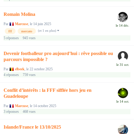
Romain Molina
Par
Marcuse
,
le 14 juin 2025
(et 1 en plus)
fff
mercato
5
réponses
945
vues
Devenir footballeur pro aujourd’hui : rêve possible ou
parcours impossible ?
Par
elbeek
,
le 22 octobre 2025
4
réponses
759
vues
Conflit d’intérêts : la FFF sifflée hors jeu en
Guadeloupe
Par
Marcuse
,
le 14 octobre 2025
3
réponses
468
vues
Islande/France le 13/10/2025