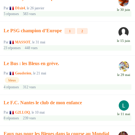
Par
DIxit4
,
le 26 janvier
5
réponses
583
vues
Le PSG champion d’Europe
1
2
Par
MASSOT
,
le 31 mai
23
réponses
448
vues
Le Bus : les Bleus en grève.
Par
Gouderien
,
le 21 mai
bleus
4
réponses
312
vues
Le F.C. Nantes le club de mon enfance
Par
G2LLOQ
,
le 10 mai
8
réponses
239
vues
Faux pas pour les Bleues dans la course au Mondial