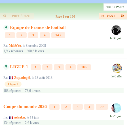
TRIER PAR
PRÉCÉDENT
SUIVANT
Page 1 sur 186
Equipe de France de football
1
2
3
4
94
Par
Mel&Yo
,
le 8 octobre 2008
1,9 k
réponses
300,6 k
vues
LIGUE 1
1
2
3
4
10
Par
Zupadog 9
,
le 18 août 2013
Ligue 1
188
réponses
73,6 k
vues
Coupe du monde 2026
1
2
3
4
7
Par
ashaku
,
le 11 juin
134
réponses
2,6 k
vues