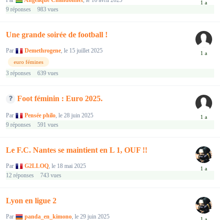
Par
Angelique Chandonnet
,
le 16 avril 2025
9
réponses
983
vues
Une grande soirée de football !
Par
Demethrogene
,
le 15 juillet 2025
euro fémines
3
réponses
639
vues
Foot féminin : Euro 2025.
Par
Pensée philo
,
le 28 juin 2025
9
réponses
591
vues
Le F.C. Nantes se maintient en L 1, OUF !!
Par
G2LLOQ
,
le 18 mai 2025
12
réponses
743
vues
Lyon en ligue 2
Par
panda_en_kimono
,
le 29 juin 2025