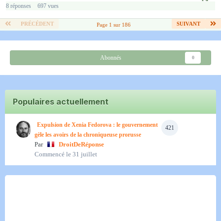
8
réponses
697
vues
PRÉCÉDENT
SUIVANT
Page 1 sur 186
Abonnés
0
Populaires actuellement
Expulsion de Xenia Fedorova : le gouvernement
421
gèle les avoirs de la chroniqueuse prorusse
Par
DroitDeRéponse
Commencé
le 31 juillet