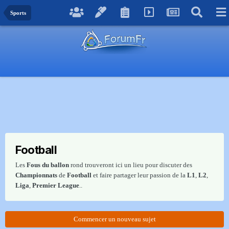
Sports
Football
Les
Fous du ballon
rond trouveront ici un lieu pour discuter des
Championnats
de
Football
et faire partager leur passion de la
L1
,
L2
,
Liga
,
Premier League
..
Commencer un nouveau sujet