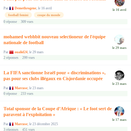
Par
Demethrogene
,
le 16 avril
football femini
coupe du monde
0
réponse
309
vues
mohamed webhbit nouveau selectioneur de l'équipe
nationale de football
Par
oualid24
,
le 29 mars
2
réponses
299
vues
La FIFA sanctionne Israël pour « discriminations »,
pas pour ses clubs illégaux en Cisjordanie occupée
Par
Marcuse
,
le 23 mars
0
réponse
233
vues
Total sponsor de la Coupe d’Afrique : « Le foot sert de
paravent à l’exploitation »
Par
Marcuse
,
le 23 décembre 2025
3
réponses
451
vues