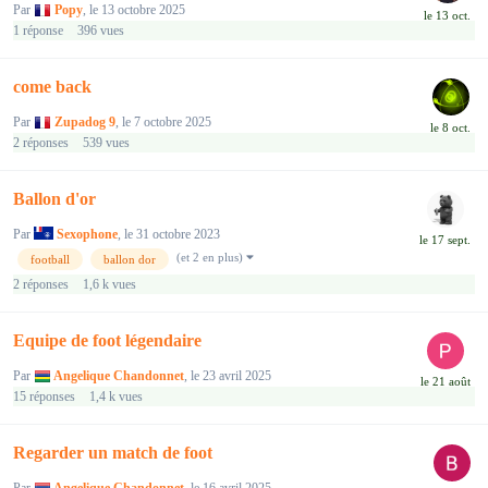
Par
Popy
,
le 13 octobre 2025
1
réponse
396
vues
come back
Par
Zupadog 9
,
le 7 octobre 2025
2
réponses
539
vues
Ballon d'or
Par
Sexophone
,
le 31 octobre 2023
(et 2 en plus)
football
ballon dor
2
réponses
1,6 k
vues
Equipe de foot légendaire
Par
Angelique Chandonnet
,
le 23 avril 2025
15
réponses
1,4 k
vues
Regarder un match de foot