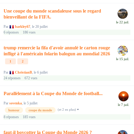
Une coupe du monde scandaleuse sous le regard
bienveillant de la FIFA.
Par
barkley67
,
le 20 juillet
6
réponses
186
vues
trump remercie la fifa d'avoir annulé le carton rouge
infligé à l'américain folarin balogun au mondial 2026
1
2
Par
ChristianB
,
le 6 juillet
24
réponses
672
vues
Parallèlement à la Coupe du Monde de football...
Par
sovenka
,
le 5 juillet
(et 2 en plus)
humour
coupe du monde
8
réponses
185
vues
faut-il boycotter la Coupe du Monde 2026 ?