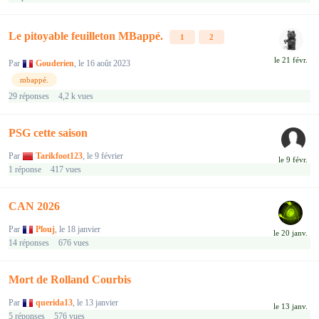
Le pitoyable feuilleton MBappé.
1
2
Par
Gouderien
,
le 16 août 2023
mbappé.
29
réponses
4,2 k
vues
PSG cette saison
Par
Tarikfoot123
,
le 9 février
1
réponse
417
vues
CAN 2026
Par
Plouj
,
le 18 janvier
14
réponses
676
vues
Mort de Rolland Courbis
Par
querida13
,
le 13 janvier
5
réponses
576
vues