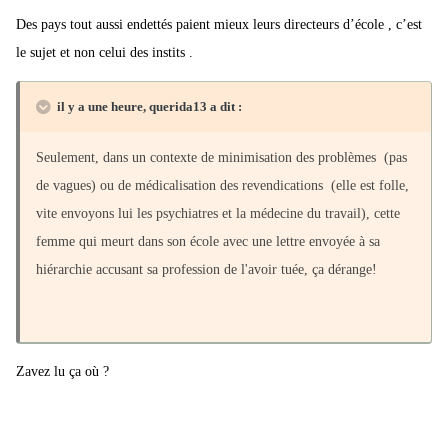
Des pays tout aussi endettés paient mieux leurs directeurs d’école , c’est
sortes d' hommes orchestres surmenés entre les huit matières à
le sujet et non celui des instits .
enseigner sur les huit classes maternelles et primaires. Mobilis in
mobile sur un contexte de sables mouvants, agréable métier, n'est
il y a une heure, querida13 a dit :
ce pas?
De toutes façons cette profession s'est fait avoir dans les grandes
Seulement, dans un contexte de minimisation des problèmes (pas
longueurs pendant la fin du XX et au début du XXI eme (salaires,
de vagues) ou de médicalisation des revendications (elle est folle,
logement de fonction, durée de la formation et des études) alors il
vite envoyons lui les psychiatres et la médecine du travail), cette
ne faut pas venir verser des larmes de crocodile ici quand
femme qui meurt dans son école avec une lettre envoyée à sa
quelqu'un meurt d'épuisement! C'est même peut-être voulu étant
hiérarchie accusant sa profession de l'avoir tuée, ça dérange!
donné le contexte économique de notre pays endetté jusqu'au
cou….
Zavez lu ça où ?