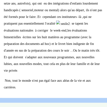
Elle pratique le jogging le tennis et fait des randonnées en VTT
seize ans, autrefois), qui ont eu des intégrations d'enfants lourdement
handicapés ( sensoriel,moteur ou mental) alors qu'au départ, ils n'ont pas
Nous avons un camping car et à chaque vacances en route vers l
été formés pour le faire..Et cependant ces instituteurs -là ,qui ne
aventure
pratiquent pas essentiellement l'oralité
se tapent les
Elle dort 8 h 00 par jour
évaluations nationales à corriger le week-end,les évaluations
bimestrielles écrites sur les huit matières au programme (avec la
Voilà le recette pour remplir sa mission de service public dans les
préparation des documents ad hoc) et le livret bien indigeste de fin
meilleurs conditions
d'année en sus de la préparation des cours le soir ...Ou le matin très tôt.
Et qui doivent s'adapter aux nouveaux programmes, aux nouvelles
lubies, aux nouvelles modes, tout cela en plus de leur famille et de leur
vie privée.
Non, tout le monde n'est pas égal face aux aléas de la vie et aux
carrières.