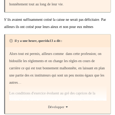
honnêtement tout au long de leur vie.
S’ils avaient suffisamment cotisé la caisse ne serait pas déficitaire. Par
ailleurs ils ont cotisé pour leurs aïeux et non pour eux mêmes
il y a une heure, querida13 a dit :
Alors tout est permis, ailleurs comme dans cette profession; on
bidouille les règlements et on change les règles en cours de
carrière ce qui est tout bonnement malhonnête, en laissant en plan
une partie des ex instituteurs qui sont un peu moins égaux que les
autres…
Les conditions d'exercice évoluent au gré des caprices de la
hiérarchie et de nos ministres et de l'air du temps (horaires, jours
Développer
travaillés, notation, évaluations, exigences administratives,
formulaires…) dans un contexte où les professeurs doivent être des