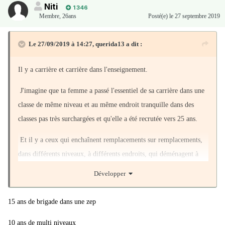
Niti
1 346
Membre
,
26ans
Posté(e)
le 27 septembre 2019
Le 27/09/2019 à 14:27,
querida13
a dit :
Il y a carrière et carrière dans l'enseignement.
J'imagine que ta femme a passé l'essentiel de sa carrière dans une
classe de même niveau et au même endroit tranquille dans des
classes pas très surchargées et qu'elle a été recrutée vers 25 ans.
Et il y a ceux qui enchaînent remplacements sur remplacements,
dans différents niveaux, à différents endroits, qui déménagent à
cause du conjoint, qui ont eu plusieurs grossesses difficiles, des
Développer
ennuis de santé, qui travaillent dans des ZEP mal équipées, qui
bossent loin de leur domicile et qui prennent la route, qui doivent
15 ans de brigade dans une zep
sous traiter avec des parents d'élèves pas commodes ou des gens
10 ans de multi niveaux
qui font des histoires (du genre de celles qui mènent au tribunal),