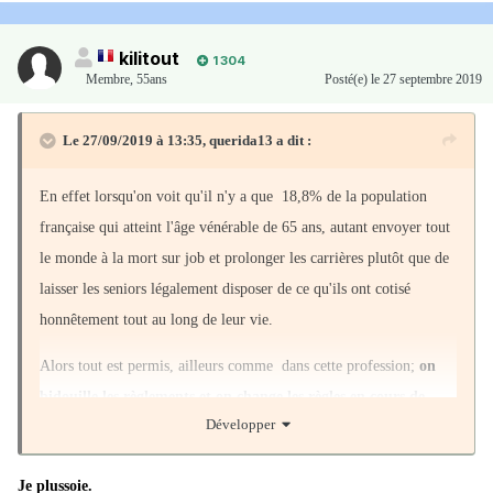
kilitout
1 304
Membre
,
55ans
Posté(e)
le 27 septembre 2019
Le 27/09/2019 à 13:35,
querida13
a dit :
En effet lorsqu'on voit qu'il n'y a que 18,8% de la population
française qui atteint l'âge vénérable de 65 ans, autant envoyer tout
le monde à la mort sur job et prolonger les carrières plutôt que de
laisser les seniors légalement disposer de ce qu'ils ont cotisé
honnêtement tout au long de leur vie.
Alors tout est permis, ailleurs comme dans cette profession;
on
bidouille les règlements et on change les règles en cours de
Développer
carrière ce qui est tout bonnement malhonnête, en laissant en
plan une partie des ex instituteurs qui sont un peu moins
Je plussoie.
égaux que les autres…