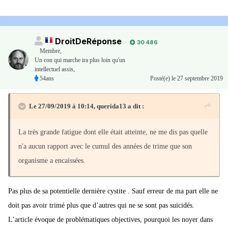
DroitDeRéponse
30 486
Membre
,
Un con qui marche ira plus loin qu'un
intellectuel assis,
54ans
Posté(e)
le 27 septembre 2019
Le 27/09/2019 à 10:14,
querida13
a dit :
La très grande fatigue dont elle était atteinte, ne me dis pas quelle
n'a aucun rapport avec le cumul des années de trime que son
organisme a encaissées.
Pas plus de sa potentielle dernière cystite . Sauf erreur de ma part elle ne
doit pas avoir trimé plus que d’autres qui ne se sont pas suicidés.
L’article évoque de problématiques objectives, pourquoi les noyer dans