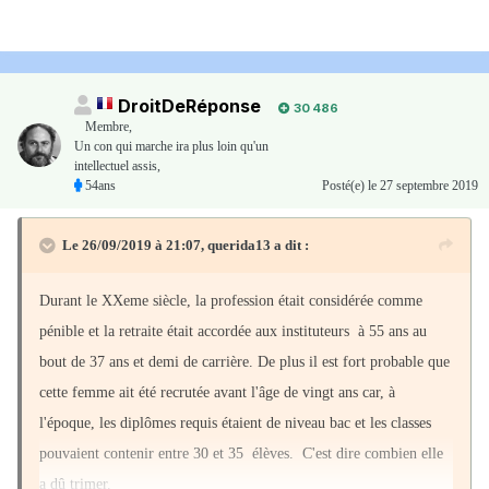
DroitDeRéponse
30 486
Membre
,
Un con qui marche ira plus loin qu'un
intellectuel assis,
54ans
Posté(e)
le 27 septembre 2019
Le 26/09/2019 à 21:07,
querida13
a dit :
Durant le XXeme siècle, la profession était considérée comme
pénible et la retraite était accordée aux instituteurs à 55 ans au
bout de 37 ans et demi de carrière. De plus il est fort probable que
cette femme ait été recrutée avant l'âge de vingt ans car, à
l'époque, les diplômes requis étaient de niveau bac et les classes
pouvaient contenir entre 30 et 35 élèves. C'est dire combien elle
a dû trimer.