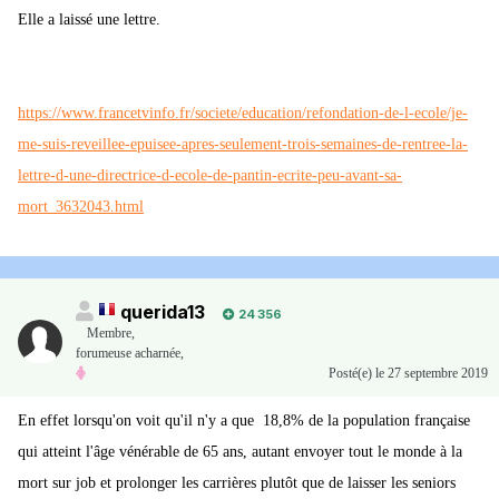
Elle a laissé une lettre.
https://www.francetvinfo.fr/societe/education/refondation-de-l-ecole/je-
me-suis-reveillee-epuisee-apres-seulement-trois-semaines-de-rentree-la-
lettre-d-une-directrice-d-ecole-de-pantin-ecrite-peu-avant-sa-
mort_3632043.html
querida13
24 356
Membre
,
forumeuse acharnée,
Posté(e)
le 27 septembre 2019
En effet lorsqu'on voit qu'il n'y a que 18,8% de la population française
qui atteint l'âge vénérable de 65 ans, autant envoyer tout le monde à la
mort sur job et prolonger les carrières plutôt que de laisser les seniors