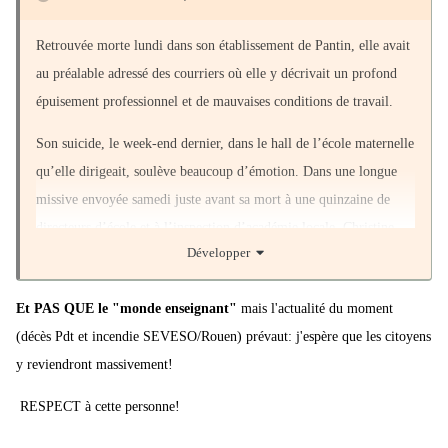
Retrouvée morte lundi dans son établissement de Pantin, elle avait
au préalable adressé des courriers où elle y décrivait un profond
épuisement professionnel et de mauvaises conditions de travail.
Son suicide, le week-end dernier, dans le hall de l’école maternelle
qu’elle dirigeait, soulève beaucoup d’émotion. Dans une longue
missive envoyée samedi juste avant sa mort à une quinzaine de
directeurs d’école et à l’inspection d’académie locale, Christine
Développer
Renon, 58 ans, directrice de l’école Méhul de Pantin (Seine-Saint-
Denis), décrit son épuisement professionnel, son sentiment de
Et PAS QUE le "monde enseignant"
mais l'actualité du moment
solitude face aux parents et à l’administration... Un courrier
(décès Pdt et incendie SEVESO/Rouen) prévaut: j'espère que les citoyens
douloureusement ressenti dans le milieu enseignant - et largement
y reviendront massivement!
partagé sur les réseaux sociaux- car il met en lumière le «mal-être»
ressenti par la profession, lié à un sentiment d’isolement et de
RESPECT à cette personne!
manque de reconnaissance.