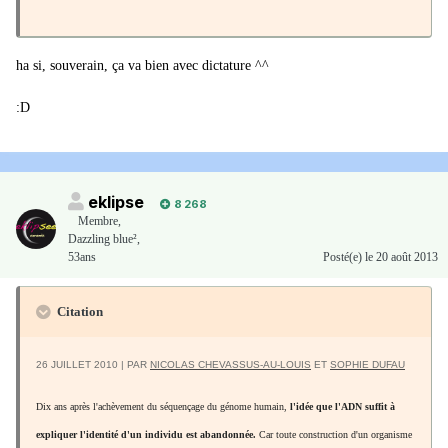
ha si, souverain, ça va bien avec dictature ^^
:D
eklipse
8 268
Membre
,
Dazzling blue²,
53ans
Posté(e)
le 20 août 2013
Citation
26 JUILLET 2010 | PAR
NICOLAS CHEVASSUS-AU-LOUIS
ET
SOPHIE DUFAU
Dix ans après l'achèvement du séquençage du génome humain,
l'idée que l'ADN suffit à
expliquer l'identité d'un individu est abandonnée.
Car toute construction d'un organisme