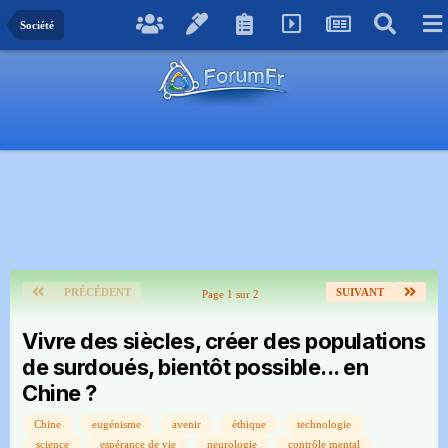
Société
PRÉCÉDENT
SUIVANT
Page 1 sur 2
Vivre des siècles, créer des populations
de surdoués, bientôt possible... en
Chine ?
Chine
eugénisme
avenir
éthique
technologie
science
espérance de vie
neurologie
contrôle mental