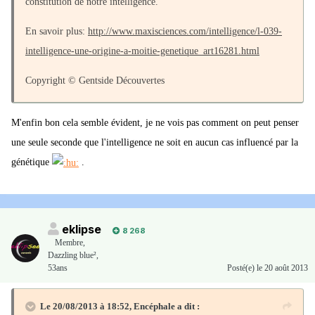
constitution de notre intelligence.
En savoir plus:
http://www.maxisciences.com/intelligence/l-039-
intelligence-une-origine-a-moitie-genetique_art16281.html
Copyright © Gentside Découvertes
M'enfin bon cela semble évident, je ne vois pas comment on peut penser
une seule seconde que l'intelligence ne soit en aucun cas influencé par la
génétique
.
eklipse
8 268
Membre
,
Dazzling blue²,
53ans
Posté(e)
le 20 août 2013
Le 20/08/2013 à 18:52, Encéphale a dit :