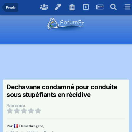
People
Dechavane condamné pour conduite
sous stupéfiants en récidive
Noter ce sujet
Par
Demethrogene
,