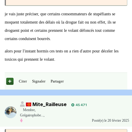
D'un autre coté, consommer de la coke certes est
totalement illégal
!
je vais juste préciser, que certains consommateurs de stupéfiants se
Mais les tests de dépistages de coke au volant relèvent une
moquent totalement des délais où la drogue fait ou non effet, ils se
consommation ... datant de 24 heures ? Donc une période où le
droguent point et certains prennent le volant défoncés tout comme
consommateur n'est
médicalement
PLUS DU TOUT sous
certains conduisent bourrés.
l'influence de cette drogue ???
alors pour l'instant hormis ces tests on a rien d'autre pour déceler les
Après, on peut certes condamner cette personne pour
toxicos qui prennent le volant.
consommation d'un produit illégal ...
Mais peut-on vraiment AUSSI la condamner pour "conduite sous
l'emprise de stupéfiant" ?
Citer
Signaler
Partager
Alors qu'il est
strictement impossible
de savoir si sa consommation
datant potentiellement de 24 heures aurait pu avoir de quelconques
Mite_Railleuse
45 471
conséquences sur sa conduite ???
Membre
,
Grégairophobe...,
Posté(e)
le 20 février 2025