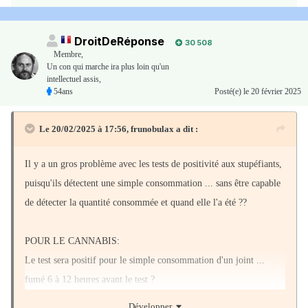
DroitDeRéponse
30 508
Membre
,
Un con qui marche ira plus loin qu'un
intellectuel assis,
54ans
Posté(e)
le 20 février 2025
Le 20/02/2025 à 17:56,
frunobulax
a dit :
Il y a un gros problème avec les tests de positivité aux stupéfiants,
puisqu'ils détectent une simple consommation ... sans être capable
de détecter la quantité consommée et quand elle l'a été ??
POUR LE CANNABIS:
Le test sera positif pour le simple consommation d'un joint ...
fumé 6 à 12 heures avant le test ?
Alors que les "effets" du cannabis ne durent que ... de 2 à 3 heures
Développer