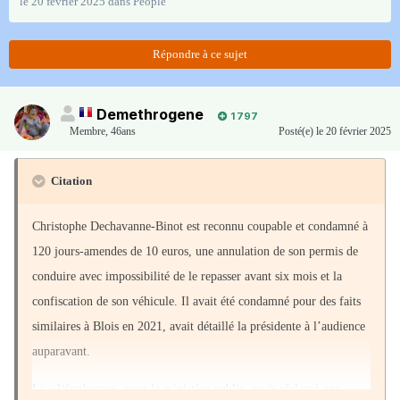
le 20 février 2025
dans
People
Répondre à ce sujet
Demethrogene
1 797
Membre
,
46ans
Posté(e)
le 20 février 2025
Citation
Christophe Dechavanne-Binot est reconnu coupable et condamné à
120 jours-amendes de 10 euros, une annulation de son permis de
conduire avec impossibilité de le repasser avant six mois et la
confiscation de son véhicule. Il avait été condamné pour des faits
similaires à Blois en 2021, avait détaillé la présidente à l’audience
auparavant.
Lise Wambergue, pour le ministère public, avait réclamé une