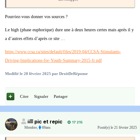
??
Pourriez-vous donner vos sources ?
POUR LA COCAINE:
Le high (phase euphorique) dure une à deux heures certes mais après il y
Le test sera positif pour le simple consommation d'une ligne de
a d’autres effets d’après ce site …
coke ... sniffée 24 heures avant le test ?
Alors que les "effets" d'un sniff de coke ne dure que ... 1 à 2
https://www.ccsa.ca/sites/default/files/2019-04/CCSA-Stimulants-
heures ??
Driving-Implications-for-Youth-Summary-2015-fr.pdf
Modifié
le 20 février 2025
par DroitDeRéponse
Citer
Signaler
Partager
pic et repic
17 215
Membre
,
69ans
Posté(e)
le 21 février 2025