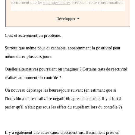
concernent que les
quelques heures
précédent cette consommation,
avec un évident effet sur le comportement au volant !
Développer
D'un autre coté, consommer de la coke certes est
totalement illégal
!
C'est effectivement un problème.
Mais les tests de dépistages de coke au volant relèvent une
Surtout que même pour di cannabis, apparemment la positivité peut
consommation ... datant de 24 heures ? Donc une période où le
même durer plusieurs jours.
consommateur n'est
médicalement
PLUS DU TOUT sous
l'influence de cette drogue ???
Quelles alternatives pourraient on imaginer ? Certains tests de réactivité
réalisés au moment du contrôle ?
Après, on peut certes condamner cette personne pour
consommation d'un produit illégal ...
Un nouveau dépistage les heures/jours suivant (en estimant que si
Mais peut-on vraiment AUSSI la condamner pour "conduite sous
l'individu a un test salivaire négatif 6h après le contrôle, il y a fort à
l'emprise de stupéfiant" ?
parier qu'il n'était pas sous les effets du stupéfiant lors du contrôle ?)
Alors qu'il est
strictement impossible
de savoir si sa consommation
datant potentiellement de 24 heures aurait pu avoir de quelconques
Il y a également une autre cause d'accident insuffisamment prise en
conséquences sur sa conduite ???