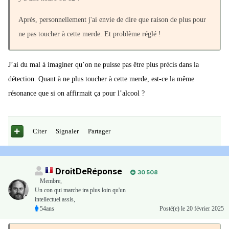
Après, personnellement j'ai envie de dire que raison de plus pour
ne pas toucher à cette merde. Et problème réglé !
J’ai du mal à imaginer qu’on ne puisse pas être plus précis dans la
détection. Quant à ne plus toucher à cette merde, est-ce la même
résonance que si on affirmait ça pour l’alcool ?
Citer
Signaler
Partager
DroitDeRéponse
30 508
Membre
,
Un con qui marche ira plus loin qu'un
intellectuel assis,
54ans
Posté(e)
le 20 février 2025