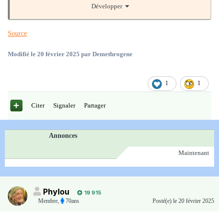
Développer
amende de 1 500 euros sous forme de jours-amendes, ainsi que des
stages de sensibilisation et l’annulation de son permis de conduire
Source
avec interdiction de le repasser pendant huit mois. Elle avait
pointé « le danger qu’il peut représenter pour les usagers de la
Modifié
le 20 février 2025
par Demethrogene
route », d’autant qu’il était en excès de vitesse, mais estimé qu’il
n’était plus consommateur.
1
1
Citer
Signaler
Partager
Annonces
Maintenant
Phylou
19 915
Membre
,
70ans
Posté(e)
le 20 février 2025