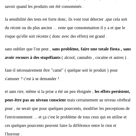
savoir quand les produits ont été consommés .
produit n'a clairement factuellement plus aucune influence sur son
comportement au volant ..?
la sensibilité des tests est forte donc, ils vont tout détecter ,que cela soit
du récent ou du plus ancien ... reste que consommation il y a et que le
Et qu'il risque donc une peine plus sévère qu'un mec conduisant
risque qu'elle soit récente ( donc avec des effets) est grand .
manifestement bourré .??
sans oublier que l'on peut ,
sans problème, faire une totale fiesta , sans
avoir recours à des stupéfiants
( alcool, cannabis , cocaïne et autres ) .
faut-il nécessairement être "camé" ( quelque soit le produit ) pour
s'amuser ? c'est à se demander !
et sans rire, même si la prise a été un peu éloignée ,
les effets persistent,
peut-être pas au niveau conscient
mais certainement au niveau cérébral
pour , ne serait que pour quelques pourcents, modifier les perceptions de
l'environnement ... et ça c'est le problème de tous ceux qui en utilise et
ces quelques pourcents peuvent faire la différence entre le rien et
l'horreur .