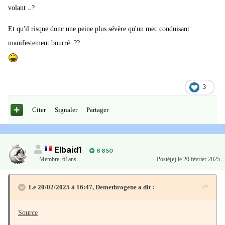
volant ..?
Et qu'il risque donc une peine plus sévère qu'un mec conduisant
manifestement bourré .??
3
Citer
Signaler
Partager
Elbaid1
6 850
Membre
,
61ans
Posté(e)
le 20 février 2025
Le 20/02/2025 à 16:47,
Demethrogene
a dit :
Source