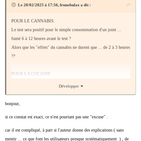
Le 20/02/2025 à 17:56,
frunobulax
a dit :
POUR LE CANNABIS:
Le test sera positif pour le simple consommation d'un joint ...
fumé 6 à 12 heures avant le test ?
Alors que les "effets" du cannabis ne durent que ... de 2 à 3 heures
??
POUR LA COCAINE:
Le test sera positif pour le simple consommation d'une ligne de
Développer
coke ... sniffée 24 heures avant le test ?
Alors que les "effets" d'un sniff de coke ne dure que ... 1 à 2
bonjour,
heures ??
si ce constat est exact, ce n'est pourtant pas une "excuse" .
Un mec ayant fait un soir une totale "fiesta" et s'étant envoyé une
car il est compliqué, à part si l'auteur donne des explications ( sans
ligne de coke ... sera donc contrôlé comme
positif au stupéfiant
24
mentir ... ce que font les utilisateurs presque systématiquement ) , de
heures plus tard, et
considéré comme un délinquant
, alors que le