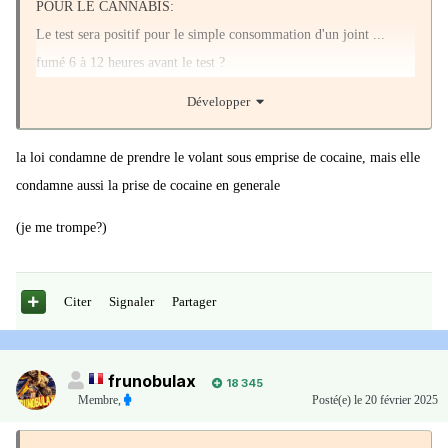
POUR LE CANNABIS:
Le test sera positif pour le simple consommation d'un joint ...
fumé 6 à 12 heures avant le test ?
Alors que les "effets" du cannabis ne durent que ... de 2 à 3 heures
Développer
??
la loi condamne de prendre le volant sous emprise de cocaine, mais elle
POUR LA COCAINE:
condamne aussi la prise de cocaine en generale
Le test sera positif pour le simple consommation d'une ligne de
(je me trompe?)
coke ... sniffée 24 heures avant le test ?
Alors que les "effets" d'un sniff de coke ne dure que ... 1 à 2
heures ?
Citer
Signaler
Partager
frunobulax
18 345
Membre
,
Posté(e)
le 20 février 2025