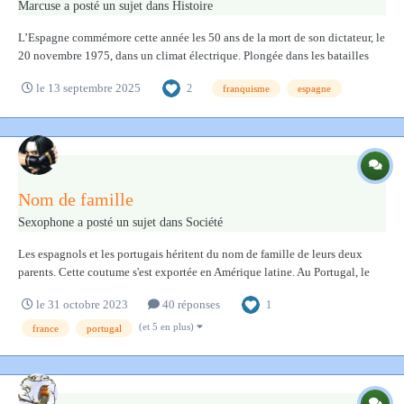
Marcuse
a posté un sujet dans
Histoire
L’Espagne commémore cette année les 50 ans de la mort de son dictateur, le
20 novembre 1975, dans un climat électrique. Plongée dans les batailles
mémorielles du pays, alors que les extrêmes droites, du parti Vox à
le 13 septembre 2025
2
franquisme
espagne
l’influenceur Alvise Pérez, séduisent chez les nouvelles générations, en
particulier...
Nom de famille
Sexophone
a posté un sujet dans
Société
Les espagnols et les portugais héritent du nom de famille de leurs deux
parents. Cette coutume s'est exportée en Amérique latine. Au Portugal, le
nom paternel de la mère vient en premier. Prenons l'exemple du cinéaste
le 31 octobre 2023
40 réponses
1
Manoel Cândido Pinto de Oliveira : son père s'appelle Francisco José de
Oliveira e...
(et 5 en plus)
france
portugal