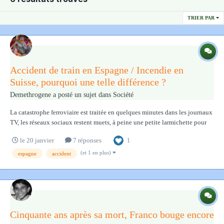
TRIER PAR
Accident de train en Espagne / Incendie en
Suisse, pourquoi une telle différence ?
Demethrogene
a posté un sujet dans
Société
La catastrophe ferroviaire est traitée en quelques minutes dans les journaux
TV, les réseaux sociaux restent muets, à peine une petite larmichette pour
une orpheline retrouvée près des rails. Pourquoi une telle différence de
le 20 janvier
7 réponses
1
traitement ? Est-ce une question de date ? Je ne trouve pas de raisons simp...
(et 1 en plus)
espagne
accident
Cinquante ans après sa mort, Franco bouge encore