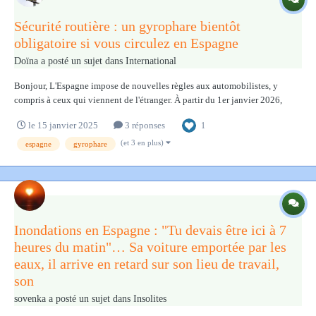
Sécurité routière : un gyrophare bientôt
obligatoire si vous circulez en Espagne
Doïna
a posté un sujet dans
International
Bonjour, L'Espagne impose de nouvelles règles aux automobilistes, y
compris à ceux qui viennent de l'étranger. À partir du 1er janvier 2026,
même si vous avez les triangles de signalisation d’urgence à bord pour
le 15 janvier 2025
3 réponses
1
signaler que votre véhicule est en panne ou accidenté, vous serez
susceptible d'être ver...
(et 3 en plus)
espagne
gyrophare
Inondations en Espagne : "Tu devais être ici à 7
heures du matin"… Sa voiture emportée par les
eaux, il arrive en retard sur son lieu de travail,
son
sovenka
a posté un sujet dans
Insolites