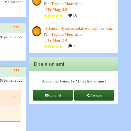
Maintenant
Par
») par Jedino
Tequila Moor
dans
FFr Mag' 2.0
16
Science... Système solaire et exploration
Par
spatiale, par Jedino
Tequila Moor
dans
26 juillet 2022
FFr Mag' 2.0
21
Dire à un ami
26 juillet 2022
Vous aimez Forum Fr ? Dites le à un ami !
Courriel
Partager