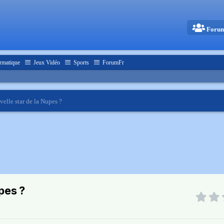
Foru
rmatique
Jeux Vidéo
Sports
ForumFr
velle star de la Nupes ?
upes ?