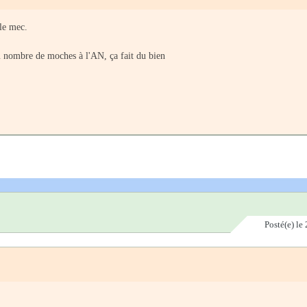
 le mec.
u nombre de moches à l'AN, ça fait du bien
Posté(e)
le 