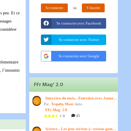
Se connecter
ou
S’inscrire
s peu. Et ce
messages
Se connecter avec Facebook
econsidérer
Se connecter avec Twitter
Se connecter avec Google
arlementaire
é, l’insoumis
FFr Mag' 2.0
Interview du mois... Entretien avec January,
Par
par Titenath
Tequila Moor
dans
FFr Mag' 2.0
45
Science... Les jeux sérieux (« serious games