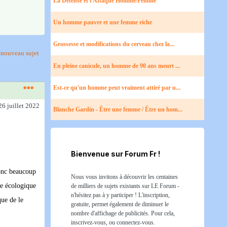
La Défense et l'Attaque Homme/Femme
Un homme pauvre et une femme riche
Grossesse et modifications du cerveau chez la...
nouveau sujet
En pleine canicule, un homme de 90 ans meurt ...
Est-ce qu'un homme peut vraiment attiré par u...
26 juillet 2022
Blanche Gardin - Être une femme / Être un hom...
Bienvenue sur Forum Fr !
donc beaucoup
Nous vous invitons à découvrir les centaines
re écologique
de milliers de sujets existants sur LE Forum -
n'hésitez pas à y participer ! L'inscription,
que de le
gratuite, permet également de diminuer le
nombre d'affichage de publicités. Pour cela,
inscrivez-vous, ou connectez-vous.