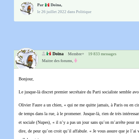
Par
Doïna
,
le 26 juillet 2022
dans
Politique
Doïna
Membre+
19 833 messages
Maitre des forums‚
Bonjour,
Le jusque-là discret premier secrétaire du Parti socialiste semble av
Olivier Faure a un chien, « qui ne me quitte jamais, à Paris ou en cir
de temps dans la rue, à le promener. Jusque-là, rien de très intéres
et sociale (Nupes), « il n’y a pas un jour sans qu’on m’arrête pour m
dire, de peur qu’on croit qu’il affabule. « Je vous assure que je l’ai 