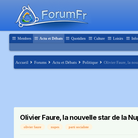
Membres
Actu et Débats
Quotidien
Culture
Loisirs
Info
Accueil
Forums
Actu et Débats
Politique
Olivier Faure, la nou
Olivier Faure, la nouvelle star de la N
olivier faure
nupes
parti socialiste