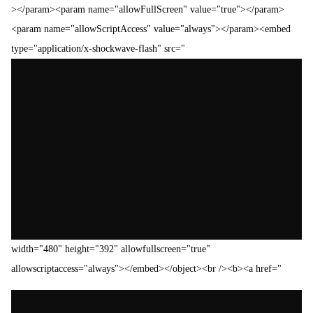
></param><param name="allowFullScreen" value="true"></param>
<param name="allowScriptAccess" value="always"></param><embed
type="application/x-shockwave-flash" src="
width="480" height="392" allowfullscreen="true"
allowscriptaccess="always"></embed></object><br /><b><a href="