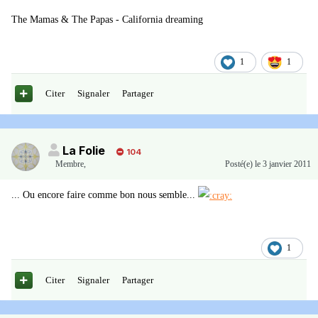
The Mamas & The Papas - California dreaming
1
1
Citer
Signaler
Partager
La Folie
104
Membre
,
Posté(e)
le 3 janvier 2011
... Ou encore faire comme bon nous semble...
1
Citer
Signaler
Partager