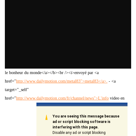
le bonheur du monde</a></b><br /><i>envoyé par <a
href="
http://www.dailymotion.com/metal83">metal83</a>.
- <a
target="_self"
href="
http://www.dailymotion.com/fr/channel/news">L'info
video en