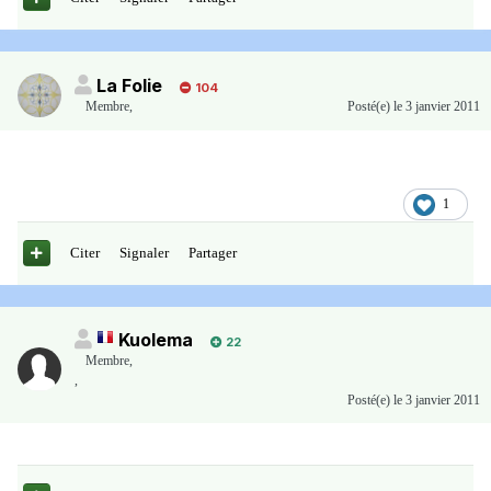
La Folie
104
Membre
,
Posté(e)
le 3 janvier 2011
1
Citer
Signaler
Partager
Kuolema
22
Membre
,
,
Posté(e)
le 3 janvier 2011