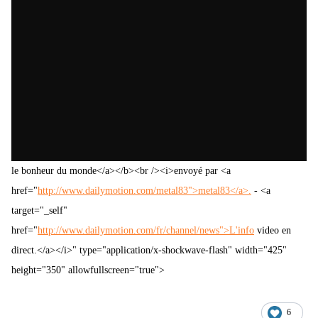
le bonheur du monde</a></b><br /><i>envoyé par <a
href="
http://www.dailymotion.com/metal83">metal83</a>.
- <a
target="_self"
href="
http://www.dailymotion.com/fr/channel/news">L'info
video en
direct.</a></i>" type="application/x-shockwave-flash" width="425"
height="350" allowfullscreen="true">
6