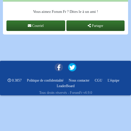
Vous aimez Forum Fr ? Dites le à un ami !
Courriel
Partager
0.3857
Politique de confidentialité
Nous contacter
CGU
L'équipe
LeaderBoard
Tous droits réservés - ForumFr v6.9.0