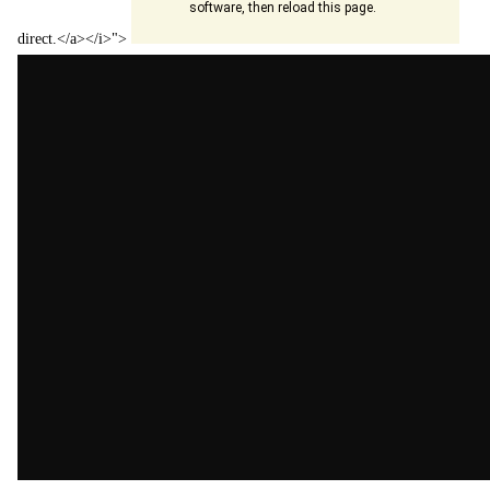
direct.</a></i>">