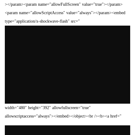
></param><param name="allowFullScreen" value="true"></param>
<param name="allowScriptAccess" value="always"></param><embed
type="application/x-shockwave-flash" src="
width="480" height="392" allowfullscreen="true"
allowscriptaccess="always"></embed></object><br /><b><a href="