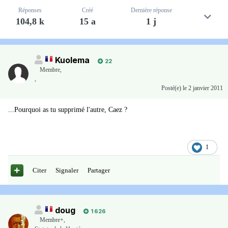
Réponses
Créé
Dernière réponse
104,8 k
15 a
1 j
Kuolema
22
Membre
,
,
Posté(e)
le 2 janvier 2011
...Pourquoi as tu supprimé l'autre, Caez ?
1
Citer
Signaler
Partager
doug
1 626
Membre+,