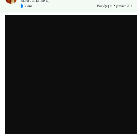
Statut : de la liberté,
38ans
Posté(e)
le 2 janvier 2011