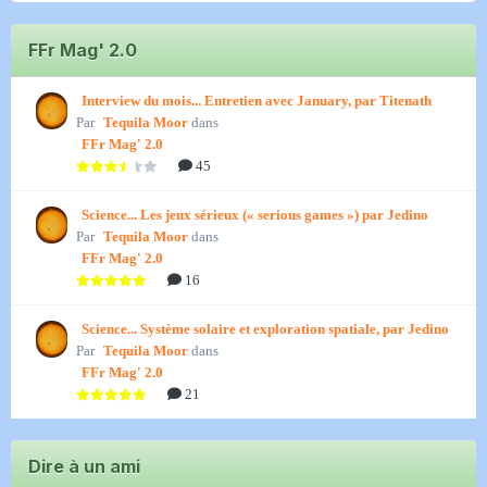
FFr Mag' 2.0
Interview du mois... Entretien avec January, par Titenath
Par
Tequila Moor
dans
FFr Mag' 2.0
45
Science... Les jeux sérieux (« serious games ») par Jedino
Par
Tequila Moor
dans
FFr Mag' 2.0
16
Science... Système solaire et exploration spatiale, par Jedino
Par
Tequila Moor
dans
FFr Mag' 2.0
21
Dire à un ami