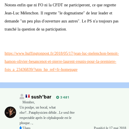
Notons enfin que ni FO ni la CFDT ne participeront, ce que regrette
Jean-Luc Mélenchon. Il regrette "le dogmatisme" de leur leader et
demande "un peu plus d'ouverture aux autres". Le PS n'a toujours pas
tranché la question de sa participation.
https://www.huffingtonpost.fr/2018/05/17/jean-luc-melenchon-benoit-
hamon-olivier-besancenot-et-pierre-laurent-reunis-pour-la-premiere-
fois_a_23436839/?utm_hp_ref=fr-homepage
sush'bar
3 481
Membre
,
Un poulpe, un bocal, what
else?...Pataphysicien débile...Le seul être
respectable après le céphalopode est le
phoque...,
53ans
Posté(e)
le 17 mai 2018