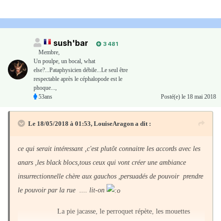
sush'bar
3 481
Membre
,
Un poulpe, un bocal, what
else?...Pataphysicien débile...Le seul être
respectable après le céphalopode est le
phoque...,
53ans
Posté(e)
le 18 mai 2018
Le 18/05/2018 à 01:53,
LouiseAragon
a dit :
ce qui serait intéressant ,c'est plutôt connaitre les accords avec les
anars ,les black blocs,tous ceux qui vont créer une ambiance
insurrectionnelle chère aux gauchos ,persuadés de pouvoir prendre
le pouvoir par la rue .... lit-on
La pie jacasse, le perroquet répète, les mouettes