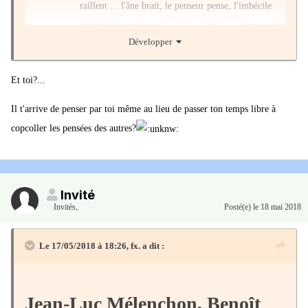
raillent ... l'âne brait, le penseur pense, l'imbécile
dépense, l'ignorant est esclave et moi, je veux qu'on
Développer
se souvienne de moi comme d'une personne
soucieuse de liberté, d'égalité, de justice et de
Et toi?...
prospérité des peuples disait Rosa Park ...
Il t'arrive de penser par toi même au lieu de passer ton temps libre à
copcoller les pensées des autres?
Invité
Invités
,
Posté(e)
le 18 mai 2018
Le 17/05/2018 à 18:26,
fx.
a dit :
Jean-Luc Mélenchon, Benoît