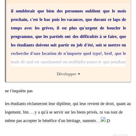
il semblerait que bien des personnes oublient que le mois
"Toutes les organisations participantes ne sont pas liées par une
prochain, c'est le bac puis les vacances, que durant ce laps de
bague au doigt mais par un fil de soie", a indiqué Willy Pelletier
temps avec les grèves, il est plus qu'urgent de boucler le
de la Fondation Copernic pour signifier que cette marche
programme, que les partiels ont des difficultés à se faire, que
commune n'engage personne au-delà de la date du 26 mai. Pour
les étudiants doivent soit partir en job d'été, soit se mettre en
autant, il s'agit bien à ses yeux d'une "mobilisation historique", un
recherche d'une location de n'importe quel type!, bref, que le
"ovni qui n'a jamais été mis en place dans l'égalité de chaque
mois de mai est saucissonné en multiples ponts et que pendant
structure.
ce temps, tout le monde joue "perdant" et sans omettre (pour
Développer
le fun) les inscriptions des bacheliers en fac ou ailleurs... bref,
tous ces braves de chez brave font tout pour handicaper la
Même son de cloche du côté d'Annick Coupé, secrétaire générale
ne t'inquiète pas
génération montante... c'est cool de penser ainsi, non?
d'Attac, qui évoque un "cadre que nous n'avons jamais connu", un
les étudiants réclameront leur diplôme, qui leur revient de droit, quant au
"bien précieux" constitué grâce à la "volonté que chacun se
logement, bin.....y a qu'à se servir sur les biens privés, tu vas tout de
respecte dans ce qu'il est".
même pas accepter le bénéfice d'un héritage, nanméo....
Manière d'incarner cette union sacrée contre Emmanuel Macron,
les principaux dirigeants de la gauche
hors-PS, Jean-Luc