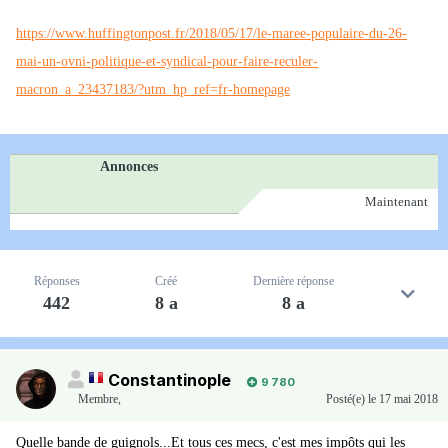
https://www.huffingtonpost.fr/2018/05/17/le-maree-populaire-du-26-
mai-un-ovni-politique-et-syndical-pour-faire-reculer-
macron_a_23437183/?utm_hp_ref=fr-homepage
Annonces
Maintenant
Réponses
Créé
Dernière réponse
442
8 a
8 a
Constantinople
9 780
Membre
,
Posté(e)
le 17 mai 2018
Quelle bande de guignols...Et tous ces mecs, c'est mes impôts qui les