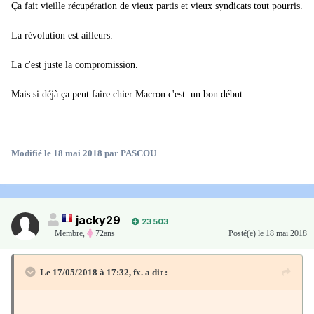
Ça fait vieille récupération de vieux partis et vieux syndicats tout pourris.
POLITIQUE - Cette rencontre au sommet est inédite. Le siège de
La révolution est ailleurs.
la CGT qui accueillait ce jeudi 17 mai une réunion pour préparer
la grande journée d'action du 26 mai
a vu arriver tous les ténors
La c'est juste la compromission.
des partis à la gauche du PS. Benoît Hamon, Pierre Laurent,
Jean-
Mais si déjà ça peut faire chier Macron c'est un bon début.
Luc Mélenchon
et Olivier Besancenot étaient là pour lancer la
mobilisation en vue
"des marées populaires"
qui seront organisées
un peu partout en France.
Modifié
le 18 mai 2018
par PASCOU
Mais pas question pour eux de prendre la parole et, conformément
à ce qu'ils ont décidé de faire pour cette journée, ils ont laissé les
jacky29
23 503
responsables d'associations et ONG (la Fondation Copernic et
Membre
,
72ans
Posté(e)
le 18 mai 2018
Attac) présenter les choses.
Le 17/05/2018 à 17:32,
fx.
a dit :
L'objectif de cette journée sera triple: réaffirmer le soutien de