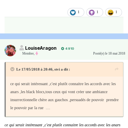
toutes les responsables anti-Macron.
1
1
1
Notons enfin que ni FO ni la CFDT ne participeront, ce que
regrette Jean-Luc Mélenchon. Il regrette "le dogmatisme" de leur
leader et demande "un peu plus d'ouverture aux autres". Le PS n'a
LouiseAragon
4 910
toujours pas tranché la question de sa participation.
Membre
,
Posté(e)
le 18 mai 2018
Le 17/05/2018 à 20:46,
stvi
a dit :
https://www.huffingtonpost.fr/2018/05/17/jean-luc-melenchon-
benoit-hamon-olivier-besancenot-et-pierre-laurent-reunis-pour-la-
ce qui serait intéressant ,c'est plutôt connaitre les accords avec les
premiere-fois_a_23436839/?utm_hp_ref=fr-homepage
anars ,les black blocs,tous ceux qui vont créer une ambiance
insurrectionnelle chère aux gauchos ,persuadés de pouvoir prendre
le pouvoir par la rue ....
ce qui serait intéressant ,c'est plutôt connaitre les accords avec les anars