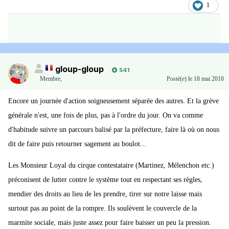
1
Mélenchon (France Insoumise), Pierre Laurent (PCF), Benoît
Hamon (Générations), Olivier Besancenot (NPA), avaient fait le
déplacement au siège de la CGT ce jeudi.
Pour aboutir à cette convergence des luttes d'appareil, toutes les
gloup-gloup
541
organisations ont dû négocier sec pour trouver une date, un mot
Membre
,
Posté(e)
le 18 mai 2018
d'ordre et un dispositif qui ne soit pas préempté par l'un des
Encore un journée d'action soigneusement séparée des autres. Et la grève
acteurs du mouvement social. "Notre demande était que chacun
générale n'est, une fois de plus, pas à l'ordre du jour. On va comme
soit co-constructeur du mouvement", a précisé la numéro 2 de la
d'habitude suivre un parcours balisé par la préfecture, faire là où on nous
CGT Catherine Perret, rappelant que la centrale avait refusé de
dit de faire puis retourner sagement au boulot...
participer à "la fête à Macron" lancée par François Ruffin autant
par souci de parasiter le défilé du 1er mai que par refus de se
Les Monsieur Loyal du cirque contestataire (Martinez, Mélenchon etc.)
mettre sous la coupe d'un mouvement politique.
préconisent de lutter contre le système tout en respectant ses règles,
mendier des droits au lieu de les prendre, tirer sur notre laisse mais
Signe que le 26 mai ne se veut "ni syndical, ni politique mais
surtout pas au point de la rompre. Ils soulèvent le couvercle de la
populaire", il n'y aura pas de carré de tête dans le cortège de la
marmite sociale, mais juste assez pour faire baisser un peu la pression.
manifestation parisienne, mais un char appelant à la solidarité avec