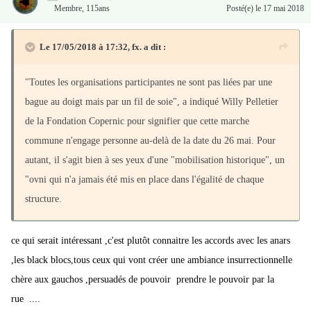
Membre
,
115ans
Posté(e)
le 17 mai 2018
L'objectif de cette journée sera triple: réaffirmer le soutien de
toutes les organisations aux luttes sociales, tenter de faire reculer le
Le 17/05/2018 à 17:32,
fx.
a dit :
gouvernement et présenter les alternatives des mouvements. "C'est
une mobilisation historique, salue Willy Pelletier de la Fondation
"Toutes les organisations participantes ne sont pas liées par une
Copernic. Ce que Macron détruit c'est une forme de civilisation.
bague au doigt mais par un fil de soie", a indiqué Willy Pelletier
Cette marée populaire va lui dire à Macron 'les noces du fric et des
de la Fondation Copernic pour signifier que cette marche
coups de trique c'est terminé'".
commune n'engage personne au-delà de la date du 26 mai. Pour
autant, il s'agit bien à ses yeux d'une "mobilisation historique", un
"ovni qui n'a jamais été mis en place dans l'égalité de chaque
Les organisateurs ont confirmé que les marées populaires seront
structure.
multiples. Cette forme a été privilégiée à une manifestation unique
pour "faire masse et avoir le maximum de monde dans la rue". A
ce qui serait intéressant ,c'est plutôt connaitre les accords avec les anars
Paris, le cortège fera le parcours Gare de l'Est-République-
,les black blocs,tous ceux qui vont créer une ambiance insurrectionnelle
Bastille. Jean-Luc Mélenchon n'y sera pas puisqu'il a déjà prévu de
chère aux gauchos ,persuadés de pouvoir prendre le pouvoir par la
défiler à Marseille; il n'y aura donc pas de photo de famille de
rue ....