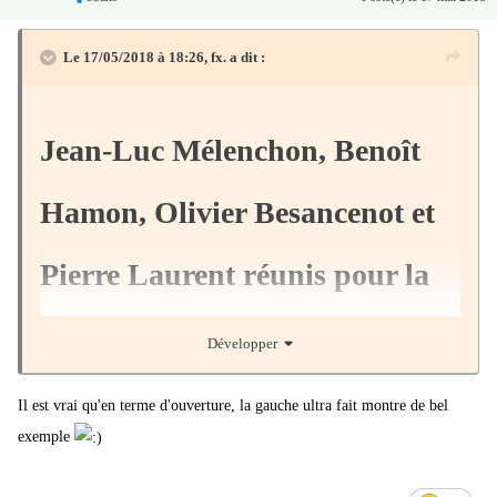
Le 17/05/2018 à 18:26,
fx.
a dit :
Jean-Luc Mélenchon, Benoît
Hamon, Olivier Besancenot et
Pierre Laurent réunis pour la
première fois
Développer
Il est vrai qu'en terme d'ouverture, la gauche ultra fait montre de bel
La manifestation du 26 mai permet des
exemple
rassemblements inédits.