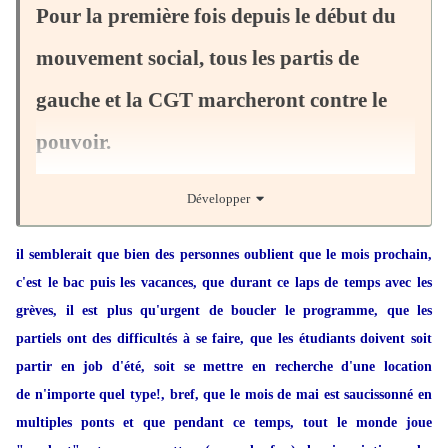
Pour la première fois depuis le début du
toutes les organisations aux luttes sociales, tenter de faire reculer le
gouvernement et présenter les alternatives des mouvements. "C'est
mouvement social, tous les partis de
une mobilisation historique, salue Willy Pelletier de la Fondation
gauche et la CGT marcheront contre le
Copernic. Ce que Macron détruit c'est une forme de civilisation.
Cette marée populaire va lui dire à Macron 'les noces du fric et des
pouvoir.
coups de trique c'est terminé'".
Développer
Les organisateurs ont confirmé que les marées populaires seront
il semblerait que bien des personnes oublient que le mois prochain,
multiples. Cette forme a été privilégiée à une manifestation unique
POLITIQUE - Tout le monde était présent, ou presque. Ce jeudi
c'est le bac puis les vacances, que durant ce laps de temps avec les
pour "faire masse et avoir le maximum de monde dans la rue". A
17 mai, une délégation inédite de représentants associatifs,
grèves, il est plus qu'urgent de boucler le programme, que les
Paris, le cortège fera le parcours Gare de l'Est-République-
syndicaux et politiques s'était donnée rendez-vous au siège de la
partiels ont des difficultés à se faire, que les étudiants doivent soit
Bastille. Jean-Luc Mélenchon n'y sera pas puisqu'il a déjà prévu de
CGT à Montreuil pour y dévoiler les contours de la
prochaine
partir en job d'été, soit se mettre en recherche d'une location
défiler à Marseille; il n'y aura donc pas de photo de famille de
journée de mobilisation
contre la politique d'Emmanuel Macron.
de n'importe quel type!, bref, que le mois de mai est saucissonné en
toutes les responsables anti-Macron.
multiples ponts et que pendant ce temps, tout le monde joue