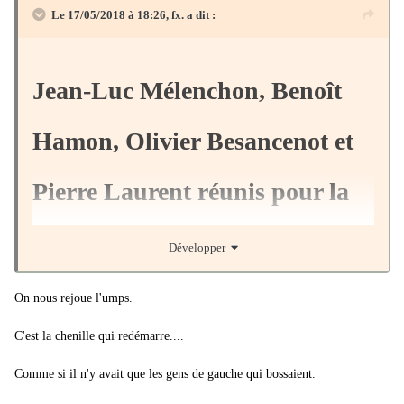
Le 17/05/2018 à 18:26,
fx.
a dit :
Jean-Luc Mélenchon, Benoît
Hamon, Olivier Besancenot et
Pierre Laurent réunis pour la
première fois
Développer
On nous rejoue l'umps.
La manifestation du 26 mai permet des
C'est la chenille qui redémarre....
rassemblements inédits.
Comme si il n'y avait que les gens de gauche qui bossaient.