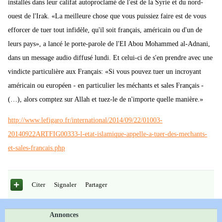
installés dans leur califat autoproclamé de l'est de la Syrie et du nord-
ouest de l'Irak. «La meilleure chose que vous puissiez faire est de vous
efforcer de tuer tout infidèle, qu'il soit français, américain ou d'un de
leurs pays», a lancé le porte-parole de l'EI Abou Mohammed al-Adnani,
dans un message audio diffusé lundi. Et celui-ci de s'en prendre avec une
vindicte particulière aux Français: «Si vous pouvez tuer un incroyant
américain ou européen - en particulier les méchants et sales Français -
(…), alors comptez sur Allah et tuez-le de n'importe quelle manière.»
http://www.lefigaro.fr/international/2014/09/22/01003-
20140922ARTFIG00333-l-etat-islamique-appelle-a-tuer-des-mechants-
et-sales-francais.php
Citer
Signaler
Partager
Annonces