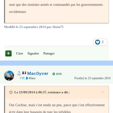
sont que des sionistes armés et commandés par les gouvernements
occidentaux.
Modifié
le 23 septembre 2014
par Alain75
2
Citer
Signaler
Partager
MacGyver
859
VIP
,
40ans
Posté(e)
le 23 septembre 2014
Le 23/09/2014 à 06:37, existence a dit :
Oui Cochise, mais c'est tendu un peu, parce que c'est effectivement
écrit dans leur bouquin de tuer les infidèles.