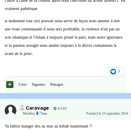
l'autre a cause de sa couleur après nous cherchons un acteur ailleurs c' est
vraiment pathétique
si seulement tout ceci pouvait nous servir de leçon nous amener à etre
une vraie communauté il nous sera profitable; la violence n'est pas un
acte islamique et l'ilslam à toujours proné la paix; mais notre ignorance
et la passion aveugle nous amène toujours à la dérive connaissons le
avant de le prier;
2
Citer
Signaler
Partager
Caravage
3 737
Membre
,
73ans
Posté(e)
le 23 septembre 2014
Va falloir manger dos au mur au kebab maintenant !!