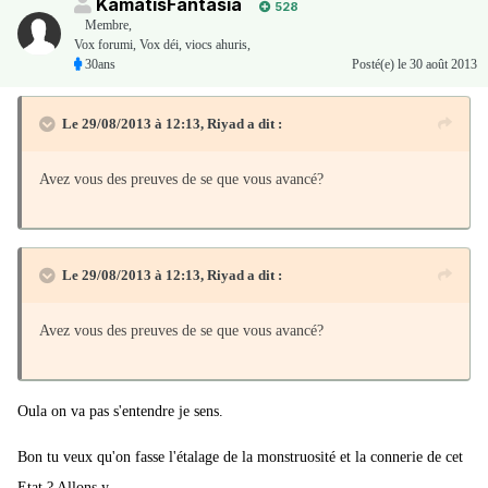
KamatisFantasia
528
Membre
,
Vox forumi, Vox déi, viocs ahuris,
30ans
Posté(e)
le 30 août 2013
Le 29/08/2013 à 12:13, Riyad a dit :
Avez vous des preuves de se que vous avancé?
Le 29/08/2013 à 12:13, Riyad a dit :
Avez vous des preuves de se que vous avancé?
Oula on va pas s'entendre je sens.
Bon tu veux qu'on fasse l'étalage de la monstruosité et la connerie de cet
Etat ? Allons y.