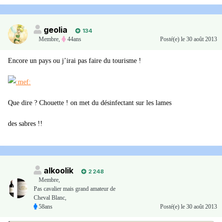
geolia
134
Membre
,
44ans
Posté(e)
le 30 août 2013
Encore un pays ou j’irai pas faire du tourisme !
Que dire ? Chouette ! on met du désinfectant sur les lames
des sabres !!
alkoolik
2 248
Membre
,
Pas cavalier mais grand amateur de
Cheval Blanc,
58ans
Posté(e)
le 30 août 2013