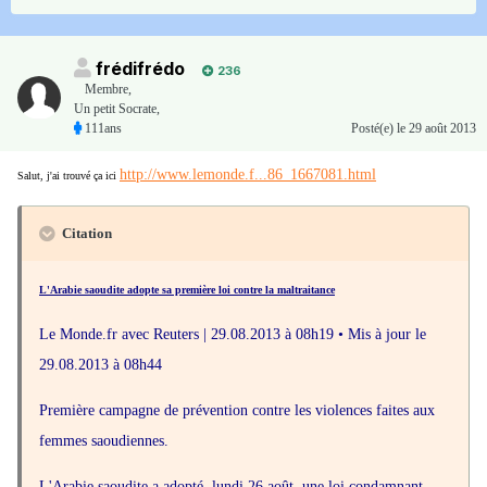
frédifrédo
236
Membre
,
Un petit Socrate,
111ans
Posté(e)
le 29 août 2013
http://www.lemonde.f...86_1667081.html
Salut, j'ai trouvé ça ici
Citation
L'Arabie saoudite adopte sa première loi contre la maltraitance
Le Monde.fr avec Reuters | 29.08.2013 à 08h19 • Mis à jour le
29.08.2013 à 08h44
Première campagne de prévention contre les violences faites aux
femmes saoudiennes.
L'Arabie saoudite a adopté, lundi 26 août, une loi condamnant