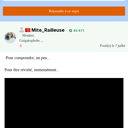
Répondre à ce sujet
Mite_Railleuse
45 471
Membre
,
Grégairophobe...,
Posté(e)
le 7 juillet
Pour comprendre, un peu...
Pour être révolté, immensément...