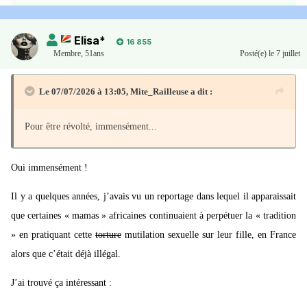
Elisa*
16 855
Membre
,
51ans
Posté(e)
le 7 juillet
Le 07/07/2026 à 13:05,
Mite_Railleuse
a dit :
Pour être révolté, immensément...
Oui immensément !
Il y a quelques années, j’avais vu un reportage dans lequel il apparaissait
que certaines « mamas » africaines continuaient à perpétuer la « tradition
» en pratiquant cette
torture
mutilation sexuelle sur leur fille, en France
alors que c’était déjà illégal.
J’ai trouvé ça intéressant
: