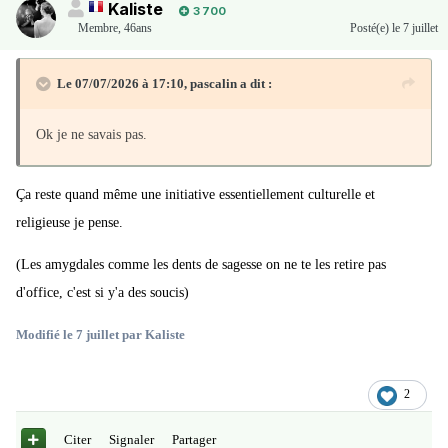
Kaliste
3 700
Membre
,
46ans
Posté(e)
le 7 juillet
Le 07/07/2026 à 17:10,
pascalin
a dit :
Ok je ne savais pas.
Ça reste quand même une initiative essentiellement culturelle et
religieuse je pense.
(Les amygdales comme les dents de sagesse on ne te les retire pas
d'office, c'est si y'a des soucis)
Modifié
le 7 juillet
par Kaliste
2
Citer
Signaler
Partager