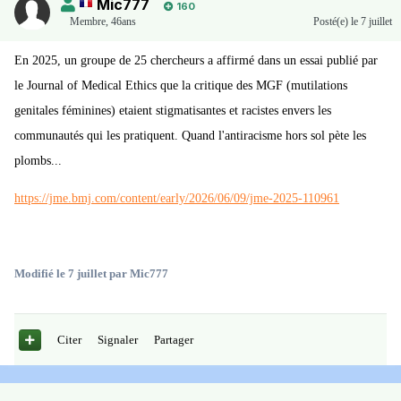
Mic777
160
Membre
,
46ans
Posté(e)
le 7 juillet
En 2025, un groupe de 25 chercheurs a affirmé dans un essai publié par
le Journal of Medical Ethics que la critique des MGF (mutilations
genitales féminines) etaient stigmatisantes et racistes envers les
communautés qui les pratiquent. Quand l'antiracisme hors sol pète les
plombs...
https://jme.bmj.com/content/early/2026/06/09/jme-2025-110961
Modifié
le 7 juillet
par Mic777
Citer
Signaler
Partager