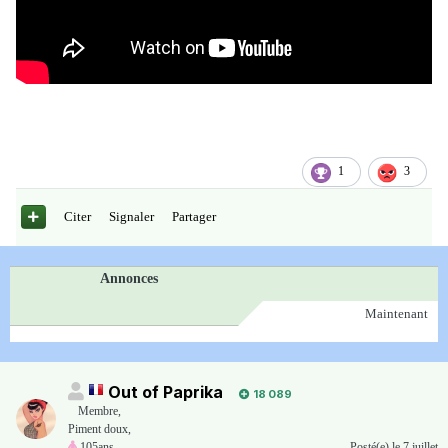
1
3
Citer
Signaler
Partager
Annonces
Maintenant
Out of Paprika
18 089
Membre
,
Piment doux,
105ans
Posté(e)
le 7 juillet