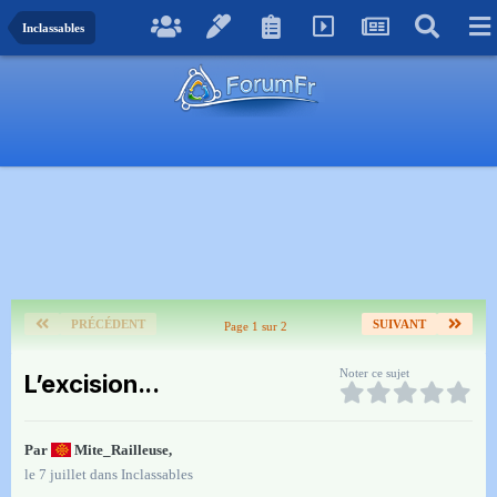
Inclassables
PRÉCÉDENT
SUIVANT
Page 1 sur 2
Noter ce sujet
L’excision...
Par
Mite_Railleuse
,
le 7 juillet
dans
Inclassables