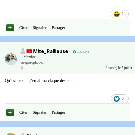
2
Citer
Signaler
Partager
Mite_Railleuse
45 471
Membre
,
Grégairophobe...,
Posté(e)
le 7 juillet
Qu’est-ce que j’en ai ma claque des cons...
6
Citer
Signaler
Partager