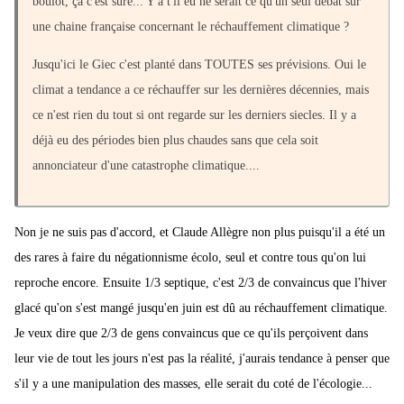
boulot, ça c'est sure... Y a t'il eu ne serait ce qu'un seul débat sur
une chaine française concernant le réchauffement climatique ?
Jusqu'ici le Giec c'est planté dans TOUTES ses prévisions. Oui le
climat a tendance a ce réchauffer sur les dernières décennies, mais
ce n'est rien du tout si ont regarde sur les derniers siecles. Il y a
déjà eu des périodes bien plus chaudes sans que cela soit
annonciateur d'une catastrophe climatique....
Non je ne suis pas d'accord, et Claude Allègre non plus puisqu'il a été un
des rares à faire du négationnisme écolo, seul et contre tous qu'on lui
reproche encore. Ensuite 1/3 septique, c'est 2/3 de convaincus que l'hiver
glacé qu'on s'est mangé jusqu'en juin est dû au réchauffement climatique.
Je veux dire que 2/3 de gens convaincus que ce qu'ils perçoivent dans
leur vie de tout les jours n'est pas la réalité, j'aurais tendance à penser que
s'il y a une manipulation des masses, elle serait du coté de l'écologie...