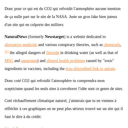
Donc pour ce qui est du CO2 qui refroidit l'atmosphère aucune mention
de ça nulle part sur le site de la NASA. Juste un gros fake bien juteux
d'un site qui en colporte des milliers:
NaturalNews
(formerly
Newstarget
) is a website dedicated to
alternative medicine
and various conspiracy theories, such as
chemtrails
,
[1]
the alleged dangers of
fluoride
in drinking water (as well as that of
MSG
and
aspartame
) and
alleged health problems
caused by "toxic"
ingredients in vaccines, including the
now-discredited link to autism
.
Donc coté CO2 qui refroidit l'atmosphère tu comprendra mon
scepticisme quand les seuls sites à corroborer l'idée sont ce genre de sites.
Coté réchauffement climatique naturel, j'aimerais que tu en viennes à
réfléchir à ces graphiques on ne peut plus sérieux trouvé sur un site qui il
faut le dire à du crédit: