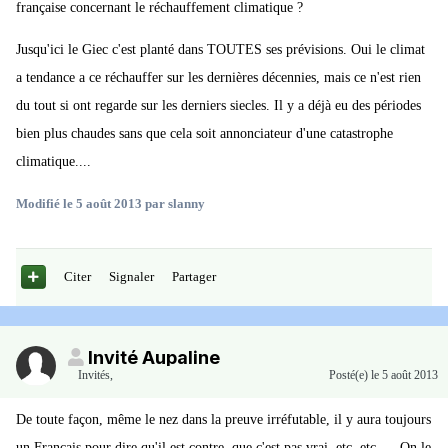
française concernant le réchauffement climatique ?
Jusqu'ici le Giec c'est planté dans TOUTES ses prévisions. Oui le climat
a tendance a ce réchauffer sur les dernières décennies, mais ce n'est rien
du tout si ont regarde sur les derniers siecles. Il y a déjà eu des périodes
bien plus chaudes sans que cela soit annonciateur d'une catastrophe
climatique....
Modifié
le 5 août 2013
par slanny
Citer
Signaler
Partager
Invité Aupaline
Invités
,
Posté(e)
le 5 août 2013
De toute façon, même le nez dans la preuve irréfutable, il y aura toujours
un Français pour dire qu'il est contre, que c'est pas vrai, etc, etc..... On le