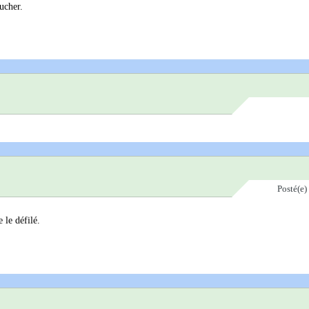
ucher.
Posté(e)
 le défilé.