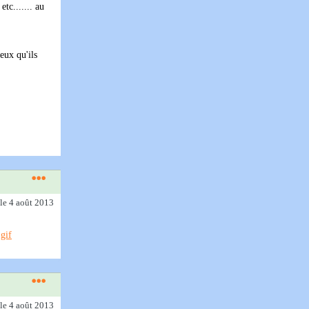
tc....... au
eux qu'ils
le 4 août 2013
le 4 août 2013