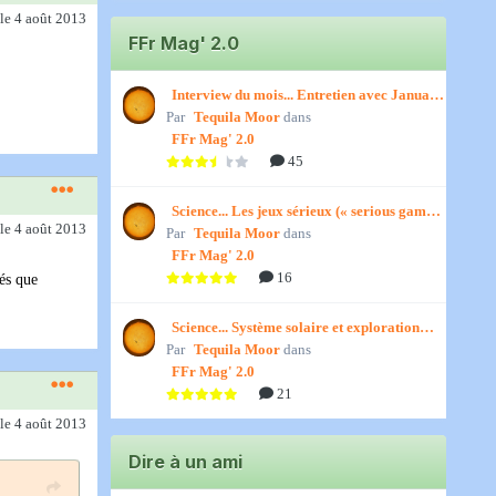
le 4 août 2013
FFr Mag' 2.0
Interview du mois... Entretien avec January,
Par
par Titenath
Tequila Moor
dans
FFr Mag' 2.0
45
Science... Les jeux sérieux (« serious games
le 4 août 2013
Par
») par Jedino
Tequila Moor
dans
FFr Mag' 2.0
16
vés que
Science... Système solaire et exploration
Par
spatiale, par Jedino
Tequila Moor
dans
FFr Mag' 2.0
21
le 4 août 2013
Dire à un ami