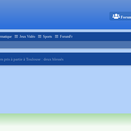
Foru
rmatique
Jeux Vidéo
Sports
ForumFr
s pris à partie à Toulouse : deux blessés