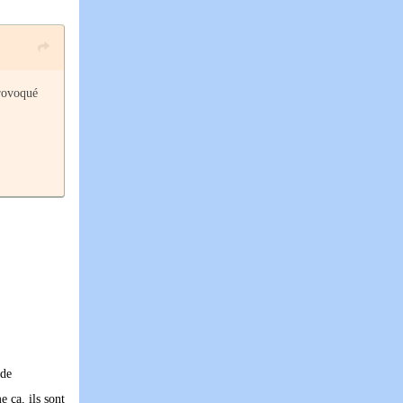
provoqué
 de
 ça, ils sont