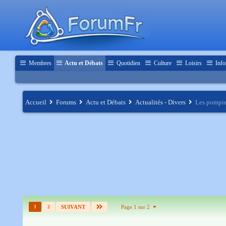
Membres
Actu et Débats
Quotidien
Culture
Loisirs
Info
Accueil
Forums
Actu et Débats
Actualités - Divers
Les pompier
1
2
SUIVANT
Page 1 sur 2