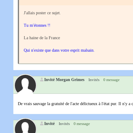
J'allais poster ce sujet.
Tu m'étonnes !!
La haine de la France
Qui n'existe que dans votre esprit malsain.
Invité Morgan Grimes
Invités
0 message
De vrais sauvage la gratuité de l'acte délictueux à l'état pur. Il n'y 
Invité
Invités
0 message