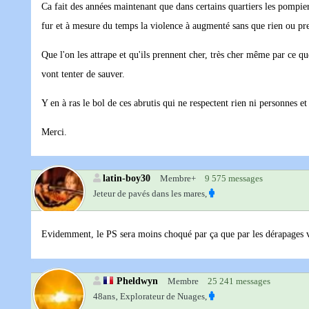
Ca fait des années maintenant que dans certains quartiers les pompiers 
fur et à mesure du temps la violence à augmenté sans que rien ou pr
Que l'on les attrape et qu'ils prennent cher, très cher même par ce q
vont tenter de sauver.
Y en à ras le bol de ces abrutis qui ne respectent rien ni personnes et
Merci.
latin-boy30
Membre+
9 575 messages
Jeteur de pavés dans les mares,
Evidemment, le PS sera moins choqué par ça que par les dérapages ve
Pheldwyn
Membre
25 241 messages
48ans‚
Explorateur de Nuages,