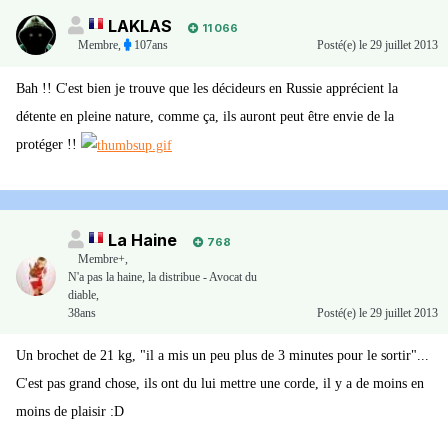
LAKLAS
11 066
Membre
,
107ans
Posté(e)
le 29 juillet 2013
Bah !! C'est bien je trouve que les décideurs en Russie apprécient la
détente en pleine nature, comme ça, ils auront peut être envie de la
protéger !!
La Haine
768
Membre+,
N'a pas la haine, la distribue - Avocat du
diable,
38ans
Posté(e)
le 29 juillet 2013
Un brochet de 21 kg, "il a mis un peu plus de 3 minutes pour le sortir"...
C'est pas grand chose, ils ont du lui mettre une corde, il y a de moins en
moins de plaisir :D