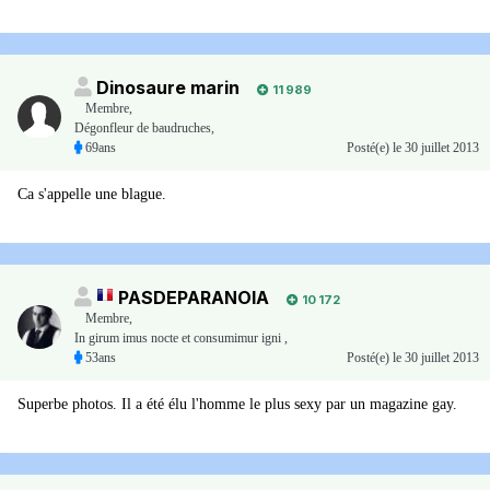
Dinosaure marin
11 989
Membre
,
Dégonfleur de baudruches,
69ans
Posté(e)
le 30 juillet 2013
Ca s'appelle une blague.
PASDEPARANOIA
10 172
Membre
,
In girum imus nocte et consumimur igni ,
53ans
Posté(e)
le 30 juillet 2013
Superbe photos. Il a été élu l'homme le plus sexy par un magazine gay.