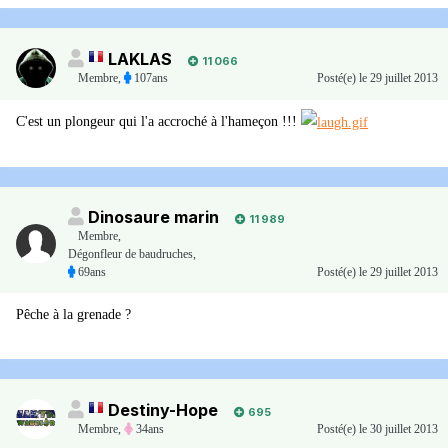
LAKLAS
11 066
Membre
,
107ans
Posté(e)
le 29 juillet 2013
C'est un plongeur qui l'a accroché à l'hameçon !!!
Dinosaure marin
11 989
Membre
,
Dégonfleur de baudruches,
69ans
Posté(e)
le 29 juillet 2013
Pêche à la grenade ?
Destiny-Hope
695
Membre
,
34ans
Posté(e)
le 30 juillet 2013