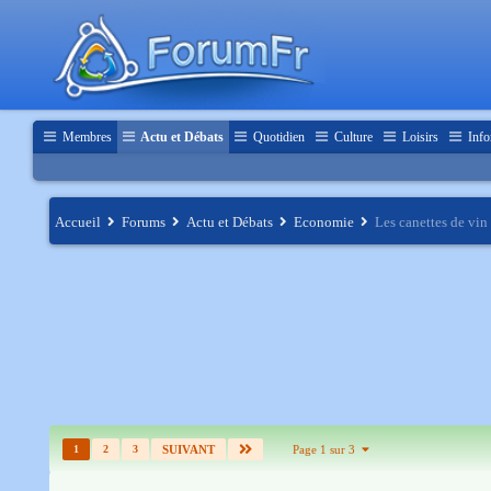
Membres
Actu et Débats
Quotidien
Culture
Loisirs
Info
Accueil
Forums
Actu et Débats
Economie
Les canettes de vin
1
2
3
SUIVANT
Page 1 sur 3