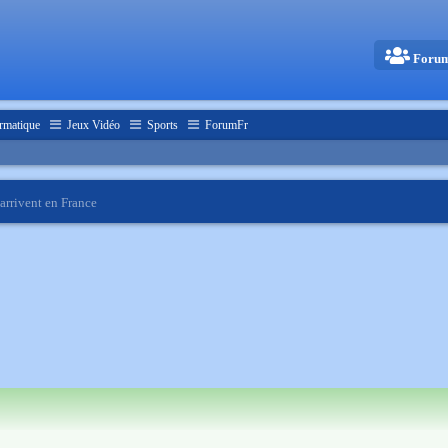
Foru
rmatique
Jeux Vidéo
Sports
ForumFr
 arrivent en France