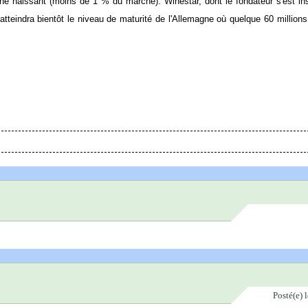
ine naissant (moins de 1 % du marché). Winestar, dont le fondateur s'est in
tteindra bientôt le niveau de maturité de l'Allemagne où quelque 60 million
Posté(e)