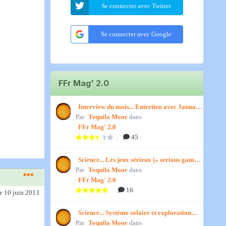
Se connecter avec Twitter
Se connecter avec Google
FFr Mag' 2.0
Interview du mois... Entretien avec January,
Par
par Titenath
Tequila Moor
dans
FFr Mag' 2.0
45
Science... Les jeux sérieux (« serious games
Par
») par Jedino
Tequila Moor
dans
FFr Mag' 2.0
16
le 10 juin 2013
Science... Système solaire et exploration
Par
spatiale, par Jedino
Tequila Moor
dans