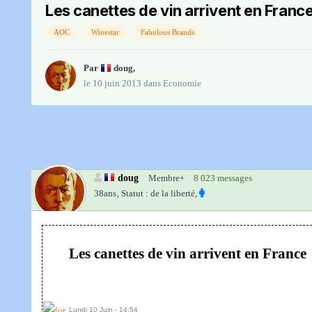
Les canettes de vin arrivent en Franc
AOC
Winestar
Fabulous Brands
Par
doug
,
le 10 juin 2013
dans
Economie
doug
Membre+
8 023 messages
38ans‚
Statut : de la liberté,
Les canettes de vin arrivent en France
Lundi 10 Juin - 14:54