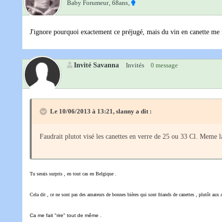
Baby Forumeur‚
68ans‚
J'ignore pourquoi exactement ce préjugé, mais du vin en canette me f
Invité Savanna
Invités
0 message
Le 10/06/2013 à 13:21, slanny a dit :
Faudrait plutot visé les canettes en verre de 25 ou 33 Cl. Meme la
Tu serais surpris , en tout cas en Belgique .
Cela dit , ce ne sont pas des amateurs de bonnes bières qui sont friands de canettes , plutôt aux 
Ca me fait "rire" tout de même .