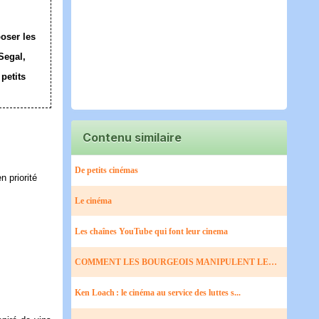
poser les
Segal,
petits
Contenu similaire
De petits cinémas
n priorité
Le cinéma
Les chaînes YouTube qui font leur cinema
COMMENT LES BOURGEOIS MANIPULENT LE
CINÉMA
Ken Loach : le cinéma au service des luttes s...