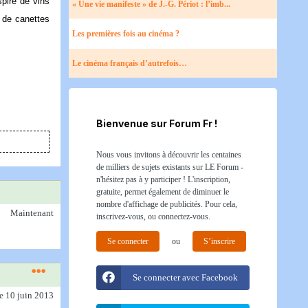
spiré de vins
« Une vie manifeste » de J.-G. Périot : l’imb...
s de canettes
Les premières fois au cinéma ?
Le cinéma français d’autrefois…
Bienvenue sur Forum Fr !
Nous vous invitons à découvrir les centaines
de milliers de sujets existants sur LE Forum -
n'hésitez pas à y participer ! L'inscription,
gratuite, permet également de diminuer le
nombre d'affichage de publicités. Pour cela,
Maintenant
inscrivez-vous, ou connectez-vous.
Se connecter
ou
S’inscrire
Se connecter avec Facebook
le 10 juin 2013