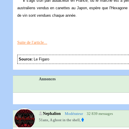
I
l s'agit d'un pari audacieux en France, où le marché est à pe
australiens vendus en canettes au Japon, espère que l'Hexagone a
de vin sont vendues chaque année.
Suite de l'article...
Source:
Le Figaro
Annonces
Nephalion
Modérateur
32 839 messages
51ans‚
A ghost in the shell,