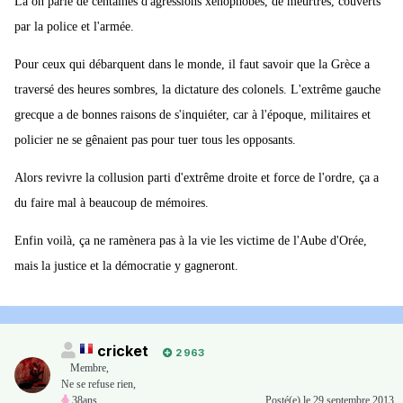
Là on parle de centaines d'agressions xénophobes, de meurtres, couverts
par la police et l'armée.
Pour ceux qui débarquent dans le monde, il faut savoir que la Grèce a
traversé des heures sombres, la dictature des colonels. L'extrême gauche
grecque a de bonnes raisons de s'inquiéter, car à l'époque, militaires et
policier ne se gênaient pas pour tuer tous les opposants.
Alors revivre la collusion parti d'extrême droite et force de l'ordre, ça a
du faire mal à beaucoup de mémoires.
Enfin voilà, ça ne ramènera pas à la vie les victime de l'Aube d'Orée,
mais la justice et la démocratie y gagneront.
cricket
2 963
Membre
,
Ne se refuse rien,
38ans
Posté(e)
le 29 septembre 2013