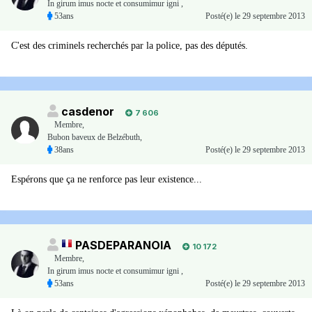
In girum imus nocte et consumimur igni ,
53ans
Posté(e)
le 29 septembre 2013
C'est des criminels recherchés par la police, pas des députés.
casdenor
7 606
Membre
,
Bubon baveux de Belzébuth,
38ans
Posté(e)
le 29 septembre 2013
Espérons que ça ne renforce pas leur existence...
PASDEPARANOIA
10 172
Membre
,
In girum imus nocte et consumimur igni ,
53ans
Posté(e)
le 29 septembre 2013