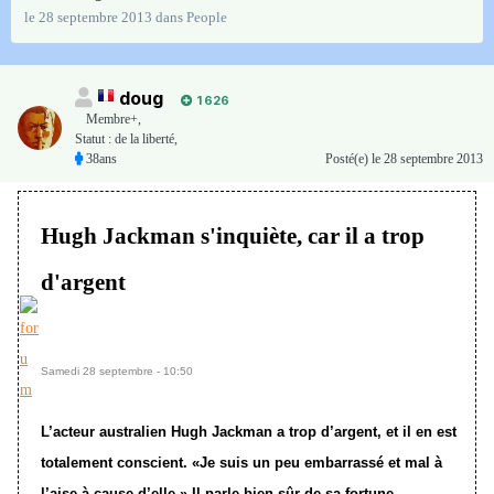
le 28 septembre 2013
dans
People
doug
1 626
Membre+,
Statut : de la liberté,
38ans
Posté(e)
le 28 septembre 2013
Hugh Jackman s'inquiète, car il a trop
d'argent
Samedi 28 septembre - 10:50
L’acteur australien Hugh Jackman a trop d’argent, et il en est
totalement conscient. «Je suis un peu embarrassé et mal à
l’aise à cause d’elle.» Il parle bien sûr de sa fortune.