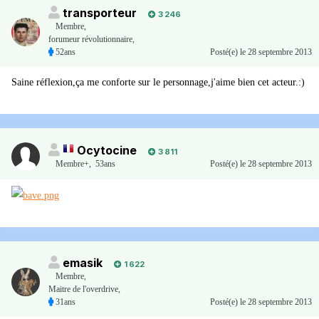
transporteur
3 246
Membre
,
forumeur révolutionnaire,
52ans
Posté(e)
le 28 septembre 2013
Saine réflexion,ça me conforte sur le personnage,j'aime bien cet acteur.:)
Ocytocine
3 811
Membre+,
53ans
Posté(e)
le 28 septembre 2013
emasik
1 622
Membre
,
Maitre de l'overdrive,
31ans
Posté(e)
le 28 septembre 2013