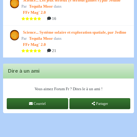
Science... Les jeux sérieux (« serious games ») par Jedino
Par
Tequila Moor
dans
FFr Mag' 2.0
16
Science... Système solaire et exploration spatiale, par Jedino
Par
Tequila Moor
dans
FFr Mag' 2.0
21
Dire à un ami
Vous aimez Forum Fr ? Dites le à un ami !
Courriel
Partager