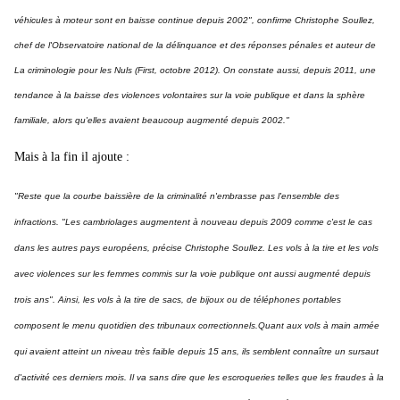
véhicules à moteur sont en baisse continue depuis 2002", confirme Christophe Soullez,
chef de l'Observatoire national de la délinquance et des réponses pénales et auteur de
La criminologie pour les Nuls
(First, octobre 2012). On constate aussi, depuis 2011, une
tendance à la baisse des violences volontaires sur la voie publique et dans la sphère
familiale, alors qu'elles avaient beaucoup augmenté depuis 2002."
Mais à la fin il ajoute :
"Reste que la courbe baissière de la criminalité n'embrasse pas l'ensemble des
infractions. "Les cambriolages augmentent à nouveau depuis 2009 comme c'est le cas
dans les autres pays européens, précise Christophe Soullez. Les vols à la tire et les vols
avec violences sur les femmes commis sur la voie publique ont aussi augmenté depuis
trois ans". Ainsi, les vols à la tire de sacs, de bijoux ou de téléphones portables
composent le menu quotidien des tribunaux correctionnels.Quant aux vols à main armée
qui avaient atteint un niveau très faible depuis 15 ans, ils semblent connaître un sursaut
d'activité ces derniers mois. Il va sans dire que les escroqueries telles que les fraudes à la