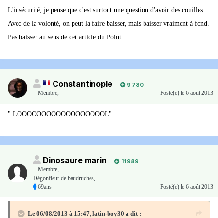
L'insécurité, je pense que c'est surtout une question d'avoir des couilles.
Avec de la volonté, on peut la faire baisser, mais baisser vraiment à fond.
Pas baisser au sens de cet article du Point.
Constantinople
9 780
Membre
,
Posté(e)
le 6 août 2013
" LOOOOOOOOOOOOOOOOOOL"
Dinosaure marin
11 989
Membre
,
Dégonfleur de baudruches,
69ans
Posté(e)
le 6 août 2013
Le 06/08/2013 à 15:47, latin-boy30 a dit :