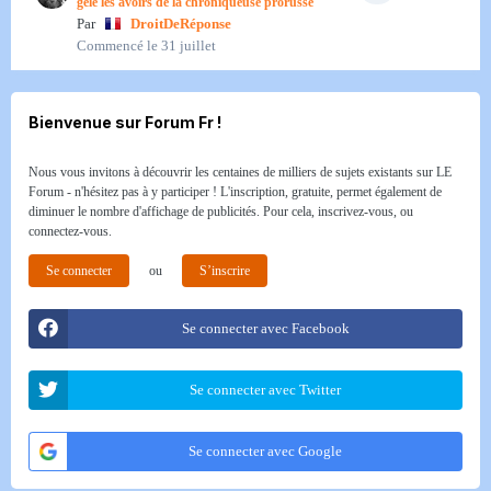
gèle les avoirs de la chroniqueuse prorusse
Par
DroitDeRéponse
Commencé
le 31 juillet
Bienvenue sur Forum Fr !
Nous vous invitons à découvrir les centaines de milliers de sujets existants sur LE
Forum - n'hésitez pas à y participer ! L'inscription, gratuite, permet également de
diminuer le nombre d'affichage de publicités. Pour cela, inscrivez-vous, ou
connectez-vous.
Se connecter
ou
S’inscrire
Se connecter avec Facebook
Se connecter avec Twitter
Se connecter avec Google