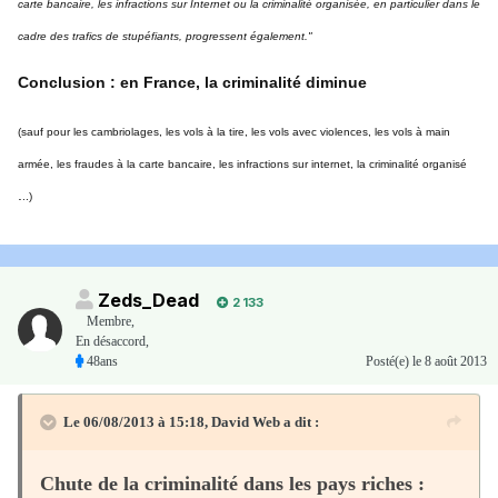
carte bancaire, les infractions sur Internet ou la criminalité organisée, en particulier dans le
cadre des trafics de stupéfiants, progressent également."
Conclusion : en France, la criminalité diminue
(sauf pour les cambriolages, les vols à la tire, les vols avec violences, les vols à main
armée, les fraudes à la carte bancaire, les infractions sur internet, la criminalité organisé
.
..)
Zeds_Dead
2 133
Membre
,
En désaccord,
48ans
Posté(e)
le 8 août 2013
Le 06/08/2013 à 15:18, David Web a dit :
Chute de la criminalité dans les pays riches :