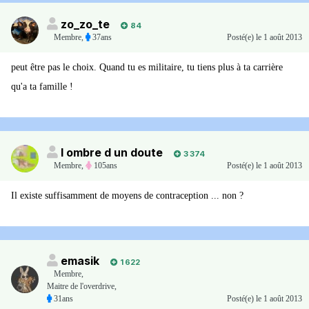
zo_zo_te
84
Membre
,
37ans
Posté(e)
le 1 août 2013
peut être pas le choix. Quand tu es militaire, tu tiens plus à ta carrière
qu'a ta famille !
l ombre d un doute
3 374
Membre
,
105ans
Posté(e)
le 1 août 2013
Il existe suffisamment de moyens de contraception ... non ?
emasik
1 622
Membre
,
Maitre de l'overdrive,
31ans
Posté(e)
le 1 août 2013