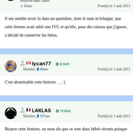
boussole dans l'autre,
42ans
Posté(e)
le 1 août 2013
Il me semble avoir lu dans un quotidien, dont le nom m'échappe, que
cette femme avait subit une IVG et qu'elle, pour des raisons que j'ignore,
a décidé de conserver les fœtus.
lycan77
8 941
Membre
,
49ans
Posté(e)
le 1 août 2013
C'est abominable cette histoire .... :(
LAKLAS
11 066
Membre
,
107ans
Posté(e)
le 1 août 2013
Bizarre cette histoire, on nous dis que ce sont deux bébés récents puisque