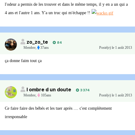
l'odeur a permis de les trouver et dans le même temps, il y en a un qui a
4 ans et l'autre 1 ans. Y'a un truc qui m'échappe !!
zo_zo_te
84
Membre
,
37ans
Posté(e)
le 1 août 2013
ça donne faim tout ça
l ombre d un doute
3 374
Membre
,
105ans
Posté(e)
le 1 août 2013
Ce faire faire des bébés et les tuer après .... c'est complétement
irresponsable