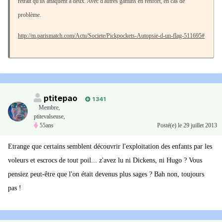
retrait qu'ils attaquent à deux. Avec d'autres gamins en renfort, en cas de
problème.
http://m.parismatch.com/Actu/Societe/Pickpockets-Autopsie-d-un-flag-511695#
ptitepao
1 341
Membre
,
ptitevalseuse,
55ans
Posté(e)
le 29 juillet 2013
Etrange que certains semblent découvrir l'exploitation des enfants par les
voleurs et escrocs de tout poil... z'avez lu ni Dickens, ni Hugo ? Vous
pensiez peut-être que l'on était devenus plus sages ? Bah non, toujours
pas !