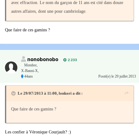
avec effraction. Le nom du garçon de 11 ans est cité dans douze
autres affaires, dont une pour cambriolage.
Que faire de ces gamins ?
nonobonobo
2 233
Membre
,
X-Banni-X,
44ans
Posté(e)
le 29 juillet 2013
Le 29/07/2013 à 11:00, lonkori a dit :
Que faire de ces gamins ?
Les confier à Véronique Courjault? :)