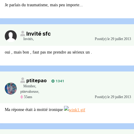
Je parlais du traumatisme, mais peu importe...
Invité sfc
Invités
,
Posté(e)
le 29 juillet 2013
oui , mais bon , faut pas me prendre au sérieux un .
ptitepao
1 341
Membre
,
ptitevalseuse,
55ans
Posté(e)
le 29 juillet 2013
Ma réponse était à moitié ironique