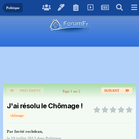
Politique
PRÉCÉDENT
SUIVANT
Page 1 sur 2
J'ai résolu le Chômage !
chômage
Par Invité rochdean,
le 19 juillet 2013
dans
Politique