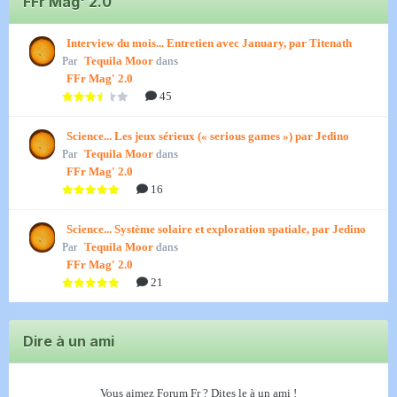
FFr Mag' 2.0
Interview du mois... Entretien avec January, par Titenath
Par
Tequila Moor
dans
FFr Mag' 2.0
45
Science... Les jeux sérieux (« serious games ») par Jedino
Par
Tequila Moor
dans
FFr Mag' 2.0
16
Science... Système solaire et exploration spatiale, par Jedino
Par
Tequila Moor
dans
FFr Mag' 2.0
21
Dire à un ami
Vous aimez Forum Fr ? Dites le à un ami !