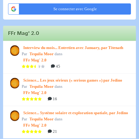
Se connecter avec Google
FFr Mag' 2.0
Interview du mois... Entretien avec January, par Titenath
Par
Tequila Moor
dans
FFr Mag' 2.0
45
Science... Les jeux sérieux (« serious games ») par Jedino
Par
Tequila Moor
dans
FFr Mag' 2.0
16
Science... Système solaire et exploration spatiale, par Jedino
Par
Tequila Moor
dans
FFr Mag' 2.0
21