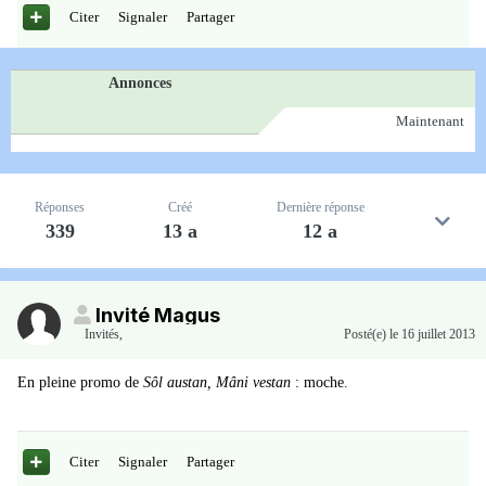
Citer
Signaler
Partager
Annonces
Maintenant
Réponses
Créé
Dernière réponse
339
13 a
12 a
Invité Magus
Invités
,
Posté(e)
le 16 juillet 2013
En pleine promo de
Sôl austan, Mâni vestan
: moche.
Citer
Signaler
Partager