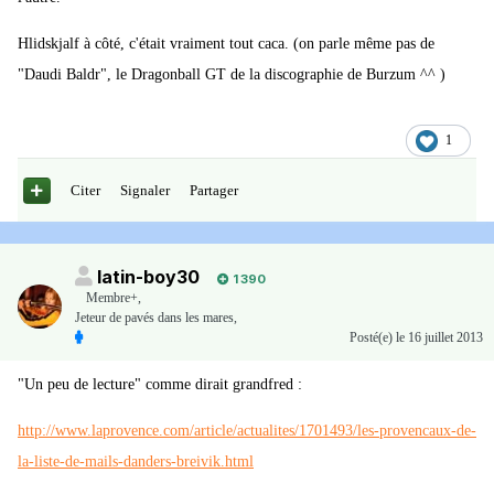
Hlidskjalf à côté, c'était vraiment tout caca. (on parle même pas de
"Daudi Baldr", le Dragonball GT de la discographie de Burzum ^^ )
1
Citer
Signaler
Partager
latin-boy30
1 390
Membre+,
Jeteur de pavés dans les mares,
Posté(e)
le 16 juillet 2013
"Un peu de lecture" comme dirait grandfred :
http://www.laprovence.com/article/actualites/1701493/les-provencaux-de-
la-liste-de-mails-danders-breivik.html