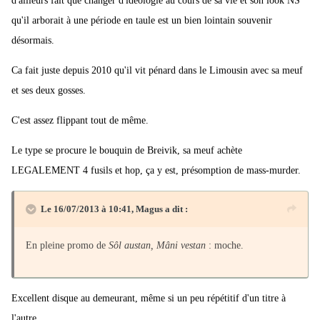
d'ailleurs fait que changer d'idéologie au cours de sa vie et son look NS
qu'il arborait à une période en taule est un bien lointain souvenir
désormais.
Ca fait juste depuis 2010 qu'il vit pénard dans le Limousin avec sa meuf
et ses deux gosses.
C'est assez flippant tout de même.
Le type se procure le bouquin de Breivik, sa meuf achète
LEGALEMENT 4 fusils et hop, ça y est, présomption de mass-murder.
Le 16/07/2013 à 10:41, Magus a dit :
En pleine promo de
Sôl austan, Mâni vestan
: moche.
Excellent disque au demeurant, même si un peu répétitif d'un titre à
l'autre.