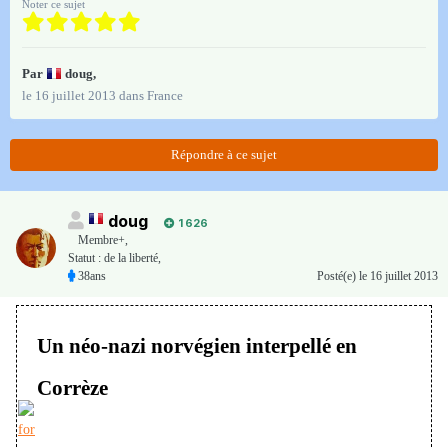
Noter ce sujet
Par
doug
,
le 16 juillet 2013
dans
France
Répondre à ce sujet
doug
1 626
Membre+,
Statut : de la liberté,
38ans
Posté(e)
le 16 juillet 2013
Un néo-nazi norvégien interpellé en
Corrèze