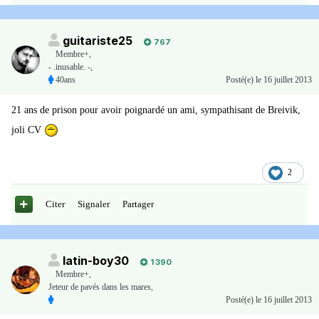
guitariste25
767
Membre+,
- .inusable. -,
40ans
Posté(e)
le 16 juillet 2013
21 ans de prison pour avoir poignardé un ami, sympathisant de Breivik,
joli CV
2
Citer
Signaler
Partager
latin-boy30
1 390
Membre+,
Jeteur de pavés dans les mares,
Posté(e)
le 16 juillet 2013