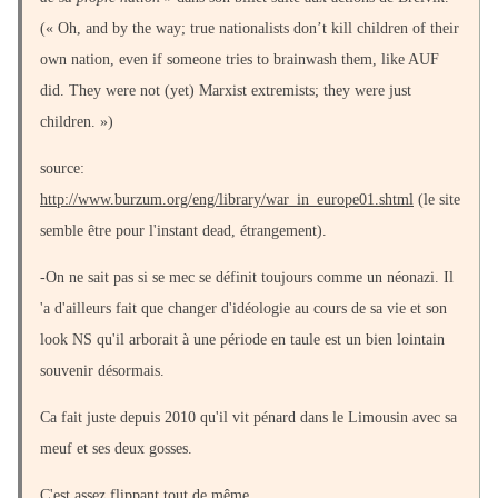
(« Oh, and by the way; true nationalists don’t kill children of their
own nation, even if someone tries to brainwash them, like AUF
did. They were not (yet) Marxist extremists; they were just
children. »)
source:
http://www.burzum.org/eng/library/war_in_europe01.shtml
(le site
semble être pour l'instant dead, étrangement).
-On ne sait pas si se mec se définit toujours comme un néonazi. Il
'a d'ailleurs fait que changer d'idéologie au cours de sa vie et son
look NS qu'il arborait à une période en taule est un bien lointain
souvenir désormais.
Ca fait juste depuis 2010 qu'il vit pénard dans le Limousin avec sa
meuf et ses deux gosses.
C'est assez flippant tout de même.