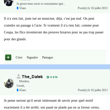
In girum imus nocte et consumimur igni ,
53ans
Posté(e)
le 16 juillet 2013
Il n'a rien fait, juste tué un musicien, déjà, c'est pas mal. On peut
craindre un passage à l'acte. Si vraiment il n'a rien fait, comme pour
Coupa, les flics inventeront des preuves bizarres pour ne pas trop passer
pour des glands.
Citer
Signaler
Partager
The_Dalek
9 816
Membre
,
Greuh,
45ans
Posté(e)
le 16 juillet 2013
Je pense surtout qu'il serait intéressant de savoir pour quel motif
exactement il a été arrêté, son passé ne plaide pas en sa faveur certes,