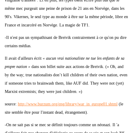
vingtaine d'années". Et en plus, les types osent écrire plus bas que le
même mec purgeait une peine de prison de 21 ans en Norvège, dans les
90's. Vikernes, le seul type au monde à être sur la même période, libre en
France et incarcéré en Norvège. La magie de TF1.
-Il n'est pas un sympathisant de Breivik contrairement à ce qu'on pu dire
certains médias.
Il avait d'ailleurs écrit
« aucun vrai nationaliste ne tue les enfants de sa
propre nation »
dans son billet suite aux actions de Breivik. (« Oh, and
by the way; true nationalists don’t kill children of their own nation, even
if someone tries to brainwash them, like AUF did. They were not (yet)
Marxist extremists; they were just children. »)
source:
http://www.burzum.org/eng/library/war_in_europe01.shtml
(le
site semble être pour l'instant dead, étrangement).
-On ne sait pas si se mec se définit toujours comme un néonazi. Il 'a