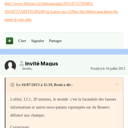
http://www.lefigaro.fr/international/2011/07/27/01003-
20110727ARTFIG00249-la-france-au-c339ur-des-lubies-macabres-du-
tueur-d-oslo.php
Citer
Signaler
Partager
Invité Magus
Invités
,
Posté(e)
le 16 juillet 2013
Le 16/07/2013 à 11:19, Bruit a dit :
Lolilol, LC1, 20 minutes, le monde: c'est la farandole des fausses
informations et autres news-patates repompées sur du Reuters
défoncé aux champis.
Corrections: