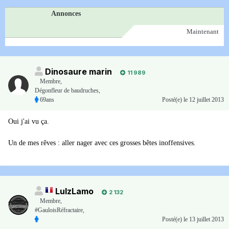
Annonces
Maintenant
Dinosaure marin
11 989
Membre
,
Dégonfleur de baudruches,
69ans
Posté(e)
le 12 juillet 2013
Oui j'ai vu ça.
Un de mes rêves : aller nager avec ces grosses bêtes inoffensives.
LulzLamo
2 132
Membre
,
#GauloisRéfractaire,
Posté(e)
le 13 juillet 2013