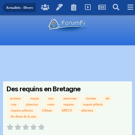
Actualités - Divers
Des requins en Bretagne
poisson
requin
mer
autoroute
touriste
été
cote
plancton
cotes
requins
requin pèlerin
requins pèlerins
Glénan
APECS
sélaciens
les dents de la mer