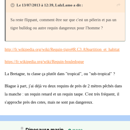
Le 13/07/2013 à 12:39, LulzLamo a dit :
Sa reste flippant, comment être sur que c'est un pèlerin et pas un
tigre bulldog ou autre requin dangereux pour l'homme ?
http://fr.wikipedia.org/wiki/Requin-tigre#R.C3.A9partition_et_habitat
https://fr.wikipedia.org/wiki/Requin-bouledogue
La Bretagne, tu classe ça plutôt dans "tropical", ou "sub-tropical" ?
Blague à part, j'ai déjà vu deux requins de près de 2 mètres pêchés dans
la manche : un requin renard et un requin taupe. C'est très fréquent, il
s'approche près des cotes, mais ne sont pas dangereux.
Dinosaure marin