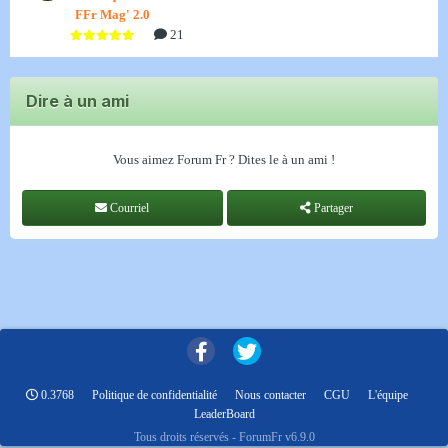
FFr Mag' 2.0
21
Dire à un ami
Vous aimez Forum Fr ? Dites le à un ami !
Courriel
Partager
0.3768
Politique de confidentialité
Nous contacter
CGU
L'équipe
LeaderBoard
Tous droits réservés - ForumFr v6.9.0