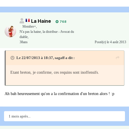
La Haine
768
Membre+,
N'a pas la haine, la distribue - Avocat du
diable,
38ans
Posté(e)
le 4 août 2013
Le 22/07/2013 à 18:37, sagaff a dit :
Etant breton, je confirme, ces requins sont inoffensifs.
Ah bah heureusement qu'on a la confirmation d'un breton alors ! :p
1 mois après...