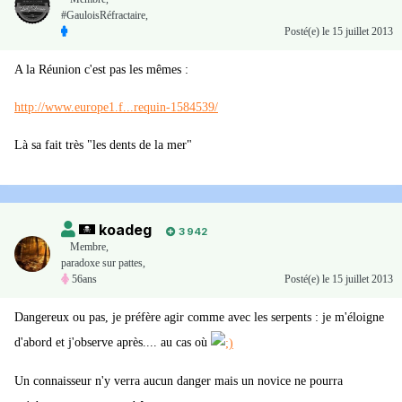
#GauloisRéfractaire,
Posté(e)
le 15 juillet 2013
A la Réunion c'est pas les mêmes :
http://www.europe1.f...requin-1584539/
Là sa fait très "les dents de la mer"
koadeg
3 942
Membre
,
paradoxe sur pattes,
56ans
Posté(e)
le 15 juillet 2013
Dangereux ou pas, je préfère agir comme avec les serpents : je m'éloigne
d'abord et j'observe après.... au cas où
Un connaisseur n'y verra aucun danger mais un novice ne pourra