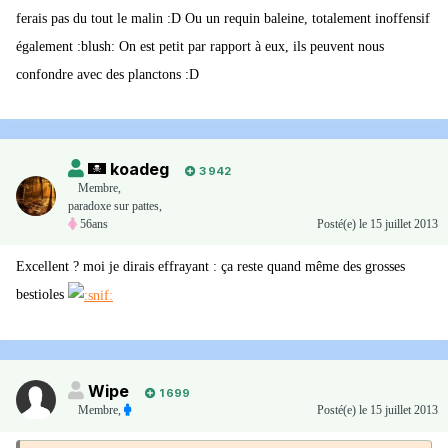
ferais pas du tout le malin :D Ou un requin baleine, totalement inoffensif
également :blush: On est petit par rapport à eux, ils peuvent nous
confondre avec des planctons :D
koadeg
3 942
Membre
,
paradoxe sur pattes,
56ans
Posté(e)
le 15 juillet 2013
Excellent ? moi je dirais effrayant : ça reste quand même des grosses
bestioles
Wipe
1 699
Membre
,
Posté(e)
le 15 juillet 2013