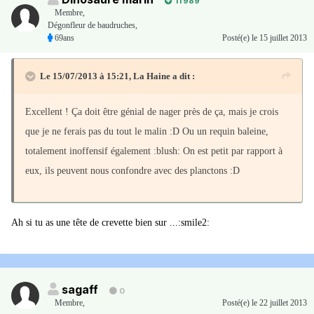
11 989
Membre
,
Dégonfleur de baudruches,
69ans
Posté(e)
le 15 juillet 2013
Le 15/07/2013 à 15:21, La Haine a dit :
Excellent ! Ça doit être génial de nager près de ça, mais je crois
que je ne ferais pas du tout le malin :D Ou un requin baleine,
totalement inoffensif également :blush: On est petit par rapport à
eux, ils peuvent nous confondre avec des planctons :D
Ah si tu as une tête de crevette bien sur ...:smile2:
sagaff
0
Membre
,
Posté(e)
le 22 juillet 2013