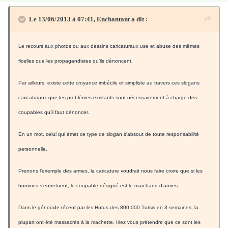
Le 13/06/2013 à 07:41, Enchantant a dit :
Le recours aux photos ou aux dessins caricaturaux use et abuse des mêmes
ficelles que les propagandistes qu’ils dénoncent.
Par ailleurs, existe cette croyance imbécile et simpliste au travers ces slogans
caricaturaux que les problèmes existants sont nécessairement à charge des
coupables qu’il faut dénoncer.
En un mot, celui qui émet ce type de slogan s'absout de toute responsabilité
personnelle.
Prenons l’exemple des armes, la caricature voudrait nous faire croire que si les
hommes s’entretuent, le coupable désigné est le marchand d’armes.
Dans le génocide récent par les Hutus des 800 000 Tutsis en 3 semaines, la
plupart ont été massacrés à la machette. Iriez vous prétendre que ce sont les