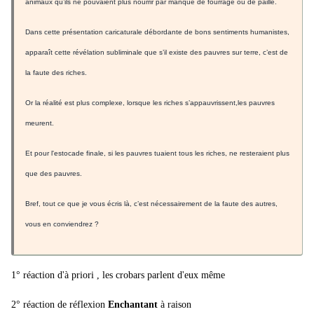
animaux qu’ils ne pouvaient plus nourrir par manque de fourrage ou de paille.
Dans cette présentation caricaturale débordante de bons sentiments humanistes,
apparaît cette révélation subliminale que s’il existe des pauvres sur terre, c’est de
la faute des riches.
Or la réalité est plus complexe, lorsque les riches s’appauvrissent,les pauvres
meurent.
Et pour l'estocade finale, si les pauvres tuaient tous les riches, ne resteraient plus
que des pauvres.
Bref, tout ce que je vous écris là, c’est nécessairement de la faute des autres,
vous en conviendrez ?
1° réaction d'à priori , les crobars parlent d'eux même
2° réaction de réflexion
Enchantant
à raison