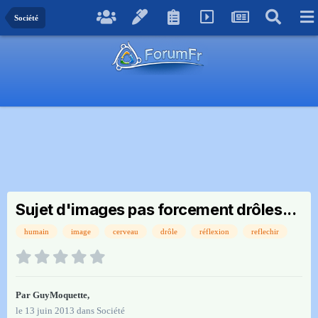
Société
Sujet d'images pas forcement drôles...
humain
image
cerveau
drôle
réflexion
reflechir
Par
GuyMoquette
,
le 13 juin 2013
dans
Société