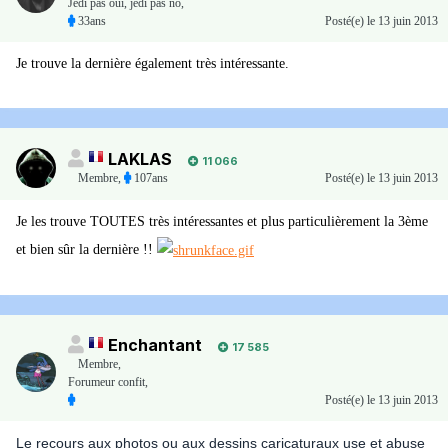
Jedi pas oui, jedi pas no,
33ans
Posté(e)
le 13 juin 2013
Je trouve la dernière également très intéressante.
LAKLAS
11 066
Membre
,
107ans
Posté(e)
le 13 juin 2013
Je les trouve TOUTES très intéressantes et plus particulièrement la 3ème
et bien sûr la dernière !!
Enchantant
17 585
Membre
,
Forumeur confit,
Posté(e)
le 13 juin 2013
Le recours aux photos ou aux dessins caricaturaux use et abuse