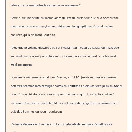
fabricants de machettes la cause de ce massacre ?
Cette autre imbécillité du même ordre qui est de prétendre que si la sécheresse
existe dans certains pays,les coupables sont les gaspilleurs d’eau dans les
contrées qui n’en manquent pas.
Alors que le volume global d’eau est invariant au niveau de la planète,mais que
sa distribution ou ses précipitations sont aléatoires comme peut l’être le climat
météorologique.
Lorsque la sécheresse survint en France, en 1976, j'avais tendance à penser
bêtement comme mes coreligionnaires,qu'il suffisait de creuser des puits au Sahel
pour s'affranchir de la sécheresse, puis d'admettre que, lorsque l'eau vient à
manquer c'est une situation terrible, c'est la mort des végétaux, des animaux et
puis des hommes qui s'en nourrissent.
Certains éleveurs en France,en 1976, contraints de vendre à l'abattoir des