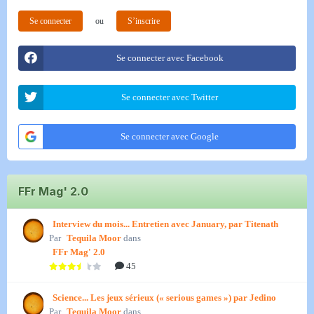
Se connecter
ou
S’inscrire
Se connecter avec Facebook
Se connecter avec Twitter
Se connecter avec Google
FFr Mag' 2.0
Interview du mois... Entretien avec January, par Titenath
Par
Tequila Moor
dans
FFr Mag' 2.0
45
Science... Les jeux sérieux (« serious games ») par Jedino
Par
Tequila Moor
dans