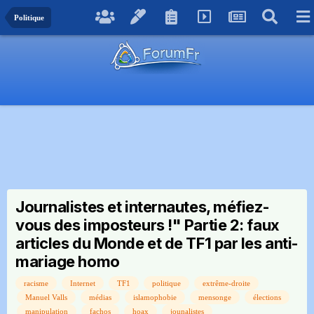
Politique
Journalistes et internautes, méfiez-
vous des imposteurs !" Partie 2: faux
articles du Monde et de TF1 par les anti-
mariage homo
racisme
Internet
TF1
politique
extrême-droite
Manuel Valls
médias
islamophobie
mensonge
élections
manipulation
fachos
hoax
jounalistes