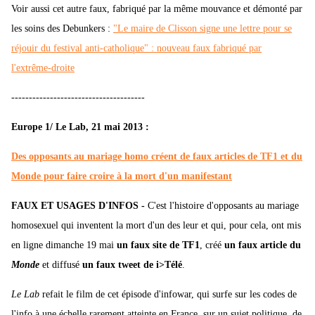
Voir aussi cet autre faux, fabriqué par la même mouvance et démonté par
les soins des Debunkers :
"Le maire de Clisson signe une lettre pour se
réjouir du festival anti-catholique" : nouveau faux fabriqué par
l'extrême-droite
--------------------------------------
Europe 1/ Le Lab, 21 mai 2013 :
Des opposants au mariage homo créent de faux articles de TF1 et du
Monde pour faire croire à la mort d'un manifestant
FAUX ET USAGES D'INFOS -
C'est l'histoire d'opposants au mariage
homosexuel qui inventent la mort d'un des leur et qui, pour cela, ont mis
en ligne dimanche 19 mai
un faux site de TF1
, créé
un faux article du
Monde
et diffusé
un faux tweet de i>Télé
.
Le Lab
refait le film de cet épisode d'infowar, qui surfe sur les codes de
l'info à une échelle rarement atteinte en France, sur un sujet politique, de