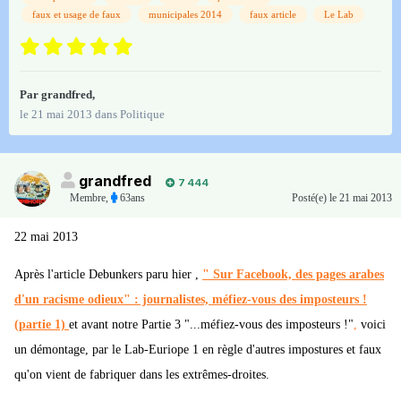
faux et usage de faux
municipales 2014
faux article
Le Lab
Par
grandfred
,
le 21 mai 2013
dans
Politique
grandfred
7 444
Membre
,
63ans
Posté(e)
le 21 mai 2013
22 mai 2013
Après l'article Debunkers paru hier ,
" Sur Facebook, des pages arabes
d'un racisme odieux" : journalistes, méfiez-vous des imposteurs !
(partie 1)
et avant notre Partie 3 "...méfiez-vous des imposteurs !"
,
voici
un démontage, par le Lab-Euriope 1 en règle d'autres impostures et faux
qu'on vient de fabriquer dans les extrêmes-droites.