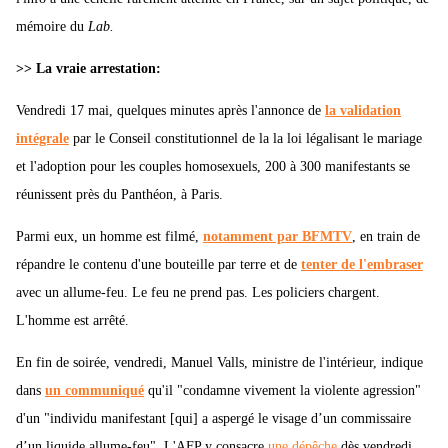
mémoire du
Lab.
>> La vraie arrestation:
Vendredi 17 mai, quelques minutes après l'annonce de
la validation
intégrale
par le Conseil constitutionnel de la la loi légalisant le mariage
et l'adoption pour les couples homosexuels, 200 à 300 manifestants se
réunissent près du Panthéon, à Paris.
Parmi eux, un homme est filmé,
notamment par BFMTV
, en train de
répandre le contenu d'une bouteille par terre et de
tenter de l'embraser
avec un allume-feu. Le feu ne prend pas. Les policiers chargent.
L'homme est arrêté.
En fin de soirée, vendredi, Manuel Valls, ministre de l'intérieur, indique
dans
un communiqué
qu'il "condamne vivement la violente agression"
d'un "individu manifestant [qui] a aspergé le visage d’un commissaire
d’un liquide allume-feu". L'AFP y consacre
une dépêche
dès vendredi.