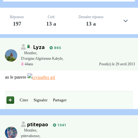
Réponses
Créé
Dernière réponse
197
13 a
13 a
Lyza
865
Membre
,
D'origine Algérienne Kabyle,
44ans
Posté(e)
le 29 avril 2013
au le pauvre
Citer
Signaler
Partager
ptitepao
1 341
Membre
,
ptitevalseuse,