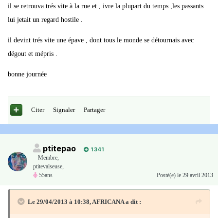
il se retrouva trés vite à la rue et , ivre la plupart du temps ,les passants
lui jetait un regard hostile .
il devint trés vite une épave , dont tous le monde se détournais avec
dégout et mépris .
bonne journée
Citer
Signaler
Partager
ptitepao
1 341
Membre
,
ptitevalseuse,
55ans
Posté(e)
le 29 avril 2013
Le 29/04/2013 à 10:38, AFRICANA a dit :