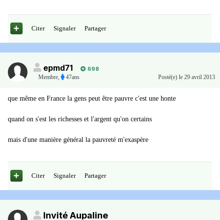
Citer
Signaler
Partager
epmd71
698
Membre
,
47ans
Posté(e)
le 29 avril 2013
que même en France la gens peut être pauvre c'est une honte
quand on s'est les richesses et l'argent qu'on certains
mais d'une manière général la pauvreté m'exaspère
Citer
Signaler
Partager
Invité Aupaline