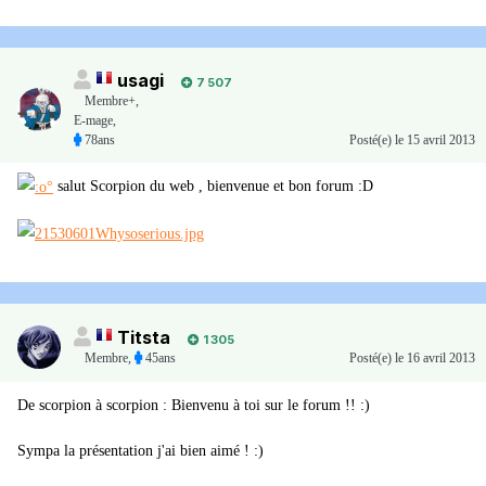
usagi
7 507
Membre+,
E-mage,
78ans
Posté(e)
le 15 avril 2013
salut Scorpion du web , bienvenue et bon forum :D
Titsta
1 305
Membre
,
45ans
Posté(e)
le 16 avril 2013
De scorpion à scorpion : Bienvenu à toi sur le forum !! :)
Sympa la présentation j'ai bien aimé ! :)