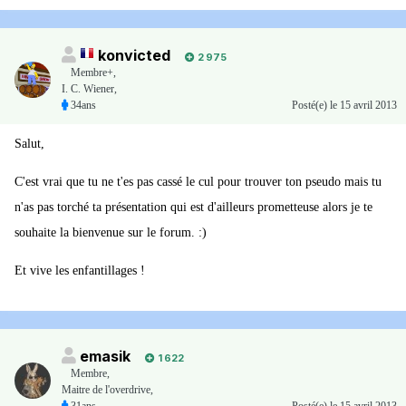
konvicted
2 975
Membre+,
I. C. Wiener,
34ans
Posté(e)
le 15 avril 2013
Salut,
C'est vrai que tu ne t'es pas cassé le cul pour trouver ton pseudo mais tu
n'as pas torché ta présentation qui est d'ailleurs prometteuse alors je te
souhaite la bienvenue sur le forum. :)
Et vive les enfantillages !
emasik
1 622
Membre
,
Maitre de l'overdrive,