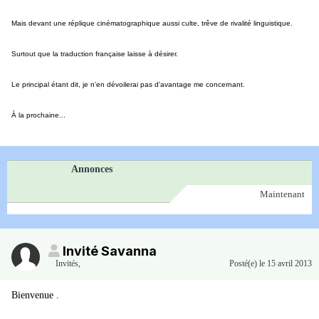
Mais devant une réplique cinématographique aussi culte, trêve de rivalité linguistique.
Surtout que la traduction française laisse à désirer.
Le principal étant dit, je n'en dévoilerai pas d'avantage me concernant.
À la prochaine...
Annonces
Maintenant
Invité Savanna
Invités
,
Posté(e)
le 15 avril 2013
Bienvenue .