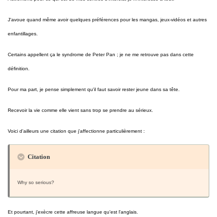
J'avoue quand même avoir quelques préférences pour les mangas, jeux-vidéos et autres
enfantillages.
Certains appellent ça le syndrome de Peter Pan ; je ne me retrouve pas dans cette
définition.
Pour ma part, je pense simplement qu'il faut savoir rester jeune dans sa tête.
Recevoir la vie comme elle vient sans trop se prendre au sérieux.
Voici d'ailleurs une citation que j'affectionne particulièrement :
Citation
Why so serious?
Et pourtant, j'exècre cette affreuse langue qu'est l'anglais.