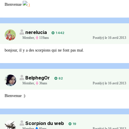
Bienvenue
nerelucia
1 442
Membre
,
119ans
Posté(e)
le 16 avril 2013
bonjour, il y a des scorpions qui ne font pas mal.
BelphegOr
62
Membre
,
36ans
Posté(e)
le 16 avril 2013
Bienvenue :)
Scorpion du web
19
Membre
,
40ans
Posté(e)
le 16 avril 2013