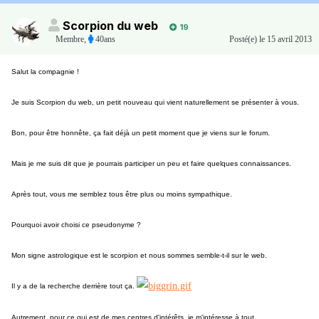
Scorpion du web
19
Membre
,
40ans
Posté(e)
le 15 avril 2013
Salut la compagnie !
Je suis Scorpion du web, un petit nouveau qui vient naturellement se présenter à vous.
Bon, pour être honnête, ça fait déjà un petit moment que je viens sur le forum.
Mais je me suis dit que je pourrais participer un peu et faire quelques connaissances.
Après tout, vous me semblez tous être plus ou moins sympathique.
Pourquoi avoir choisi ce pseudonyme ?
Mon signe astrologique est le scorpion et nous sommes semble-t-il sur le web.
Il y a de la recherche derrière tout ça.
Autrement, pour ce qui est de mes centres d'intérêts, je m'intéresse à tout.