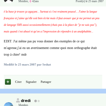
Membre
,
42ans
Posté(e)
le 25 mars 2007
é la base je trouve ça agaçant... Surtout si c'est vraiment poussé... J'aime la langue
française et j'aime qu'elle soit bien écrite mais il faut avouer que je me permet un peu
de langage SMS aussi occasionnellement (chais pas à la place de "je ne sais pas"),
mais quand c'est abusé et qu'on a l'impression de répondre à un analphabète...
EDIT: J'ai même pas pu vous donner des exemples de ce qui
m'agresse,j'ai eu un avertissement comme quoi mon orthographe était
trop à chier! mdr
Modifié
le 25 mars 2007
par Seshat
Citer
Signaler
Partager
dredi
0
Membre
,