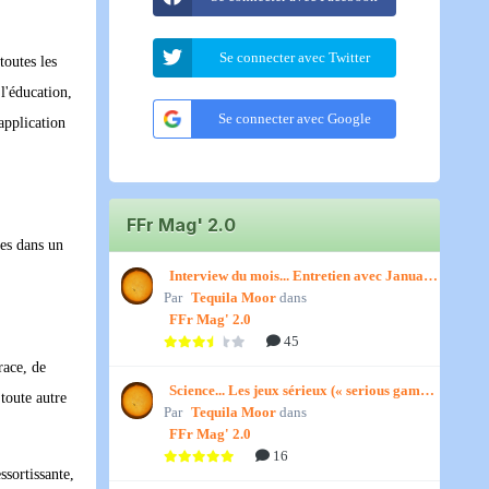
Se connecter avec Twitter
toutes les
 l'éducation,
Se connecter avec Google
'application
FFr Mag' 2.0
res dans un
Interview du mois... Entretien avec January,
Par
par Titenath
Tequila Moor
dans
FFr Mag' 2.0
45
race, de
Science... Les jeux sérieux (« serious games
 toute autre
Par
») par Jedino
Tequila Moor
dans
FFr Mag' 2.0
16
ssortissante,