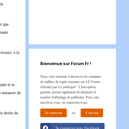
le
et que
 haute
ecours, à la
Bienvenue sur Forum Fr !
Nous vous invitons à découvrir les centaines
de milliers de sujets existants sur LE Forum -
ité et la
n'hésitez pas à y participer ! L'inscription,
gratuite, permet également de diminuer le
à instaurer de
nombre d'affichage de publicités. Pour cela,
inscrivez-vous, ou connectez-vous.
Se connecter
ou
S’inscrire
es droits de
Se connecter avec Facebook