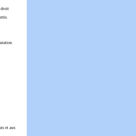
 droit
mmis.
utation.
ts et aux