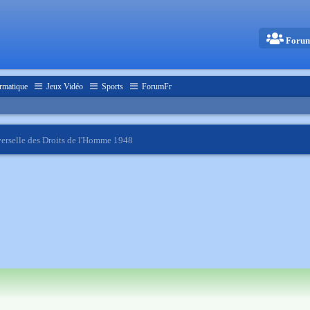
Foru
rmatique
Jeux Vidéo
Sports
ForumFr
erselle des Droits de l'Homme 1948