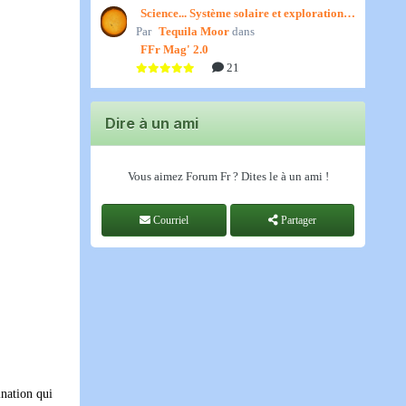
Science... Système solaire et exploration
Par
spatiale, par Jedino
Tequila Moor
dans
FFr Mag' 2.0
21
Dire à un ami
Vous aimez Forum Fr ? Dites le à un ami !
Courriel
Partager
ination qui