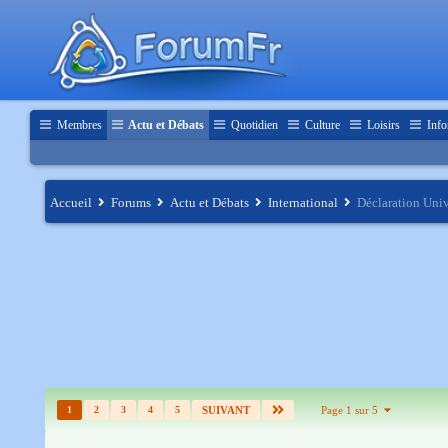
Membres
Actu et Débats
Quotidien
Culture
Loisirs
Info
Accueil
Forums
Actu et Débats
International
Déclaration Univ
1
2
3
4
5
SUIVANT
Page 1 sur 5