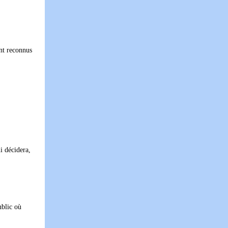
ont reconnus
i décidera,
ublic où