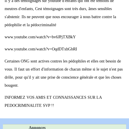
Il y a des témoignages sur youtube d'enfants qui ont été témoins de
meutres d'enfants, Cest témoignages sont très durs, âmes sensibles
s'abstenir. Ils ne peuvent que nous encourager à nous battre contre la
pédophilie et la pédocriminalité
www.youtube.com/watch?v=bv6JPjTXBkY
www.youtube.com/watch?v=OqdDTxhGbRI
Certaines ONG sont actives contres les pédophiles et elles ont besoin de
vous. Il faut un effort d'information de chacun même si le sujet n'est pas
drôle, pour qu'il y ait une prise de conscience générale et que les choses
bougent.
INFORMEZ VOS AMIS ET CONNAISSANCES SUR LA
PEDOCRIMINALITE SVP !!
Annonces