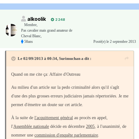
alkoolik
2 248
Membre
,
Pas cavalier mais grand amateur de
Cheval Blanc,
58ans
Posté(e)
le 2 septembre 2013
Le 02/09/2013 à 00:34, Surimuchan a dit :
Quand on me cite ça: Affaire d'Outreau
Au milieu d'un article sur la pedo criminalité alors qu'il s'agît
d'une des plus grosses erreurs judiciaires jamais répertoriées. Je me
permet d'émettre un doute sur cet article.
À la suite de
l'acquittement général
au procès en appel,
l'
Assemblée nationale
décide en décembre
2005
, à l'unanimité, de
nommer une
commission d'enquête parlementaire
.