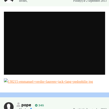
Invités
,
Posté(e)
le 2 septembre 2013
pope
345