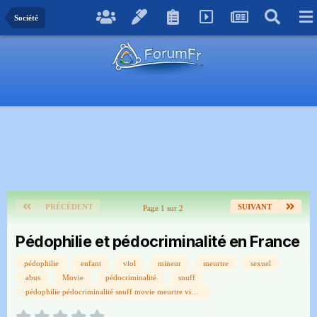
Société
PRÉCÉDENT
SUIVANT
Page 1 sur 2
Pédophilie et pédocriminalité en France
pédophilie
enfant
viol
mineur
meurtre
sexuel
abus
Movie
pédocriminalité
snuff
pédophilie pédocriminalité snuff movie meurtre viol enfant abus sexuel mineur