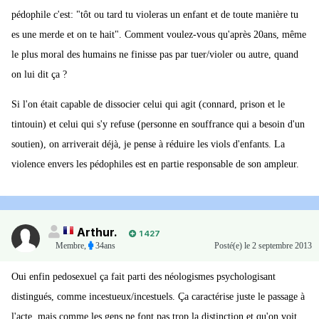
pédophile c'est: "tôt ou tard tu violeras un enfant et de toute manière tu
es une merde et on te hait". Comment voulez-vous qu'après 20ans, même
le plus moral des humains ne finisse pas par tuer/violer ou autre, quand
on lui dit ça ?
Si l'on était capable de dissocier celui qui agit (connard, prison et le
tintouin) et celui qui s'y refuse (personne en souffrance qui a besoin d'un
soutien), on arriverait déjà, je pense à réduire les viols d'enfants. La
violence envers les pédophiles est en partie responsable de son ampleur.
Arthur.
1 427
Membre
,
34ans
Posté(e)
le 2 septembre 2013
Oui enfin pedosexuel ça fait parti des néologismes psychologisant
distingués, comme incestueux/incestuels. Ça caractérise juste le passage à
l'acte, mais comme les gens ne font pas trop la distinction et qu'on voit