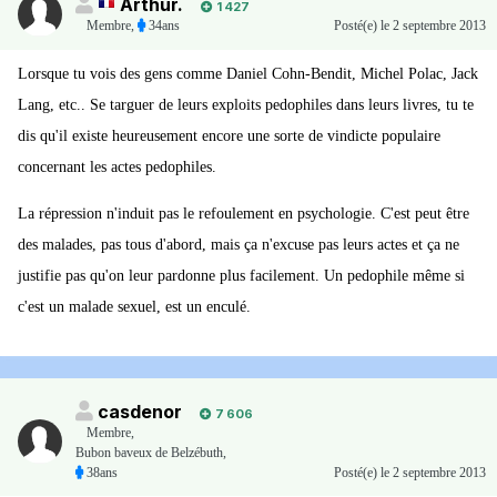
Arthur.
1 427
Membre
,
34ans
Posté(e)
le 2 septembre 2013
Lorsque tu vois des gens comme Daniel Cohn-Bendit, Michel Polac, Jack
Lang, etc.. Se targuer de leurs exploits pedophiles dans leurs livres, tu te
dis qu'il existe heureusement encore une sorte de vindicte populaire
concernant les actes pedophiles.
La répression n'induit pas le refoulement en psychologie. C'est peut être
des malades, pas tous d'abord, mais ça n'excuse pas leurs actes et ça ne
justifie pas qu'on leur pardonne plus facilement. Un pedophile même si
c'est un malade sexuel, est un enculé.
casdenor
7 606
Membre
,
Bubon baveux de Belzébuth,
38ans
Posté(e)
le 2 septembre 2013