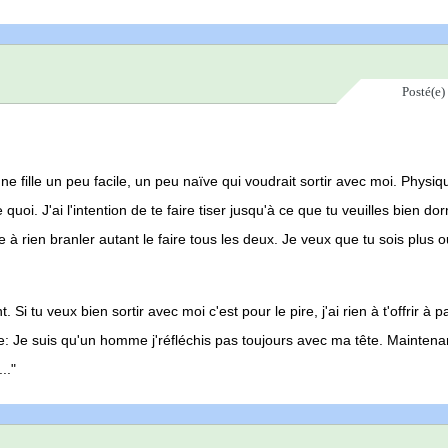
Posté(e)
ne fille un peu facile, un peu naïve qui voudrait sortir avec moi. Physi
uoi. J'ai l'intention de te faire tiser jusqu'à ce que tu veuilles bien do
te à rien branler autant le faire tous les deux. Je veux que tu sois plus
Si tu veux bien sortir avec moi c'est pour le pire, j'ai rien à t'offrir à p
te: Je suis qu'un homme j'réfléchis pas toujours avec ma tête. Maintenan
.."