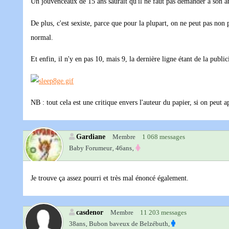
Un jouvenceaux de 15 ans saurait qu'il ne faut pas demander à son am
De plus, c'est sexiste, parce que pour la plupart, on ne peut pas no
normal.
Et enfin, il n'y en pas 10, mais 9, la dernière ligne étant de la publi
NB : tout cela est une critique envers l'auteur du papier, si on peut a
Gardiane
Membre
1 068 messages
Baby Forumeur‚
46ans‚
Je trouve ça assez pourri et très mal énoncé également.
casdenor
Membre
11 203 messages
38ans‚
Bubon baveux de Belzébuth,