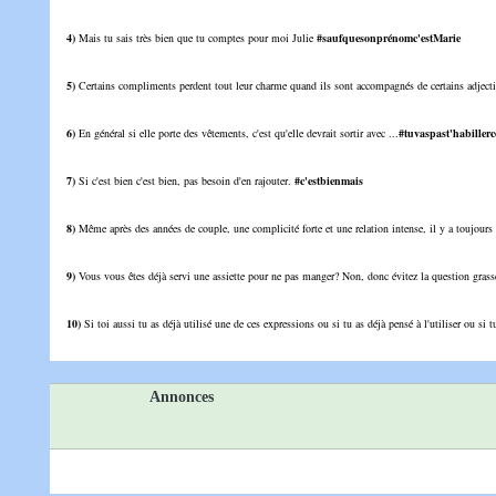
4)
Mais tu sais très bien que tu comptes pour moi Julie
#saufquesonprénomc'estMarie
5)
Certains compliments perdent tout leur charme quand ils sont accompagnés de certains adject
6)
En général si elle porte des vêtements, c'est qu'elle devrait sortir avec ...
#tuvaspast'habille
7)
Si c'est bien c'est bien, pas besoin d'en rajouter.
#c'estbienmais
8)
Même après des années de couple, une complicité forte et une relation intense, il y a toujours
9)
Vous vous êtes déjà servi une assiette pour ne pas manger? Non, donc évitez la question grasse 
10)
Si toi aussi tu as déjà utilisé une de ces expressions ou si tu as déjà pensé à l'utiliser ou si t
Annonces