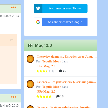
Se connecter avec Twitter
le 4 août 2013
Se connecter avec Google
FFr Mag' 2.0
Interview du mois... Entretien avec January,
Par
par Titenath
Tequila Moor
dans
FFr Mag' 2.0
45
Science... Les jeux sérieux (« serious games
Par
») par Jedino
Tequila Moor
dans
FFr Mag' 2.0
16
le 4 août 2013
Science... Système solaire et exploration