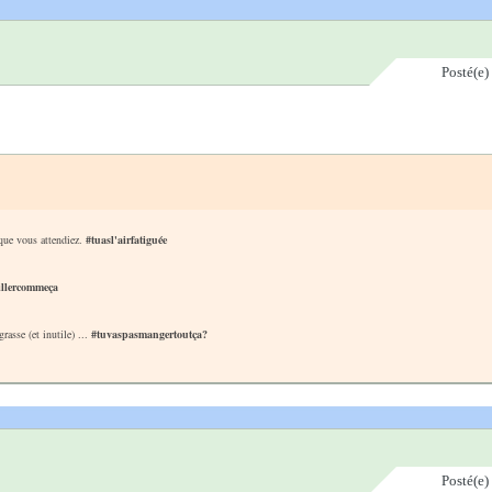
Posté(e)
 que vous attendiez.
#tuasl'airfatiguée
illercommeça
asse (et inutile) ...
#tuvaspasmangertoutça?
Posté(e)