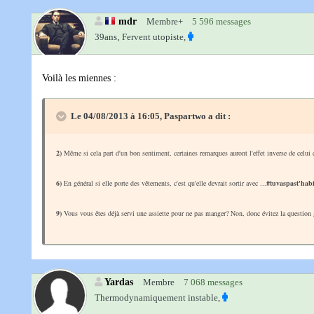
mdr
Membre+
5 596 messages
39ans‚
Fervent utopiste,
Voilà les miennes :
Le 04/08/2013 à 16:05, Paspartwo a dit :
2)
Même si cela part d'un bon sentiment, certaines remarques auront l'effet inverse de celui
6)
En général si elle porte des vêtements, c'est qu'elle devrait sortir avec ...
#tuvaspast'hab
9)
Vous vous êtes déjà servi une assiette pour ne pas manger? Non, donc évitez la question gr
Yardas
Membre
7 068 messages
Thermodynamiquement instable,