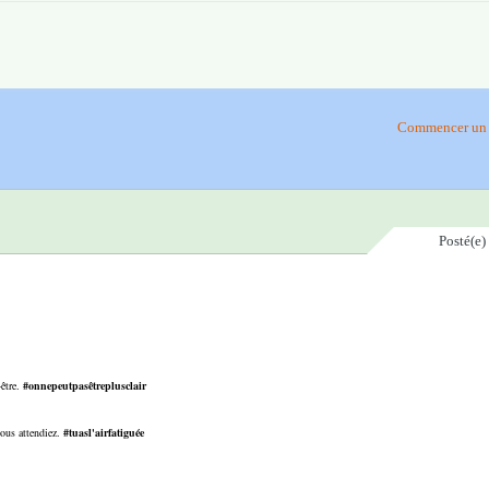
Commencer un 
Posté(e)
-être.
#onnepeutpasêtreplusclair
vous attendiez.
#tuasl'airfatiguée