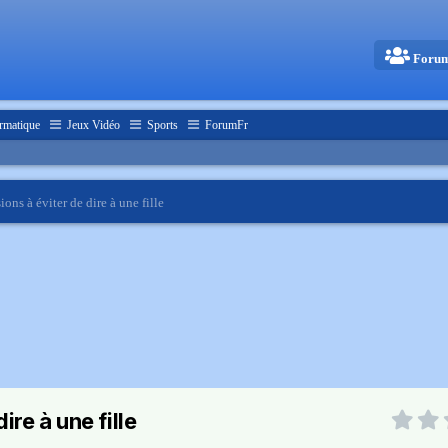
Foru
rmatique
Jeux Vidéo
Sports
ForumFr
ons à éviter de dire à une fille
ire à une fille