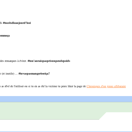
ifs
#tuesbelleaujourd'hui
rcommeça
 des remarques à éviter.
#tun'auraispasprisunpeudepoids
(et inutile) ...
#tuvaspasmangertoutça?
u as rêvé de l'utiliser ou si tu en as été la victime tu peux liker la page de
Chroniques d'un jeune célibataire