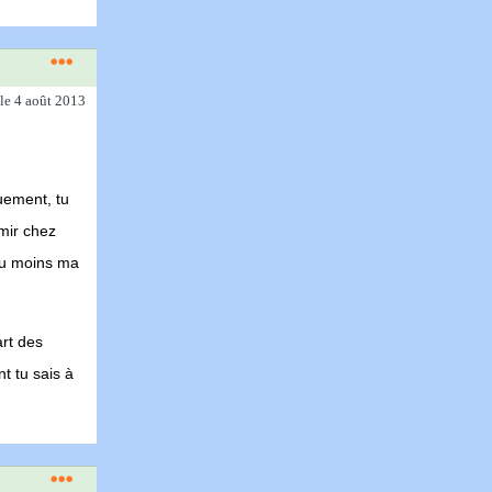
le 4 août 2013
quement, tu
rmir chez
 ou moins ma
art des
t tu sais à