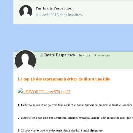
Par Invité Paspartwo,
le 4 août 2013
dans
Insolites
Invité Paspartwo
Invités
0 message
Le top 10 des expressions à éviter de dire à une fille
1)
Évitez toute remarque pouvant faire osciller sa bonne humeur du moment et troubler son bien
2)
Même si cela part d'un bon sentiment, certaines remarques auront l'effet inverse de celui que 
3)
Si vous voulez qu'elle le devienne, demandez-lui.
#tuasl'airénervée