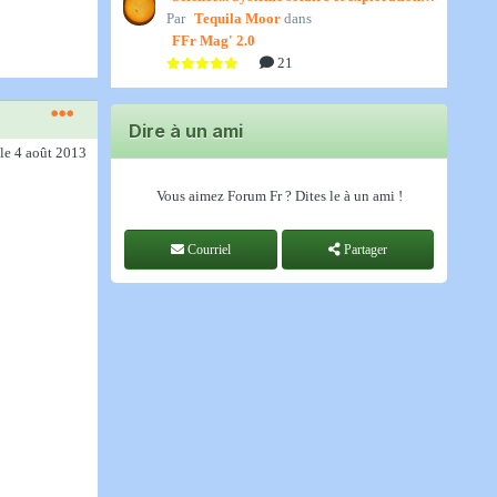
Par
spatiale, par Jedino
Tequila Moor
dans
FFr Mag' 2.0
21
Dire à un ami
le 4 août 2013
Vous aimez Forum Fr ? Dites le à un ami !
Courriel
Partager