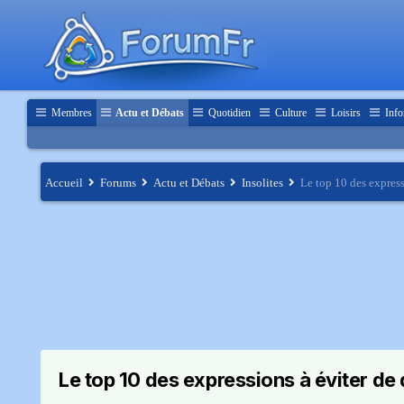
Membres
Actu et Débats
Quotidien
Culture
Loisirs
Info
Accueil
Forums
Actu et Débats
Insolites
Le top 10 des expressi
Le top 10 des expressions à éviter de d