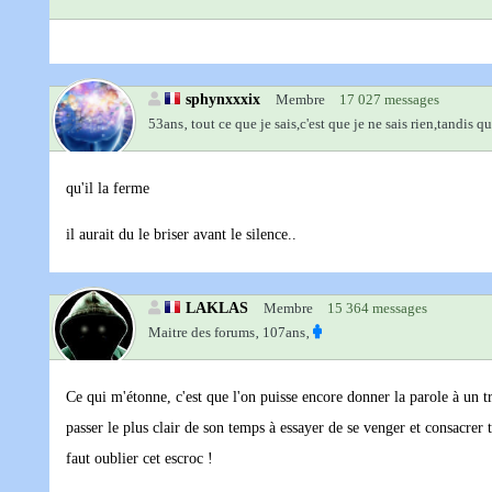
sphynxxxix
Membre
17 027 messages
53ans‚
tout ce que je sais,c'est que je ne sais rien,tandis q
qu'il la ferme
il aurait du le briser avant le silence..
LAKLAS
Membre
15 364 messages
Maitre des forums‚
107ans‚
Ce qui m'étonne, c'est que l'on puisse encore donner la parole à un tr
passer le plus clair de son temps à essayer de se venger et consacrer t
faut oublier cet escroc !