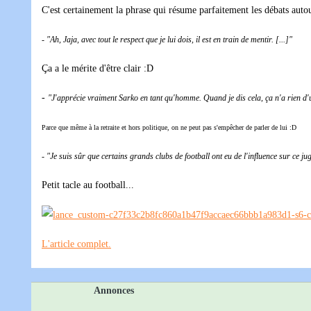
C'est certainement la phrase qui résume parfaitement les débats auto
-
"Ah, Jaja, avec tout le respect que je lui dois, il est en train de mentir. [...]"
Ça a le mérite d'être clair :D
-
"J'apprécie vraiment Sarko en tant qu'homme. Quand je dis cela, ça n'a rien d'un
Parce que même à la retraite et hors politique, on ne peut pas s'empêcher de parler de lui :D
-
"Je suis sûr que certains grands clubs de football ont eu de l'influence sur ce jug
Petit tacle au football...
L'article complet.
Annonces