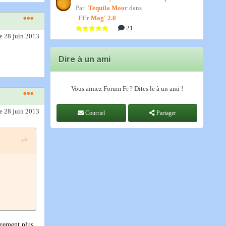
Par
spatiale, par Jedino
Tequila Moor
dans
FFr Mag' 2.0
21
le 28 juin 2013
Dire à un ami
Vous aimez Forum Fr ? Dites le à un ami !
le 28 juin 2013
Courriel
Partager
ûrement plus