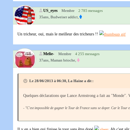
US_eyes
Membre
2 785 messages
35ans‚
Budweiser addict,
Un tricheur, oui, mais le meilleur des tricheurs !!
Melie-
Membre
4 255 messages
37ans‚
Maman brioche,
Le 28/06/2013 à 06:30, La Haine a dit :
Quelques déclarations que Lance Armstrong a fait au "Monde". Vo
-
"C'est impossible de gagner le Tour de France sans se doper. Car le Tour e
Il y en a bien qui finisse le tour sans être dopé
Ah c'est sûr