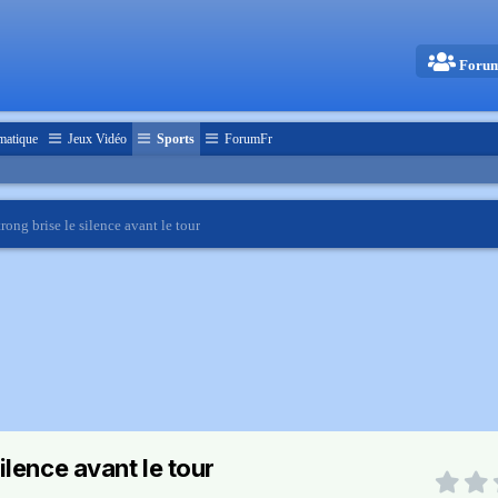
Foru
matique
Jeux Vidéo
Sports
ForumFr
ong brise le silence avant le tour
ilence avant le tour