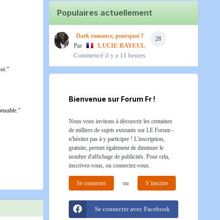
Populaires actuellement
Dark romance, pourquoi ?
28
Par
LUCIE BAYEUL
Commencé
il y a 11 heures
oi."
Bienvenue sur Forum Fr !
onsable."
Nous vous invitons à découvrir les centaines
de milliers de sujets existants sur LE Forum -
n'hésitez pas à y participer ! L'inscription,
gratuite, permet également de diminuer le
nombre d'affichage de publicités. Pour cela,
inscrivez-vous, ou connectez-vous.
Se connecter
ou
S’inscrire
Se connecter avec Facebook