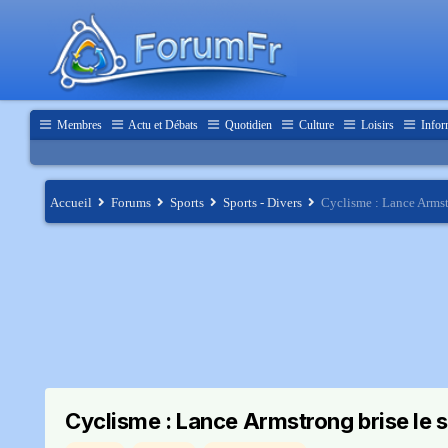
Membres
Actu et Débats
Quotidien
Culture
Loisirs
Infor
Accueil
Forums
Sports
Sports - Divers
Cyclisme : Lance Armstr
Cyclisme : Lance Armstrong brise le s