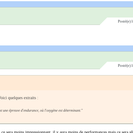
Posté(e)
Posté(e)
ici quelques extraits :
st une épreuve d'endurance, où l'oxygène est déterminant."
, ce sera moins impressionnant, il y aura moins de performances mais ce sera s