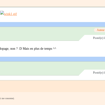
e
Auteur
Posté(e)
ns dopage, non ? :D Mais en plus de temps ^^
Posté(e)
ui me concerne).