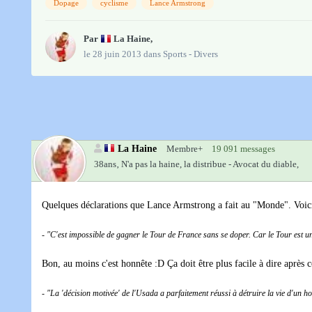
Dopage
cyclisme
Lance Armstrong
Par
La Haine
,
le 28 juin 2013
dans
Sports - Divers
La Haine
Membre+
19 091 messages
38ans‚
N'a pas la haine, la distribue - Avocat du diable,
Quelques déclarations que Lance Armstrong a fait au "Monde". Voici 
-
"C'est impossible de gagner le Tour de France sans se doper. Car le Tour est u
Bon, au moins c'est honnête :D Ça doit être plus facile à dire après 
-
"La 'décision motivée' de l'Usada a parfaitement réussi à détruire la vie d'un h