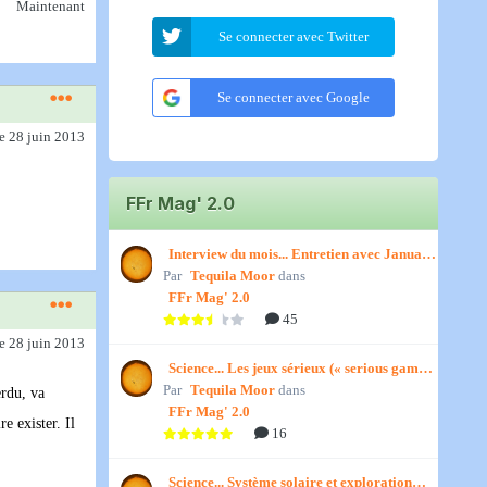
Maintenant
Se connecter avec Twitter
Se connecter avec Google
le 28 juin 2013
FFr Mag' 2.0
Interview du mois... Entretien avec January,
Par
par Titenath
Tequila Moor
dans
FFr Mag' 2.0
45
le 28 juin 2013
Science... Les jeux sérieux (« serious games
Par
») par Jedino
Tequila Moor
dans
erdu, va
FFr Mag' 2.0
e exister. Il
16
Science... Système solaire et exploration