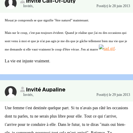
Invité Call-Of-Duty
Invités
,
Posté(e)
le 28 juin 2013
Mouai je comprends se que signifie "être naturel" maintenant.
Mais sur le coup, c'est pas toujours évident. Quand je réalise que j'ai eu des occasions qui
sont venu à moi et que je n'ai pas agis je me dis que je gâche tellement bien ma vie que je
.
me demande si elle vaut vraiment le coup d'être vécue. J'en ai marre
La vie est injuste vraiment.
Invité Aupaline
Invités
,
Posté(e)
le 29 juin 2013
Une femme t'est destinée quelque part. Si tu n'avais pas râté les occasions
dont tu parles, tu ne serais plus libre pour elle. Tout ce qui t'arrive,
t'arrive pour te conduire à elle. Dans le futur, tu te diras "mais oui bien-
sûr, je comprends pourquoi tout cela m'est arrivé". Patience. Tu