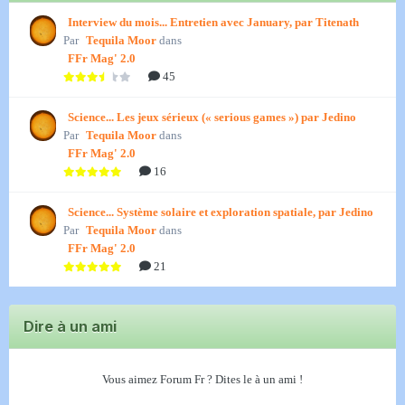
Interview du mois... Entretien avec January, par Titenath
Par
Tequila Moor
dans
FFr Mag' 2.0
45
Science... Les jeux sérieux (« serious games ») par Jedino
Par
Tequila Moor
dans
FFr Mag' 2.0
16
Science... Système solaire et exploration spatiale, par Jedino
Par
Tequila Moor
dans
FFr Mag' 2.0
21
Dire à un ami
Vous aimez Forum Fr ? Dites le à un ami !