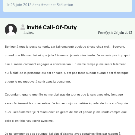
le 28 juin 2013
dans
Amour et Séduction
Invité Call-Of-Duty
Invités
,
Posté(e)
le 28 juin 2013
Bonjour à tous je poste ce topic, car j'ai remarqué quelque chose chez moi... Souvent,
quand une fille me plait et que je la fréquente, je suis ultra timide. Je ne sais pas trop quoi
dire ni même comment engager la conversation. En même temps je me sents tellement
nul à côté de la personne qui est en face. C'est pas facile surtout quand c'est réciproque
et que je me retrouve à sortir avec la personne.
Cependant, quand une fille ne me plait pas du tout et que je suis avec elle, j'engage
assez facilement la conversation. Je trouve toujours matière à parler de tous et n'importe
quoi. Généralement je "FreindZone" ce genre de fille et parfois je me rends compte que
celle-ci en faite veut sortir avec moi.
Je ne comprends pas pourquoi j'ai plus d'aisance avec certaines filles par rapport à