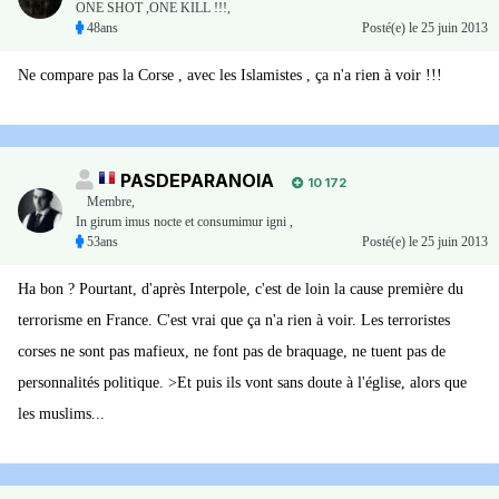
ONE SHOT ,ONE KILL !!!,
48ans
Posté(e)
le 25 juin 2013
Ne compare pas la Corse , avec les Islamistes , ça n'a rien à voir !!!
PASDEPARANOIA
10 172
Membre
,
In girum imus nocte et consumimur igni ,
53ans
Posté(e)
le 25 juin 2013
Ha bon ? Pourtant, d'après Interpole, c'est de loin la cause première du
terrorisme en France. C'est vrai que ça n'a rien à voir. Les terroristes
corses ne sont pas mafieux, ne font pas de braquage, ne tuent pas de
personnalités politique. >Et puis ils vont sans doute à l'église, alors que
les muslims...