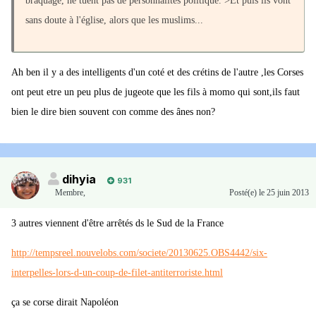
braquage, ne tuent pas de personnalités politique. >Et puis ils vont
sans doute à l'église, alors que les muslims...
Ah ben il y a des intelligents d'un coté et des crétins de l'autre ,les Corses
ont peut etre un peu plus de jugeote que les fils à momo qui sont,ils faut
bien le dire bien souvent con comme des ânes non?
dihyia
931
Membre
,
Posté(e)
le 25 juin 2013
3 autres viennent d'être arrêtés ds le Sud de la France
http://tempsreel.nouvelobs.com/societe/20130625.OBS4442/six-
interpelles-lors-d-un-coup-de-filet-antiterroriste.html
ça se corse dirait Napoléon