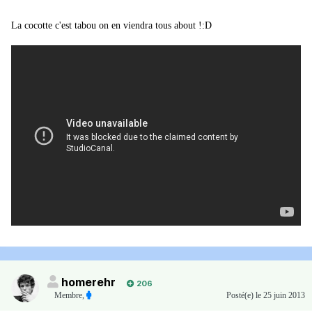
La cocotte c'est tabou on en viendra tous about !:D
homerehr
206
Membre
,
Posté(e)
le 25 juin 2013