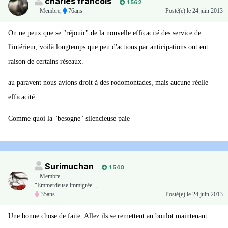
charles francois
1 562
Membre
,
76ans
Posté(e)
le 24 juin 2013
On ne peux que se "réjouir" de la nouvelle efficacité des service de
l'intérieur, voilà longtemps que peu d'actions par anticipations ont eut
raison de certains réseaux.
au paravent nous avions droit à des rodomontades, mais aucune réelle
efficacité.
Comme quoi la "besogne" silencieuse paie
Surimuchan
1 540
Membre
,
"Emmerdeuse immigrée" ,
35ans
Posté(e)
le 24 juin 2013
Une bonne chose de faite. Allez ils se remettent au boulot maintenant.