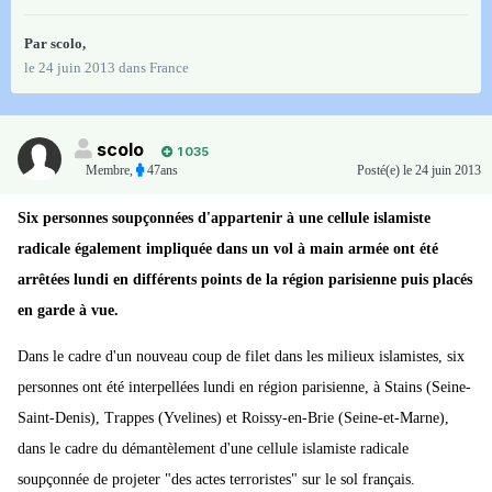
Par
scolo
,
le 24 juin 2013
dans
France
scolo
1 035
Membre
,
47ans
Posté(e)
le 24 juin 2013
Six personnes soupçonnées d'appartenir à une cellule islamiste
radicale également impliquée dans un vol à main armée ont été
arrêtées lundi en différents points de la région parisienne puis placés
en garde à vue.
Dans le cadre d'un nouveau coup de filet dans les milieux islamistes, six
personnes ont été interpellées lundi en région parisienne, à Stains (Seine-
Saint-Denis), Trappes (Yvelines) et Roissy-en-Brie (Seine-et-Marne),
dans le cadre du démantèlement d'une cellule islamiste radicale
soupçonnée de projeter "des actes terroristes" sur le sol français.