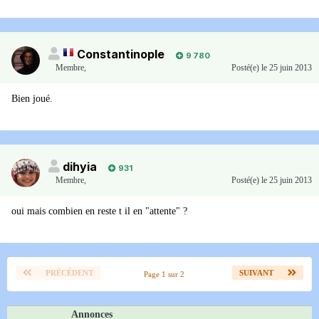
Constantinople
9 780
Membre
,
Posté(e)
le 25 juin 2013
Bien joué.
dihyia
931
Membre
,
Posté(e)
le 25 juin 2013
oui mais combien en reste t il en "attente" ?
PRÉCÉDENT
SUIVANT
Page 1 sur 2
Annonces