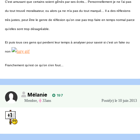
C'est amusant que certains soient gênés par ses écrits... Personnellement je ne l'ai pas
du tout trouvé moralisateur, ou alors ça ne m'a pas du tout marqué... Il a des réflexions
très justes, peut être le genre de réflexion qu'on ose pas trop faire en temps normal parce
qu'elles sont trop désagréable.
Et puis tous ces gens qui perdent leur temps à analyser pour savoir si c'est un fake ou
non
Franchement qu'est ce qu'on s'en fout...
Mélanie
197
Membre
,
33ans
Posté(e)
le 10 juin 2013