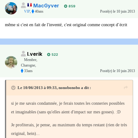
MacGyver
859
VIP
,
40ans
Posté(e)
le 10 juin 2013
même si c'est en fait de l'inventé, c'est original comme concept d’écrit
I.verik
522
Membre
,
Charogne,
33ans
Posté(e)
le 10 juin 2013
Le 10/06/2013 à 09:33, nonobonobo a dit :
si je me savais condamnée, je ferais toutes les conneries possibles
et imaginables (sans qu'elles aient d'impact sur mes gosses). :D
Je profiterais, je pense, au maximum du temps restant (rien de très
original, hein)...