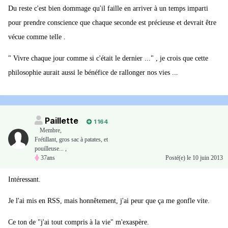
Du reste c'est bien dommage qu'il faille en arriver à un temps imparti
pour prendre conscience que chaque seconde est précieuse et devrait être
vécue comme telle .
" Vivre chaque jour comme si c'était le dernier ..." , je crois que cette
philosophie aurait aussi le bénéfice de rallonger nos vies ...
Paillette
1 164
Membre
,
Frétillant, gros sac à patates, et
pouilleuse... ,
37ans
Posté(e)
le 10 juin 2013
Intéressant.
Je l'ai mis en RSS, mais honnêtement, j'ai peur que ça me gonfle vite.
Ce ton de "j'ai tout compris à la vie" m'exaspère.