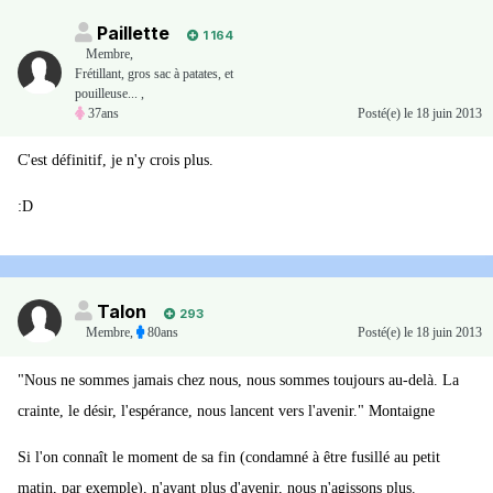
Paillette
1 164
Membre
,
Frétillant, gros sac à patates, et
pouilleuse... ,
37ans
Posté(e)
le 18 juin 2013
C'est définitif, je n'y crois plus.
:D
Talon
293
Membre
,
80ans
Posté(e)
le 18 juin 2013
"Nous ne sommes jamais chez nous, nous sommes toujours au-delà. La
crainte, le désir, l'espérance, nous lancent vers l'avenir." Montaigne
Si l'on connaît le moment de sa fin (condamné à être fusillé au petit
matin, par exemple), n'ayant plus d'avenir, nous n'agissons plus.