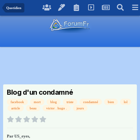
Quotidien
Blog d'un condamné
facebook
mort
blog
triste
condamné
bien
lol
article
beau
victor . hugo .
jours
Par
US_eyes
,