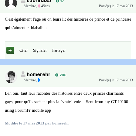
sabrina35
17
Membre
,
45ans
Posté(e)
le 17 mai 2013
C'est également l'age où on leurs lit des histoires de prince et de princesse
qui s'aiment et blabalbla...
Citer
Signaler
Partager
homerehr
206
Membre
,
Posté(e)
le 17 mai 2013
Bah oui, faut leur raconter des histoires entre deux princes charmants
gays, pour qu'ils sachent plus la "vraie" voie... Sent from my GT-I9100
using ForumFr mobile app
Modifié
le 17 mai 2013
par homerehr