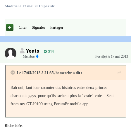
Modifié
le 17 mai 2013
par sfc
Citer
Signaler
Partager
Yeats
314
Membre
,
Posté(e)
le 17 mai 2013
Le 17/05/2013 à 21:35, homerehr a dit :
Bah oui, faut leur raconter des histoires entre deux princes
charmants gays, pour qu'ils sachent plus la "vraie" voie... Sent
from my GT-I9100 using ForumFr mobile app
Riche idée.