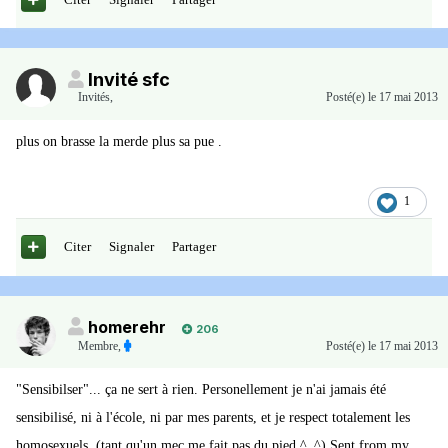
Invité sfc
Invités
,
Posté(e)
le 17 mai 2013
plus on brasse la merde plus sa pue .
1
Citer
Signaler
Partager
homerehr
206
Membre
,
Posté(e)
le 17 mai 2013
"Sensibilser"... ça ne sert à rien. Personellement je n'ai jamais été
sensibilisé, ni à l'école, ni par mes parents, et je respect totalement les
homosexuels. (tant qu'un mec me fait pas du pied ^_^) Sent from my