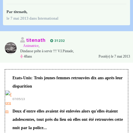
Par
titenath
,
le 7 mai 2013
dans
International
titenath
31 232
Animatrice
,
Dindasse prête à servir !!! V.I.Pintade,
48ans
Posté(e)
le 7 mai 2013
Etats-Unis: Trois jeunes femmes retrouvées dix ans après leur
disparition
07/05/13
Deux d'entre elles avaient été enlevées alors qu'elles étaient
adolescentes, tout près du lieu où elles ont été retrouvées cette
nuit par la police...