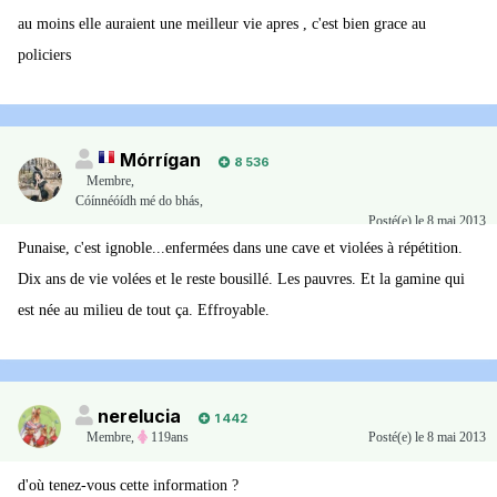
au moins elle auraient une meilleur vie apres , c'est bien grace au
policiers
Mórrígan
8 536
Membre
,
Cóínnéóídh mé do bhás,
Posté(e)
le 8 mai 2013
Punaise, c'est ignoble...enfermées dans une cave et violées à répétition.
Dix ans de vie volées et le reste bousillé. Les pauvres. Et la gamine qui
est née au milieu de tout ça. Effroyable.
nerelucia
1 442
Membre
,
119ans
Posté(e)
le 8 mai 2013
d'où tenez-vous cette information ?