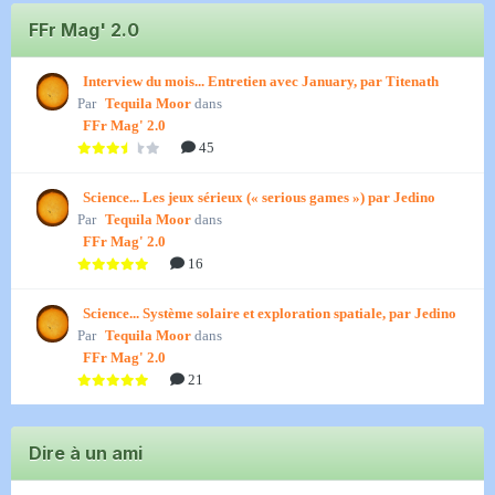
FFr Mag' 2.0
Interview du mois... Entretien avec January, par Titenath
Par
Tequila Moor
dans
FFr Mag' 2.0
45
Science... Les jeux sérieux (« serious games ») par Jedino
Par
Tequila Moor
dans
FFr Mag' 2.0
16
Science... Système solaire et exploration spatiale, par Jedino
Par
Tequila Moor
dans
FFr Mag' 2.0
21
Dire à un ami