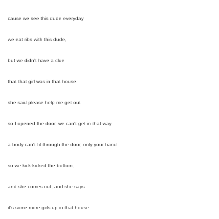
cause we see this dude everyday
we eat ribs with this dude,
but we didn't have a clue
that that girl was in that house,
she said please help me get out
so I opened the door, we can't get in that way
a body can't fit through the door, only your hand
so we kick-kicked the bottom,
and she comes out, and she says
it's some more girls up in that house