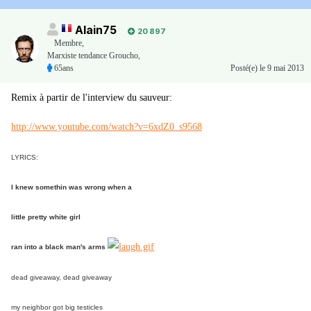
Alain75
20 897
Membre
,
Marxiste tendance Groucho,
65ans
Posté(e)
le 9 mai 2013
Remix à partir de l'interview du sauveur:
http://www.youtube.com/watch?v=6xdZ0_s9568
LYRICS:
I knew somethin was wrong when a
little pretty white girl
ran into a black man's arms
dead giveaway, dead giveaway
my neighbor got big testicles