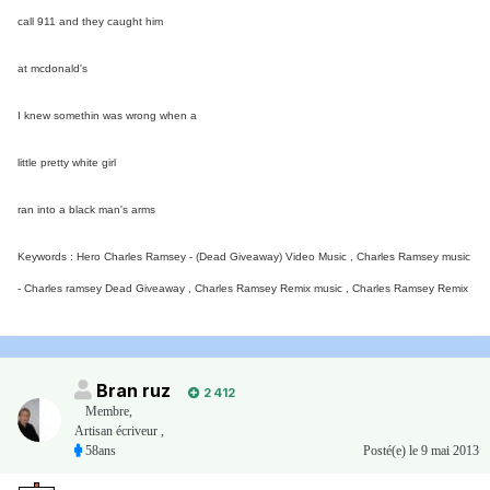
call 911 and they caught him
at mcdonald's
I knew somethin was wrong when a
little pretty white girl
ran into a black man's arms
Keywords : Hero Charles Ramsey - (Dead Giveaway) Video Music , Charles Ramsey music
- Charles ramsey Dead Giveaway , Charles Ramsey Remix music , Charles Ramsey Remix
Bran ruz
2 412
Membre
,
Artisan écriveur ,
58ans
Posté(e)
le 9 mai 2013