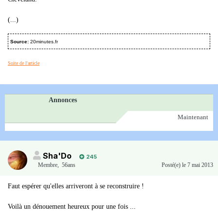
(...)
Source:
20minutes.fr
Suite de l'article
Annonces
Maintenant
Sha'Do
245
Membre
,
56ans
Posté(e)
le 7 mai 2013
Faut espérer qu'elles arriveront à se reconstruire !
Voilà un dénouement heureux pour une fois ...