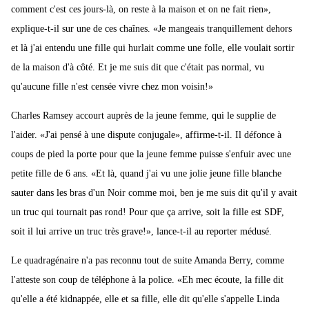
comment c'est ces jours-là, on reste à la maison et on ne fait rien»,
explique-t-il sur une de ces chaînes. «Je mangeais tranquillement dehors
et là j'ai entendu une fille qui hurlait comme une folle, elle voulait sortir
de la maison d'à côté. Et je me suis dit que c'était pas normal, vu
qu'aucune fille n'est censée vivre chez mon voisin!»
Charles Ramsey accourt auprès de la jeune femme, qui le supplie de
l'aider. «J'ai pensé à une dispute conjugale», affirme-t-il. Il défonce à
coups de pied la porte pour que la jeune femme puisse s'enfuir avec une
petite fille de 6 ans. «Et là, quand j'ai vu une jolie jeune fille blanche
sauter dans les bras d'un Noir comme moi, ben je me suis dit qu'il y avait
un truc qui tournait pas rond! Pour que ça arrive, soit la fille est SDF,
soit il lui arrive un truc très grave!», lance-t-il au reporter médusé.
Le quadragénaire n'a pas reconnu tout de suite Amanda Berry, comme
l'atteste son coup de téléphone à la police. «Eh mec écoute, la fille dit
qu'elle a été kidnappée, elle et sa fille, elle dit qu'elle s'appelle Linda