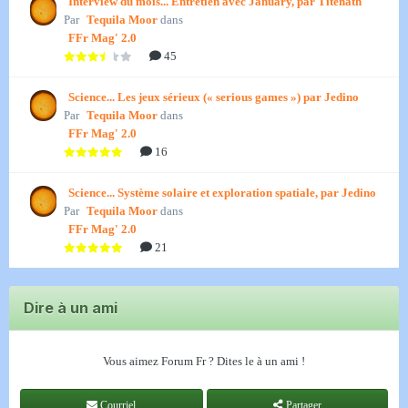
Interview du mois... Entretien avec January, par Titenath
Par
Tequila Moor
dans
FFr Mag' 2.0
45
Science... Les jeux sérieux (« serious games ») par Jedino
Par
Tequila Moor
dans
FFr Mag' 2.0
16
Science... Système solaire et exploration spatiale, par Jedino
Par
Tequila Moor
dans
FFr Mag' 2.0
21
Dire à un ami
Vous aimez Forum Fr ? Dites le à un ami !
Courriel
Partager