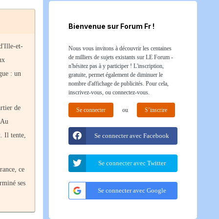
Bienvenue sur Forum Fr !
'Ille-et-
Nous vous invitons à découvrir les centaines
de milliers de sujets existants sur LE Forum -
ux
n'hésitez pas à y participer ! L'inscription,
gue : un
gratuite, permet également de diminuer le
nombre d'affichage de publicités. Pour cela,
inscrivez-vous, ou connectez-vous.
rtier de
Se connecter
ou
S’inscrire
. Au
 Il tente,
Se connecter avec Facebook
Se connecter avec Twitter
France, ce
erminé ses
Se connecter avec Google