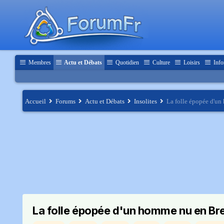
Membres
Actu et Débats
Quotidien
Culture
Loisirs
Info
Accueil
Forums
Actu et Débats
Insolites
La folle épopée d'u
La folle épopée d'un homme nu en Br