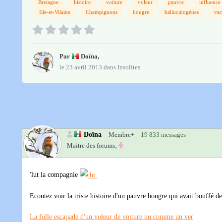
Bretagne
histoire
voiture
voleur
pauvre
influence
Ille-et-Vilaine
Champignons
bougre
hallucinogènes
vac
Par
Doïna
,
le 23 avril 2013
dans
Insolites
Doïna
Membre+
19 833 messages
Maitre des forums‚
'lut la compagnie
Ecoutez voir la triste histoire d'un pauvre bougre qui avait bouffé 
La folle escapade d'un voleur de voiture nu comme un ver