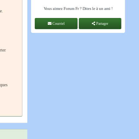
Vous aimez Forum Fr ? Dites le à un ami !
e.
Courriel
Partager
rter
lques