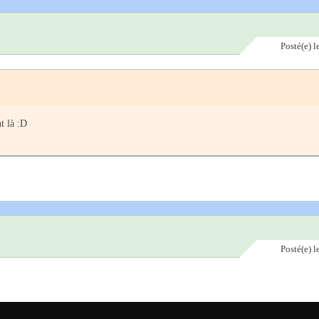
Posté(e)
l
t là :D
Posté(e)
l