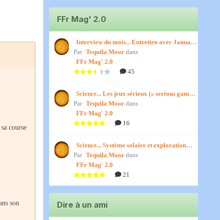
FFr Mag' 2.0
Interview du mois... Entretien avec January,
Par
par Titenath
Tequila Moor
dans
FFr Mag' 2.0
45
Science... Les jeux sérieux (« serious games
Par
») par Jedino
Tequila Moor
dans
FFr Mag' 2.0
16
 sa course
Science... Système solaire et exploration
Par
spatiale, par Jedino
Tequila Moor
dans
FFr Mag' 2.0
21
ans son
Dire à un ami