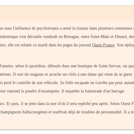
ées sous l'influence de psychotropes a semé la zizanie dans plusieurs communes d
cambolesque s'est déroulée vendredi en Bretagne, entre Saint-Malo et Dinard, de
ties, elle est relatée ce mardi dans les pages du journal
Ouest-France
. Son épilo
nnées, selon le quotidien, déboule dans une boutique de Saint-Servan, un qua
érents. Il sort du magasin et arrache ses clefs à une dame qui vient de se garer
is perd le contrôle de son véhicule. Sa folle escapade ne s'arrête pas pour autant.
oleur reprend la poudre d'escampette. Il enjambe la balustrade d'un barrage.
s. Et puis, il se jette dans la mer d'où il sera repêché peu après. Selon Ouest 
hampignons hallucinogènes et souffrait déjà de troubles de personnalité. Il a t