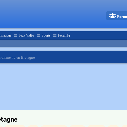
Foru
rmatique
Jeux Vidéo
Sports
ForumFr
n homme nu en Bretagne
etagne