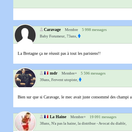
Caravage
Membre
5 998 messages
Baby Forumeur‚
73ans‚
La Bretagne ça ne réussit pas à tout les parisiens!!
mdr
Membre+
5 596 messages
39ans‚
Fervent utopiste,
Bien sur que si Caravage, le mec avait juste consommé des champi alor
La Haine
Membre+
19 091 messages
38ans‚
N'a pas la haine, la distribue - Avocat du diable,