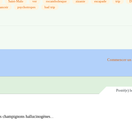
Saint-Malo
ver
rocambolesque
zizanie
escapade
trip
D
anceir
psychotropes
bad trip
Commencer un 
Posté(e)
l
des champignons hallucinogènes...