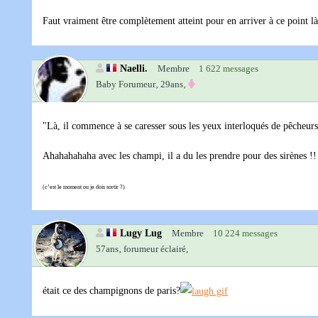
Faut vraiment être complètement atteint pour en arriver à ce point l
Naelli.
Membre
1 622 messages
Baby Forumeur‚
29ans‚
"Là, il commence à se caresser sous les yeux interloqués de pêcheurs
Ahahahahaha avec les champi, il a du les prendre pour des sirènes !!
(c’est le moment ou je dois sortir ?)
Lugy Lug
Membre
10 224 messages
57ans‚
forumeur éclairé,
était ce des champignons de paris?