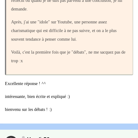
réfléchi ou quand je ne suis pas parvenu à une conclusion, je lui
demande.
Après, j'ai une "idole" sur Youtube, une personne assez
charismatique qui est difficile à ne pas suivre, et on a le plus
souvent tendance à penser comme lui.
Voilà, c'est la première fois que je "débats", ne me sacquez pas de
trop :x
Excellente réponse ! ^^
intéressante, bien écrite et expliqué :)
bienvenu sur les débats ! :)