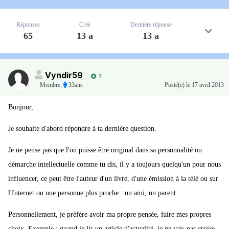
Réponses
Créé
Dernière réponse
65
13 a
13 a
Vyndir59
1
Membre
,
33ans
Posté(e)
le 17 avril 2013
Bonjour,
Je souhaite d'abord répondre à ta dernière question.
Je ne pense pas que l'on puisse être original dans sa personnalité ou
démarche intellectuelle comme tu dis, il y a toujours quelqu'un pour nous
influencer, ce peut être l'auteur d'un livre, d'une émission à la télé ou sur
l'Internet ou une personne plus proche : un ami, un parent...
Personnellement, je préfère avoir ma propre pensée, faire mes propres
choix. Exemple : quand je lis un article d'actualité, je ne vais pas croire