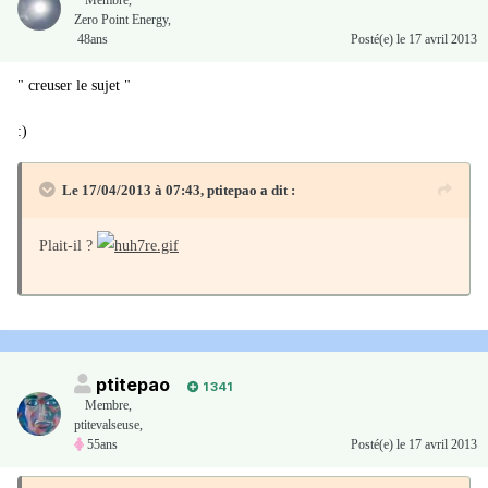
Zero Point Energy,
48ans
Posté(e)
le 17 avril 2013
" creuser le sujet "
:)
Le 17/04/2013 à 07:43, ptitepao a dit :
Plait-il ?
ptitepao
1 341
Membre
,
ptitevalseuse,
55ans
Posté(e)
le 17 avril 2013