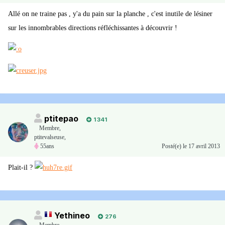
Allé on ne traine pas , y'a du pain sur la planche , c'est inutile de lésiner
sur les innombrables directions réfléchissantes à découvrir !
ptitepao
1 341
Membre
,
ptitevalseuse,
55ans
Posté(e)
le 17 avril 2013
Plait-il ?
Yethineo
276
Membre
,