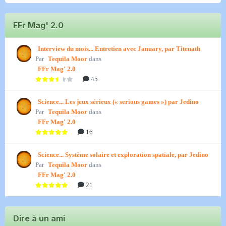
FFr Mag' 2.0
Interview du mois... Entretien avec January, par Titenath
Par
Tequila Moor
dans
FFr Mag' 2.0
45
Science... Les jeux sérieux (« serious games ») par Jedino
Par
Tequila Moor
dans
FFr Mag' 2.0
16
Science... Système solaire et exploration spatiale, par Jedino
Par
Tequila Moor
dans
FFr Mag' 2.0
21
Dire à un ami