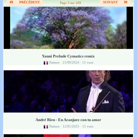
PRÉCÉDENT
SUIVANT
Page 3 sur 109
Yanni Prelude Cymatics remix
Natture
· 21/09/2024 · 11 vues
André Rieu - En Aranjuez con tu amor
Natture
· 12/01/2025 · 11 vues