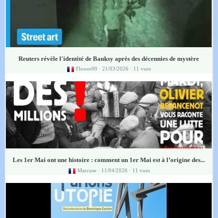
Reuters révèle l'identité de Banksy après des décennies de mystère
Flower00
· 21/03/2026 · 11 vues
Les 1er Mai ont une histoire : comment un 1er Mai est à l’origine des...
Marcuse
· 11/04/2026 · 11 vues