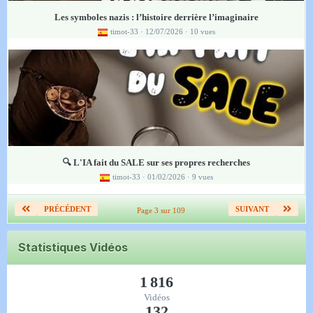
Les symboles nazis : l’histoire derrière l’imaginaire
timot-33
· 12/07/2026 · 10 vues
🔍 L'IA fait du SALE sur ses propres recherches
timot-33
· 01/02/2026 · 9 vues
PRÉCÉDENT
SUIVANT
Page 3 sur 109
Statistiques Vidéos
1 816
Vidéos
132