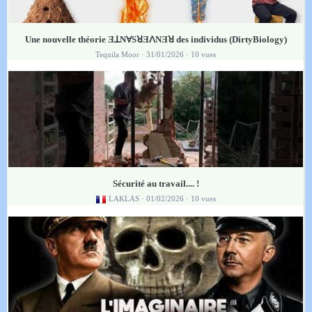
Une nouvelle théorie ƎꓕNⱯSꓤƎꓥNƎꓤ des individus (DirtyBiology)
Tequila Moor
· 31/01/2026 · 10 vues
Sécurité au travail.... !
LAKLAS
· 01/02/2026 · 10 vues