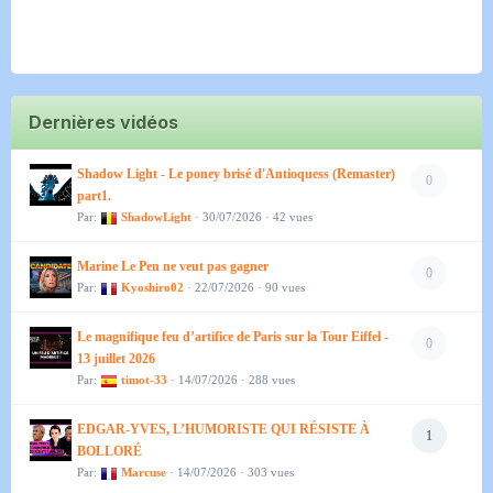
Dernières vidéos
Shadow Light - Le poney brisé d'Antioquess (Remaster)
0
part1.
Par:
ShadowLight
· 30/07/2026 · 42 vues
Marine Le Pen ne veut pas gagner
0
Par:
Kyoshiro02
· 22/07/2026 · 90 vues
Le magnifique feu d’artifice de Paris sur la Tour Eiffel -
0
13 juillet 2026
Par:
timot-33
· 14/07/2026 · 288 vues
EDGAR-YVES, L’HUMORISTE QUI RÉSISTE À
1
BOLLORÉ
Par:
Marcuse
· 14/07/2026 · 303 vues