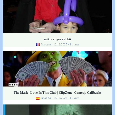
miki - roger rabbit
Marcuse
· 12/12/2025 · 11 vues
The Mask | Love In This Club | ClipZone: Comedy Callbacks
timot-33
· 15/12/2025 · 11 vues