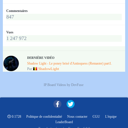
Commentaires
847
Vues
1 247 972
DERNIÈRE VIDÉO
Shadow Light - Le poney brisé d'Antioquess (Remaster) part1.
Par
ShadowLight
IP.Board Videos by DevFuse
0.1728
Politique de confidentialité
Nous contacter
CGU
L'équipe
LeaderBoard