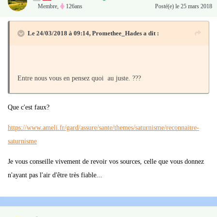
Membre
,
126ans
Posté(e)
le 25 mars 2018
https://www.pressesante.com/metaux-lourds-tests-coeur-net/
Le 24/03/2018 à 09:14,
Promethee_Hades
a dit :
http://www.tetart.com/les-metaux-lourds-les-risques-s’en-
debarrasser/
Entre nous vous en pensez quoi au juste. ???
Que c'est faux?
https://www.ameli.fr/gard/assure/sante/themes/saturnisme/reconnaitre-
saturnisme
Je vous conseille vivement de revoir vos sources, celle que vous donnez
n'ayant pas l'air d'être très fiable...