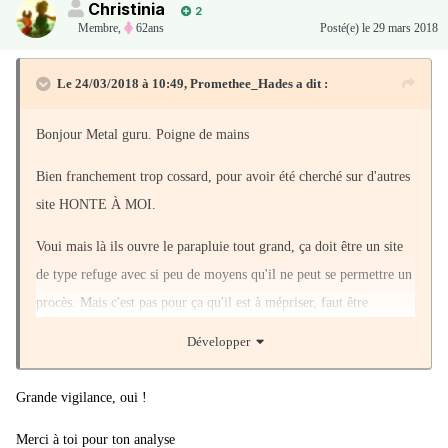
Christinia
2
Membre
,
62ans
Posté(e)
le 29 mars 2018
Le 24/03/2018 à 10:49,
Promethee_Hades
a dit :
Bonjour Metal guru. Poigne de mains
Bien franchement trop cossard, pour avoir été cherché sur d'autres
site HONTE À MOI.
Voui mais là ils ouvre le parapluie tout grand, ça doit être un site
de type refuge avec si peu de moyens qu'il ne peut se permettre un
procès. Mais c'est pas pour ça qu'il est à mépriser, faut être
vigilant. Mais même sur les grand médias faut aussi être vigilant
Développer
par ce que comme bourrage de mou
Grande vigilance, oui !
Merci à toi pour ton analyse