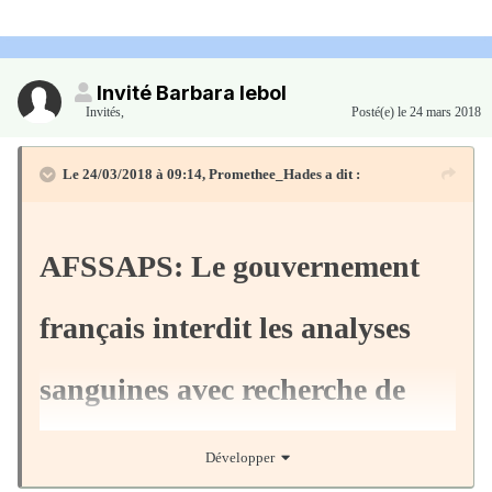
Invité Barbara lebol
Invités
,
Posté(e)
le 24 mars 2018
Le 24/03/2018 à 09:14,
Promethee_Hades
a dit :
AFSSAPS: Le gouvernement
français interdit les analyses
sanguines avec recherche de
métaux lourds ou légers dans le
Développer