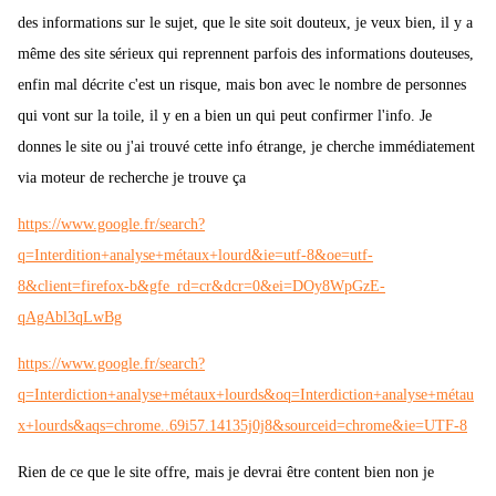
des informations sur le sujet, que le site soit douteux, je veux bien, il y a
même des site sérieux qui reprennent parfois des informations douteuses,
enfin mal décrite c'est un risque, mais bon avec le nombre de personnes
qui vont sur la toile, il y en a bien un qui peut confirmer l'info. Je
donnes le site ou j'ai trouvé cette info étrange, je cherche immédiatement
via moteur de recherche je trouve ça
https://www.google.fr/search?
q=Interdition+analyse+métaux+lourd&ie=utf-8&oe=utf-
8&client=firefox-b&gfe_rd=cr&dcr=0&ei=DOy8WpGzE-
qAgAbl3qLwBg
https://www.google.fr/search?
q=Interdiction+analyse+métaux+lourds&oq=Interdiction+analyse+métau
x+lourds&aqs=chrome..69i57.14135j0j8&sourceid=chrome&ie=UTF-8
Rien de ce que le site offre, mais je devrai être content bien non je