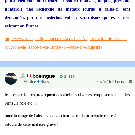
je n'ai rien entendu tellement le son est mauvais, de plus, personne
n'interdit une recherche de métaux lourds si celles-ci sont
demandées par des médecins. voir le saturnisme qui est encore
existant en France.
http://www.santepubliquefrance.fr/Actualites/Augmentation-des-cas-de-
rougeole-en-France-et-en-Europe-17-deces-en-Roumanie
boeingue
21 858
Membre
,
76ans
Posté(e)
le 24 mars 2018
les métaux lourds provoquent des atteintes diverses ,empoisonnement ,les
reins ,le foie etc !!
pour la rougeole l'absence de vaccination est la principale cause du
retours de cette maladie grave !!