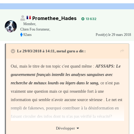
Promethee_Hades
13 632
Membre
,
Chien Fou forumeur,
92ans
Posté(e)
le 29 mars 2018
Le 29/03/2018 à 14:11,
metal guru
a dit :
Oui, mais le titre de ton topic c'est quand même :
AFSSAPS: Le
gouvernement français interdit les analyses sanguines avec
recherche de métaux lourds ou légers dans le sang,
ce n'est pas
vraiment une question mais ce qui ressemble fort à une
information qui semble n'avoir aucune source sérieuse . Le net est
rempli de fakenews, pourquoi contribuer à la désinformation en
faisant circuler des infos dont tu n'as pas vérifié la véracité?
Développer