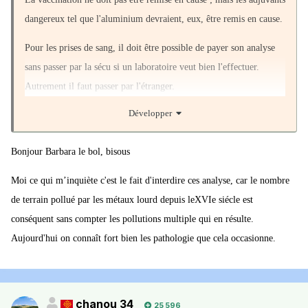
dangereux tel que l'aluminium devraient, eux, être remis en cause.
Pour les prises de sang, il doit être possible de payer son analyse
sans passer par la sécu si un laboratoire veut bien l'effectuer.
Autrement il faut passer par l'étranger.
Développer
"Compte tenu de la difficulté de trouver un laboratoire en France
Bonjour Barbara le bol, bisous
qui fasse ces analyses, il en existe mais sont souvent réticent à le
Moi ce qui m’inquiète c'est le fait d'interdire ces analyse, car le nombre
dire, vous pouvez contacter le laboratoire Leunis en Belgique qui
de terrain pollué par les métaux lourd depuis leXVIe siécle est
pratique toutes ces analyses."
conséquent sans compter les pollutions multiple qui en résulte.
Laboratoire Ategis 18, avenue des Mésanges B – 1300 Wavre
Aujourd'hui on connaît fort bien les pathologie que cela occasionne.
Belgique
Tél : +32 (0)10 849 849
chanou 34
25 596