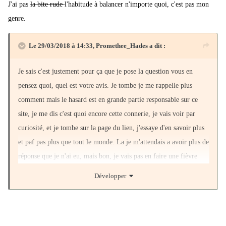
J'ai pas
la bite rude
l'habitude à balancer n'importe quoi, c'est pas mon
genre.
Le 29/03/2018 à 14:33,
Promethee_Hades
a dit :
Je sais c'est justement pour ça que je pose la question vous en
pensez quoi, quel est votre avis. Je tombe je me rappelle plus
comment mais le hasard est en grande partie responsable sur ce
site, je me dis c'est quoi encore cette connerie, je vais voir par
curiosité, et je tombe sur la page du lien, j'essaye d'en savoir plus
et paf pas plus que tout le monde. La je m'attendais a avoir plus de
réponse que je n'ai eu, mais bon, je vais pas en faire une fièvre
jaune. Ni à avoir de grosse déception, ça vaut vraiment pas la
Développer
peine pour ça.
Le truc qui aurait été plaisant, c'est que l'on dise ça tout l'air, ou ça
ressemble, ou certainement une fake new. Si une personne avait eu