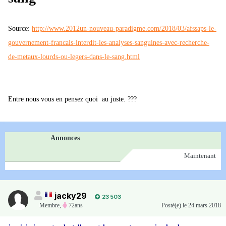
Source:
http://www.2012un-nouveau-paradigme.com/2018/03/afssaps-le-
gouvernement-francais-interdit-les-analyses-sanguines-avec-recherche-
de-metaux-lourds-ou-legers-dans-le-sang.html
Entre nous vous en pensez quoi au juste. ???
Annonces
Maintenant
jacky29
23 503
Membre
,
72ans
Posté(e)
le 24 mars 2018