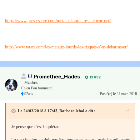
https://www.pressesante.com/metaux-lourds-tests-coeur-net/
http://www.tetart.com/les-metaux-lourds-les-risques-s’en-debarrasser/
Promethee_Hades
13 632
Membre
,
Chien Fou forumeur,
92ans
Posté(e)
le 24 mars 2018
Le 24/03/2018 à 17:45,
Barbara lebol
a dit :
Je pense que c'est inquiétant.
La vaccination ne doit pas être remise en cause ; mais les adjuvants