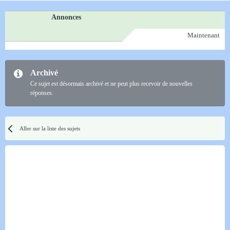
une information différente qui pouvait accréditer cette chose, bon
Annonces
qui la dise. Mais des avis c'est ce que je demandais. Vous en pensez
Maintenant
quoi ou quel est votre avis, je me souviens plus exactement
comment j'ai formulé mais c'est ça pas plus.
Archivé
J'ai pas
la bite rude
l'habitude à balancer n'importe quoi, c'est pas
Ce sujet est désormais archivé et ne peut plus recevoir de nouvelles
mon genre.
réponses.
En plus tu es une des personne si ce n'est la personne qui a le
mieux réagis a ce sujet.
Aller sur la liste des sujets