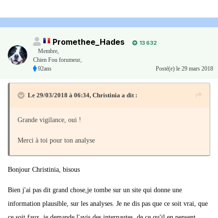
Promethee_Hades
13 632
Membre
,
Chien Fou forumeur,
92ans
Posté(e)
le 29 mars 2018
Le 29/03/2018 à 06:34,
Christinia
a dit :
Grande vigilance, oui !
Merci à toi pour ton analyse
Bonjour Christinia, bisous
Bien j'ai pas dit grand chose,je tombe sur un site qui donne une
information plausible, sur les analyses. Je ne dis pas que ce soit vrai, que
ce soit faux, je demande l'avis des internautes, de ce qu'il en pensent.