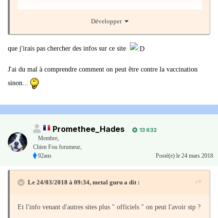
métaux lourds ou légers dans le
Développer
sang
que j'irais pas chercher des infos sur ce site
J'ai du mal à comprendre comment on peut être contre la vaccination
Source:
http://www.2012un-nouveau-
sinon...
paradigme.com/2018/03/afssaps-le-gouvernement-francais-
interdit-les-analyses-sanguines-avec-recherche-de-metaux-lourds-
ou-legers-dans-le-sang.html
Promethee_Hades
13 632
Membre
,
Chien Fou forumeur,
92ans
Posté(e)
le 24 mars 2018
Entre nous vous en pensez quoi au juste. ???
Le 24/03/2018 à 09:34,
metal guru
a dit :
Et l'info venant d'autres sites plus " officiels " on peut l'avoir stp ?