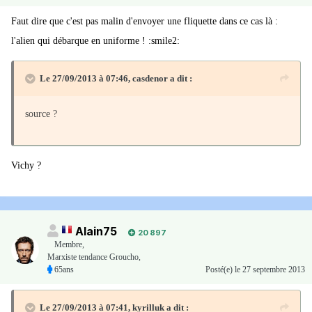
Faut dire que c'est pas malin d'envoyer une fliquette dans ce cas là :
l'alien qui débarque en uniforme ! :smile2:
Le 27/09/2013 à 07:46, casdenor a dit :
source ?
Vichy ?
Alain75
20 897
Membre
,
Marxiste tendance Groucho,
65ans
Posté(e)
le 27 septembre 2013
Le 27/09/2013 à 07:41, kyrilluk a dit :