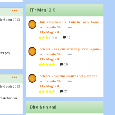
FFr Mag' 2.0
le 6 août 2013
Interview du mois... Entretien avec January,
Par
par Titenath
Tequila Moor
dans
FFr Mag' 2.0
45
Science... Les jeux sérieux (« serious games
urs pas,
Par
») par Jedino
Tequila Moor
dans
FFr Mag' 2.0
16
Science... Système solaire et exploration
Par
spatiale, par Jedino
Tequila Moor
dans
FFr Mag' 2.0
le 6 août 2013
21
chercher des
Dire à un ami