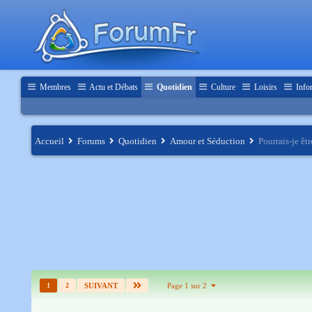
Membres
Actu et Débats
Quotidien
Culture
Loisirs
Info
Accueil
Forums
Quotidien
Amour et Séduction
Pourrais-je êt
1
2
SUIVANT
Page 1 sur 2