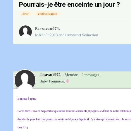
Pourrais-je être enceinte un jour ?
peur
gynécologgue
Par
savate974
,
le 6 août 2013
dans
Amour et Séduction
savate974
Membre
2 messages
Baby Forumeur‚
Bonjour à tous,
Sa va faire 6 ans en Septembre que nous sommes ensemble,et,depuis le début de notre relation,no
décider de plus l'utiliser pour concevoir un bb,mais depuis il n'y a rien qui vienne,rien...Je suis
rien !!! :(