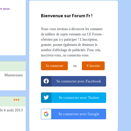
lte aucun
Bienvenue sur Forum Fr !
Nous vous invitons à découvrir les centaines
de milliers de sujets existants sur LE Forum -
n'hésitez pas à y participer ! L'inscription,
gratuite, permet également de diminuer le
nombre d'affichage de publicités. Pour cela,
inscrivez-vous, ou connectez-vous.
Se connecter
ou
S’inscrire
Maintenant
Se connecter avec Facebook
Se connecter avec Twitter
le 6 août 2013
Se connecter avec Google