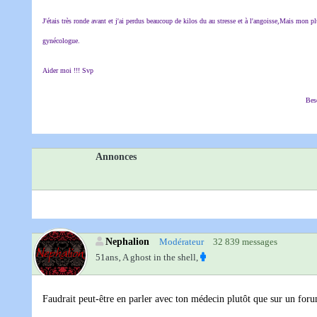
J'étais très ronde avant et j'ai perdus beaucoup de kilos du au stresse et à l'angoisse,Mais mon p
gynécologue.
Aider moi !!! Svp
Beso
Annonces
Nephalion
Modérateur
32 839 messages
51ans‚
A ghost in the shell,
Faudrait peut-être en parler avec ton médecin plutôt que sur un foru