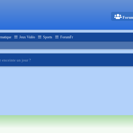
Foru
rmatique
Jeux Vidéo
Sports
ForumFr
re enceinte un jour ?