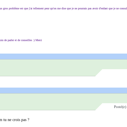
lus gros problème est que j'ai tellement peur qu'on me dise que je ne pourrais pas avoir d'enfant que je ne consu
in de parler et de conseilles :) Merci
Posté(e)
m tu ne crois pas ?