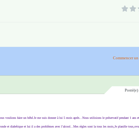
Commencer un 
Posté(e)
us voulions faire un bébé.Je me suis donner à lui 5 mois après...Nous utilisions le préservatif pendant 1 ans e
 ronde et diabétique et lui il a des problèmes avec l’alcool...Mes règles sont la tous les mois,Je planifie tous,ov