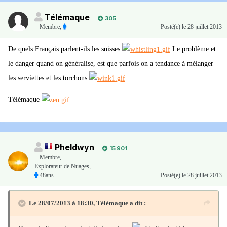
Télémaque
305
Membre
,
Posté(e)
le 28 juillet 2013
De quels Français parlent-ils les suisses
Le problème et
le danger quand on généralise, est que parfois on a tendance à mélanger
les serviettes et les torchons
Télémaque
Pheldwyn
15 901
Membre
,
Explorateur de Nuages,
48ans
Posté(e)
le 28 juillet 2013
Le 28/07/2013 à 18:30, Télémaque a dit :