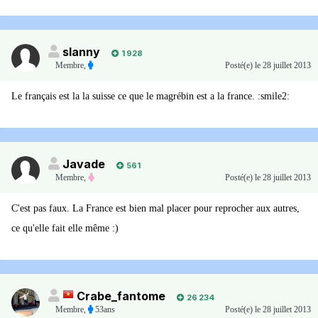
slanny
1 928
Membre
,
Posté(e)
le 28 juillet 2013
Le français est la la suisse ce que le magrébin est a la france. :smile2:
Javade
561
Membre
,
Posté(e)
le 28 juillet 2013
C'est pas faux. La France est bien mal placer pour reprocher aux autres,
ce qu'elle fait elle même :)
Crabe_fantome
26 234
Membre
,
53ans
Posté(e)
le 28 juillet 2013