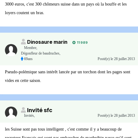
3000 euros, c'est 300 chômeurs suisse dans un pays où la bouffe et les
loyers coutent un bras.
Dinosaure marin
11 989
Membre
,
Dégonfleur de baudruches,
69ans
Posté(e)
le 28 juillet 2013
Pseudo-polémique sans intérêt lancée par un torchon dont les pages sont
vides en cette saison.
Invité sfc
Invités
,
Posté(e)
le 28 juillet 2013
les Suisse sont pas tous intelligent , c'est comme il y a beaucoup de
recruteur Français qui vont pas embaucher de maghrébin parce qu'il sont