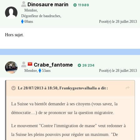
Dinosaure marin
11 989
Membre
,
Dégonfleur de baudruches,
69ans
Posté(e)
le 28 juillet 2013
Hors sujet.
Crabe_fantome
26 234
Membre
,
53ans
Posté(e)
le 28 juillet 2013
Le 28/07/2013 à 18:50, Frankygoztovalhalla a dit :
La Suisse va bientôt demander à ses citoyens (vous savez, la
démocratie....) de se prononcer sur la question migratoire.
Le mouvement "Contre l'immigration de masse" veut redonner à
la Suisse les pleins pouvoirs pour réguler un maximum. "De