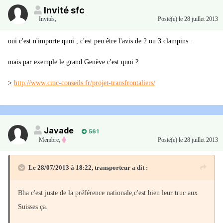
Invité sfc
Invités
,
Posté(e)
le 28 juillet 2013
oui c'est n'importe quoi , c'est peu être l'avis de 2 ou 3 clampins .
mais par exemple le grand Genève c'est quoi ?
>
http://www.cmc-conseils.fr/projet-transfrontaliers/
Javade
561
Membre
,
Posté(e)
le 28 juillet 2013
Le 28/07/2013 à 18:22, transporteur a dit :
Bha c'est juste de la préférence nationale,c'est bien leur truc aux
Suisses ça.