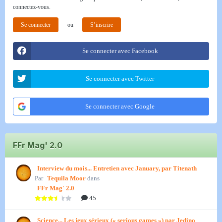
connectez-vous.
Se connecter
ou
S’inscrire
Se connecter avec Facebook
Se connecter avec Twitter
Se connecter avec Google
FFr Mag' 2.0
Interview du mois... Entretien avec January, par Titenath
Par
Tequila Moor
dans
FFr Mag' 2.0
45
Science... Les jeux sérieux (« serious games ») par Jedino