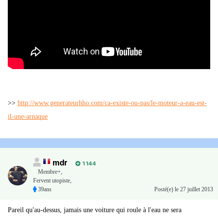
>>
http://www.generateurhho.com/ca-existe-ou-pas/le-moteur-a-eau-est-
il-une-arnaque
mdr
1 144
Membre+,
Fervent utopiste,
39ans
Posté(e)
le 27 juillet 2013
Pareil qu'au-dessus, jamais une voiture qui roule à l'eau ne sera