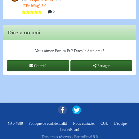
FFr Mag' 2.0
21
Dire à un ami
Vous aimez Forum Fr ? Dites le à un ami !
Courriel
Partager
0.4889
Politique de confidentialité
Nous contacter
CGU
L'équipe
LeaderBoard
Tous droits réservés - ForumFr v6.9.0