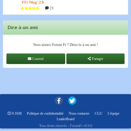
FFr Mag' 2.0
21
Dire à un ami
Vous aimez Forum Fr ? Dites le à un ami !
Courriel
Partager
0.1038
Politique de confidentialité
Nous contacter
CGU
L'équipe
LeaderBoard
Tous droits réservés - ForumFr v6.9.0