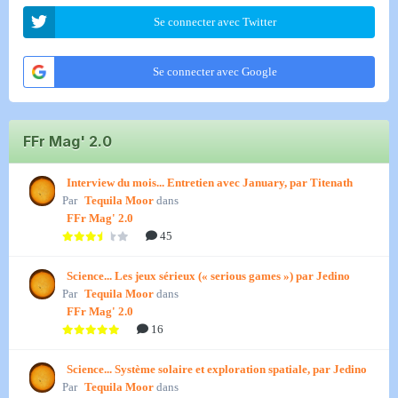
Se connecter avec Twitter
Se connecter avec Google
FFr Mag' 2.0
Interview du mois... Entretien avec January, par Titenath
Par
Tequila Moor
dans
FFr Mag' 2.0
45
Science... Les jeux sérieux (« serious games ») par Jedino
Par
Tequila Moor
dans
FFr Mag' 2.0
16
Science... Système solaire et exploration spatiale, par Jedino
Par
Tequila Moor
dans