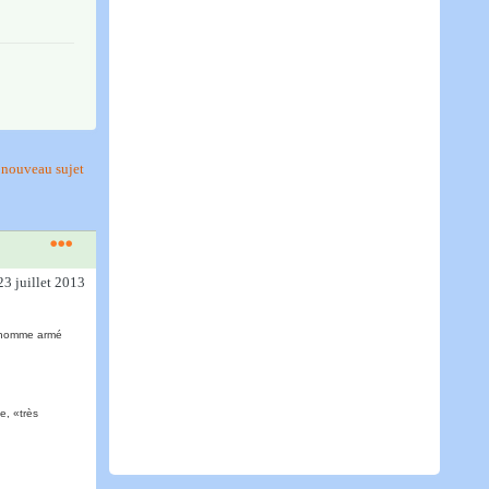
nouveau sujet
23 juillet 2013
 homme armé
e, «très