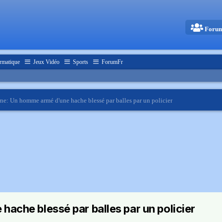
Foru
rmatique
Jeux Vidéo
Sports
ForumFr
ne: Un homme armé d'une hache blessé par balles par un policier
ache blessé par balles par un policier