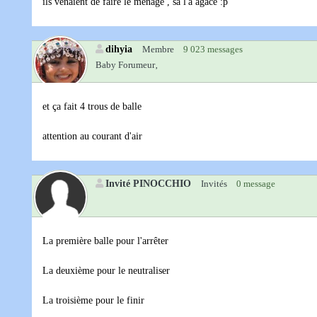
ils venaient de faire le ménage , sa l'a agacé :p
dihyia
Membre
9 023 messages
Baby Forumeur‚
et ça fait 4 trous de balle
attention au courant d'air
Invité PINOCCHIO
Invités
0 message
La première balle pour l'arrêter
La deuxième pour le neutraliser
La troisième pour le finir