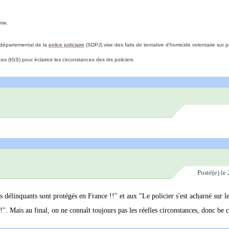
mme.
e départemental de la
police judiciaire
(SDPJ) vise des faits de tentative d'homicide volontaire sur 
s (IGS) pour éclairicir les circonstances des tirs policiers
Posté(e)
le 
es délinquants sont protégés en France !!" et aux "Le policier s'est acharné sur l
!". Mais au final, on ne connaît toujours pas les réelles circonstances, donc be 