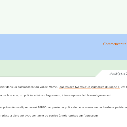
Commencer un 
Posté(e)
le 
icier dans un commissariat du Val-de-Marne.
D'après des tweets d'un journaliste d'Europe 1
, cet
de la scène, un policier a tiré sur l'agresseur, à trois reprises, le blessant gravement.
 s'est présenté mardi peu avant 18H00, au poste de police de cette commune de banlieue parisienn
place a alors tiré avec son arme de service à trois reprises sur l'agresseur.