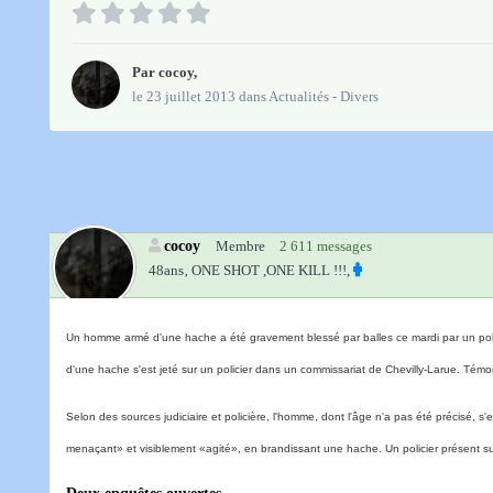
Par
cocoy
,
le 23 juillet 2013
dans
Actualités - Divers
cocoy
Membre
2 611 messages
48ans‚
ONE SHOT ,ONE KILL !!!,
Un homme armé d'une hache a été gravement blessé par balles ce mardi par un pol
d'une hache s'est jeté sur un policier dans un commissariat de Chevilly-Larue. Témoin 
Selon des sources judiciaire et policière, l'homme, dont l'âge n'a pas été précisé,
menaçant» et visiblement «agité», en brandissant une hache. Un policier présent sur 