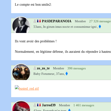
Le compte est bon
:smile2:
PASDEPARANOIA
Membre
27 326 message
53ans‚
In girum imus nocte et consumimur igni ,
Ils vont avoir des problèmes !
Normalement, en légitime défense, ils auraient du répondre à hauteur 
zo_zo_te
Membre
396 messages
Baby Forumeur‚
37ans‚
Jarrod39
Membre
1 461 messages
43ans‚
Forumfr m'as tuer ,