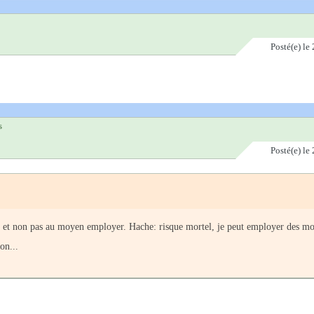
Posté(e)
le 
s
Posté(e)
le 
us et non pas au moyen employer. Hache: risque mortel, je peut employer des m
on...