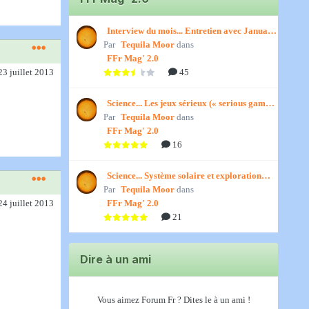
Interview du mois... Entretien avec January,
Par
par Titenath
Tequila Moor
dans
FFr Mag' 2.0
45
23 juillet 2013
Science... Les jeux sérieux (« serious games
Par
») par Jedino
Tequila Moor
dans
FFr Mag' 2.0
16
Science... Système solaire et exploration
Par
spatiale, par Jedino
Tequila Moor
dans
FFr Mag' 2.0
24 juillet 2013
21
Dire à un ami
Vous aimez Forum Fr ? Dites le à un ami !