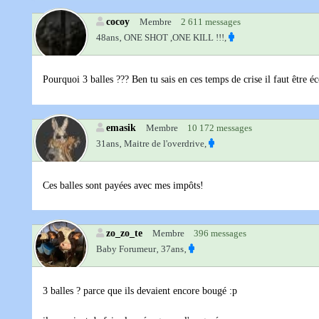
cocoy
Membre
2 611 messages
48ans‚
ONE SHOT ,ONE KILL !!!,
Pourquoi 3 balles ??? Ben tu sais en ces temps de crise il faut être 
emasik
Membre
10 172 messages
31ans‚
Maitre de l'overdrive,
Ces balles sont payées avec mes impôts!
zo_zo_te
Membre
396 messages
Baby Forumeur‚
37ans‚
3 balles ? parce que ils devaient encore bougé :p