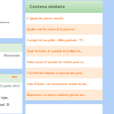
Contenu similaire
L’agonie des pierres sourdes
personne
Quelles sont les causes de la pauvreté
Corrigés du bac philo – filière générale : “P...
Trafic de bébés, le scandale de la filière be...
Maintenant
Volvic accusé d’assécher les rivières pour re...
J’ai évité des relations à cause de mes petit...
Saint-Étienne : un restaurateur victime de me...
23 juillet 2013
Hantavirus: ces autres croisières qui ont tou...
e type,
cool :D