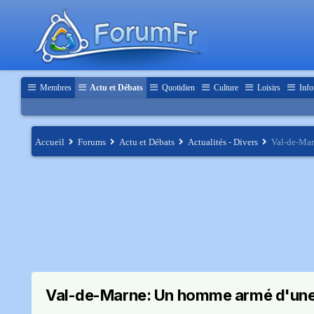
Membres
Actu et Débats
Quotidien
Culture
Loisirs
Info
Accueil
Forums
Actu et Débats
Actualités - Divers
Val-de-Mar
Val-de-Marne: Un homme armé d'une h