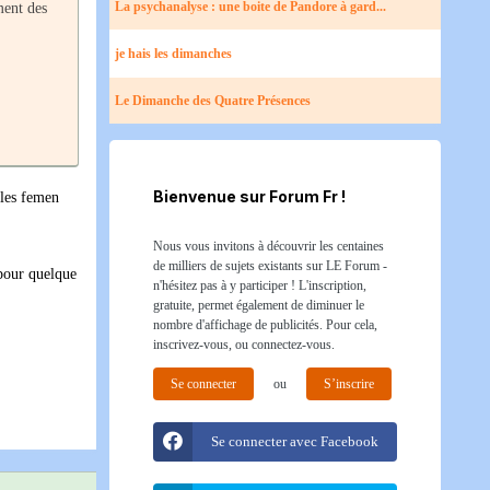
La psychanalyse : une boite de Pandore à gard...
ment des
je hais les dimanches
Le Dimanche des Quatre Présences
Bienvenue sur Forum Fr !
 les femen
Nous vous invitons à découvrir les centaines
de milliers de sujets existants sur LE Forum -
 pour quelque
n'hésitez pas à y participer ! L'inscription,
gratuite, permet également de diminuer le
nombre d'affichage de publicités. Pour cela,
inscrivez-vous, ou connectez-vous.
Se connecter
ou
S’inscrire
Se connecter avec Facebook