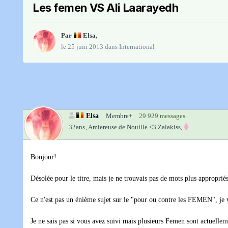
Les femen VS Ali Laarayedh
Par
Elsa
,
le 25 juin 2013
dans
International
Elsa
Membre+
29 929 messages
32ans‚
Amiereuse de Nouille <3 Zalakiss,
Bonjour!
Désolée pour le titre, mais je ne trouvais pas de mots plus appropriés
Ce n'est pas un énième sujet sur le "pour ou contre les FEMEN", je vo
Je ne sais pas si vous avez suivi mais plusieurs Femen sont actuelleme