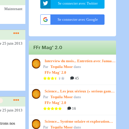
Se connecter avec Twitter
Maintenant
Se connecter avec Google
le 25 juin 2013
FFr Mag' 2.0
Interview du mois... Entretien avec January,
Par
par Titenath
Tequila Moor
dans
FFr Mag' 2.0
45
Science... Les jeux sérieux (« serious games
Par
») par Jedino
Tequila Moor
dans
FFr Mag' 2.0
16
le 25 juin 2013
Science... Système solaire et exploration
ntrons nos
Par
spatiale, par Jedino
Tequila Moor
dans