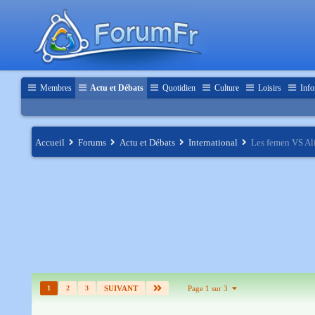
Membres
Actu et Débats
Quotidien
Culture
Loisirs
Info
Accueil
Forums
Actu et Débats
International
Les femen VS Al
1
2
3
SUIVANT
Page 1 sur 3