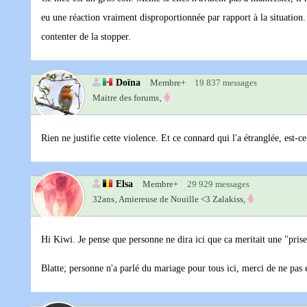
eu une réaction vraiment disproportionnée par rapport à la situation. Il
contenter de la stopper.
Doïna
Membre+
19 837 messages
Maitre des forums‚
Rien ne justifie cette violence. Et ce connard qui l'a étranglée, est-ce
Elsa
Membre+
29 929 messages
32ans‚
Amiereuse de Nouille <3 Zalakiss,
Hi Kiwi. Je pense que personne ne dira ici que ca meritait une "pris
Blatte; personne n'a parlé du mariage pour tous ici, merci de ne pas 