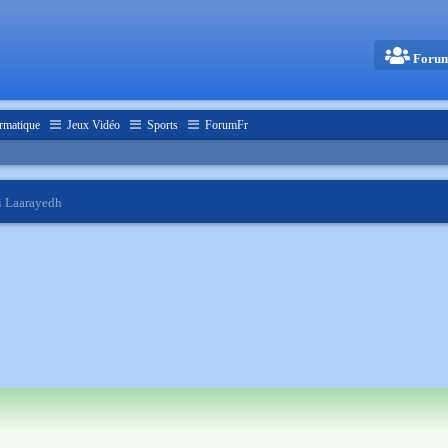
Foru
rmatique
Jeux Vidéo
Sports
ForumFr
i Laarayedh